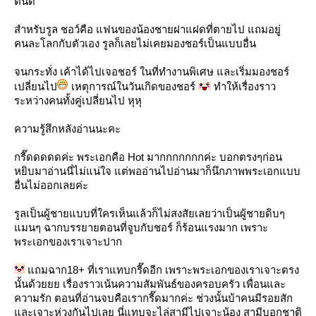
ตนด์
สำหรับรูล ชอว์คือ แฟนของน้องชายฝาแฝดที่ตายไป แถมอยู่
คนละโลกกับตัวเอง รูลก็เลยไม่เคยมองชอร์เป็นแบบอื่น
จนกระทั่ง เค้าได้ไปเจอชอร์ ในที่ทำงานพิเศษ และเริ่มมองชอร์
เปลี่ยนไป
เหตุการณ์ในวันเกิดของชอร์
ทำให้เรื่องราว
ระหว่างคนทั้งคู่เปลี่ยนไป หุหุ
ความรู้สึกหลังอ่านนะคะ
กรี๊ดดดดดค่ะ พระเอกคือ Hot มากกกกกกกค่ะ บอกตรงๆก่อน
หยิบมาอ่านนี่ไม่แน่ใจ แต่พออ่านไปอ่านมาก็นึกภาพพระเอกแบบ
อื่นไม่ออกเลยค่ะ
รูลเป็นผู้ชายแบบที่ใครเห็นแล้วก็ไม่สงสัยเลยว่าเป็นผู้ชายดิบๆ
มนๆ ฉากบรรยายตอนที่จูบกับชอร์ ก็ร้อนแรงมาก เพราะ
พระเอกของเราเจาะปาก
ถมฉาก18+ ที่เราแทบกรี๊ดอีก เพราะพระเอกของเราเจาะตรง
นั้นด้วยยย เรื่องราวเน้นความสัมพันธ์ของครอบครัว เพื่อนและ
ความรัก ตอนที่อ่านจบคือเรากรี๊ดมากค่ะ ช่วงนั้นบ้าคนมีรอยสัก
ละเจาะห่วงกันไปเลย นี่แทบจะไล่สามีไปเจาะน้อง สามีบอกชาติ