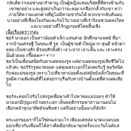
กลับคิดว่าเธอช่างน่ารำคาญ เป็นผู้หญิงแสนบริสุทธิ์ที่ตรงข้ามกับ
เขาทุกอย่าง และสูงสง่าเกินกว่าจะลงมาเกลือกกลั้วกับเขา ทว่า
ภายใต้ความแตกต่างที่ดูไม่มีทางเข่ากันได้ พวกเขากลับค้นพบ
บางอย่างที่เชื่องโยงกันและกันไว้บางอย่างที่เร่าร้อนชวนหลงใหล
ละบางอย่างที่ไร้กฏเกณฑ์โดยสิ้นเชิง
เนื้อเรื่องคร่าวๆค่ะ
ชอร์ นางเอก เป็นสาวน้อยตัวเล็ก แสนสวย นักศึกษาแพทย์ ที่มา
จากบ้านเศรษฐี ในขณะที่ รูล เป็นผู้ชายตัวใหญ่มาก หุ่นดี หน้าตา
หล่อ เป็นช่างสัก มีรอยสักทั้งตัว เจาะปาก เจาะลิ้น และ เจาะตรง
นั้นด้วยยย กรี๊ดดด
ชอว์เป็นเพื่อนสนิทกับฝาแฝดของรูล แต่ฝาแฝดของรูลเสียชีวิตไป
ล้วค่ะ ชอร์รักรูลมาตลอด แต่คุณพระเอกก็ไม่เคยรับรู้ ชอร์สนิท
กับพ่อแม่ของรูล เพราะไปเที่ยวหาบ่อยตั้งแต่สมัยยังเด็กในขณะที่
รูลมีความสัมพันธ์ที่ไม่ค่อยราบรื่นกับทางบ้านตั้งแต่ที่ฝาแฝดเสี
ไป
ชอร์จะคอยไปรับไปส่งรูลเพื่อพาเค้าไปหาพ่อแม่บ่อยๆ ทำให้
นางเอกมีกุญแจบ้านพระเอก เห็นพฤติกรรมพาสาวมานอนไม่
เลือกหน้าทุกอาทิตย์จนชินชา แต่ถึงอย่างนั้นนางก็ยังรัก
พระเอกของเราก็ไม่ใช่คนเลวอะไร เพียงแต่หล่อ มาดแบดบอ
ออกเที่ยวกับเพื่อนก็ได้สาวติดมือกลับมาทุกครั้งแบบวันไนท์แส