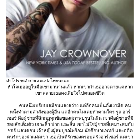
คำโปรยหลังปกเล่มแปลไทยนะคะ
หัวใจเธออยู่ในมือเขามานานแล้ว หากเขากำเธออาจตายแต่หาก
เขาคลายเธอคงเสียใจไปตลอดชีวิต
คนหนึ่งเปรียบเสมือนแสงสว่าง แต่อีกคนเป็นดั่งเงามืด คน
หนึ่งทำตามคำสั่งของผู้อื่น แต่อีกคนไม่เคยทำตามใคร รูล อาร์
เชอร์ คือผู้ชายที่ฉีกกฏทุกข้อของสุภาพบุรุษในฝัน เขาคือผู้ชายที่มี
รอยสักเต็มตัว เจาะคิ้ว ปาก และลิ้น เขาไม่ใช่ผู้ชายที่เหมาะสมกับ
ชอร์ แลนดอน เจ้าหญิงผู้สมบูรณ์พร้อม นักศึกษาแพทย์ และอดีต
คนรักของฝาแฝดเขา เธอเป็นที่รักของครอบครัวอาร์เชอร์ แต่เขา