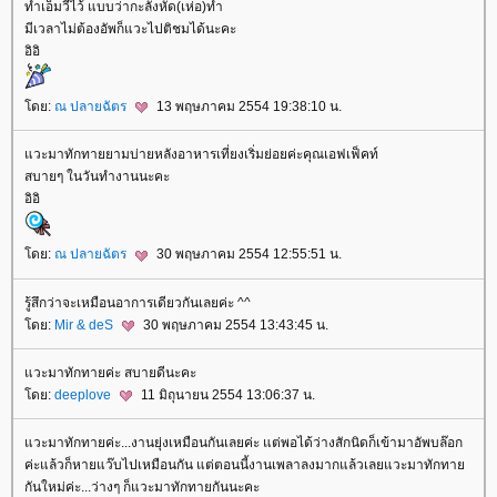
ทำเอ็มวีไว้ แบบว่ากะลังหัด(เห่อ)ทำ
มีเวลาไม่ต้องอัพก็แวะไปติชมได้นะคะ
อิอิ
ดย:
ณ ปลายฉัตร
13 พฤษภาคม 2554 19:38:10 น.
วะมาทักทายยามบ่ายหลังอาหารเที่ยงเริ่มย่อยค่ะคุณเอฟเฟ็คท์
สบายๆ ในวันทำงานนะคะ
อิอิ
ดย:
ณ ปลายฉัตร
30 พฤษภาคม 2554 12:55:51 น.
รู้สึกว่าจะเหมือนอาการเดียวกันเลยค่ะ ^^
ดย:
Mir & deS
30 พฤษภาคม 2554 13:43:45 น.
วะมาทักทายค่ะ สบายดีนะคะ
ดย:
deeplove
11 มิถุนายน 2554 13:06:37 น.
วะมาทักทายค่ะ...งานยุ่งเหมือนกันเลยค่ะ แต่พอได้ว่างสักนิดก็เข้ามาอัพบล๊อก
ค่ะแล้วก็หายแว๊บไปเหมือนกัน แต่ตอนนี้งานเพลาลงมากแล้วเลยแวะมาทักทา
กันใหม่ค่ะ...ว่างๆ ก็แวะมาทักทายกันนะคะ