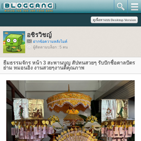
อชิรวิชญ์
ฝากข้อความหลังไมค์
ผู้ติดตามบล็อก : 5 คน
ธีมธรรมจักร หน้า 3 สะพานบุญ สัปทนสวยๆ รับปักชื่อตาลปัตร
่าม หมอนอิง งานสวยๆงานดีคุณภาพ