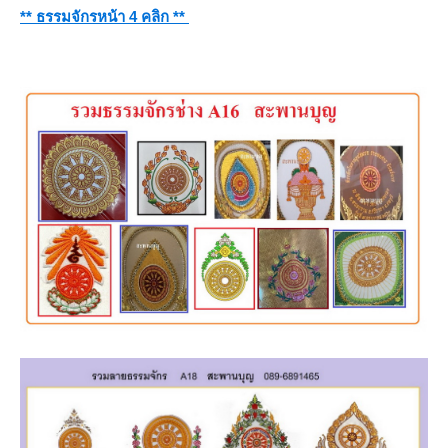
** ธรรมจักรหน้า 4 คลิก **