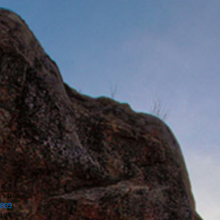
 ต่ า
 า น
1809
บุรี