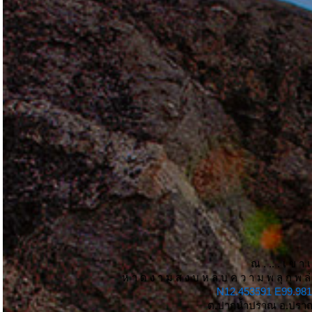
ณ . .. . เ ข า เ
ห า ด ง า ม ส ง บ ห ล บ ค ว า ม พ ลุ ก พ ล่
N12.453591 E99.98
ต.ปากน้ำปราณ อ.ปราณ