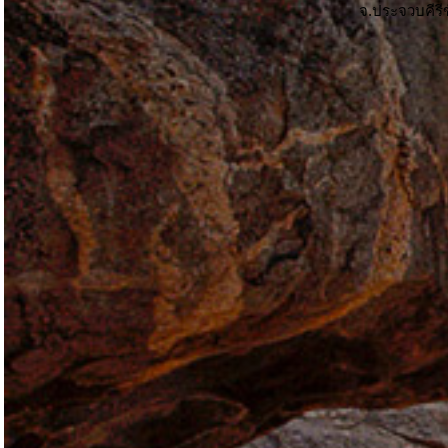
จ.ประจวบคีรีข