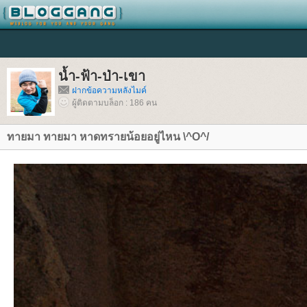
น้ำ-ฟ้า-ป่า-เขา
ฝากข้อความหลังไมค์
ผู้ติดตามบล็อก : 186 คน
ทายมา ทายมา หาดทรายน้อยอยู่ไหน \^O^/