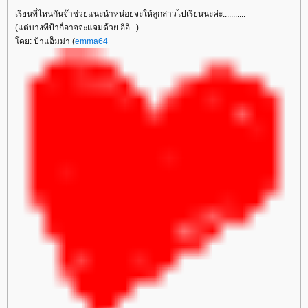
เรียนที่ไหนกันจ๊าช่วยแนะนำหน่อยจะให้ลูกสาวไปเรียนน่ะค่ะ...........
(แต่บางทีป้าก็อาจจะแจมด้วย.อิอิ...)
ดย: ป้าแอ็มม่า (
emma64