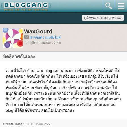
WaxGourd
ฝากข้อความหลังไมค์
ผู้ติดตามบล็อก : 0 คน
หัดลีลาศกันเถอะ
ตอนนี้ไม่ได้เข้ามาเล่น blog เลย นานมาก เพิ่งจะมีกิจกรรมใหม่คือไป
หัดลีลาศมา ก็จัดเป็นกีฬาดีนะ ได้เหงื่อเยอะเลย แต่กลุ่มที่ไปเรียนไม่
ค่อยมีผู้ชายมาหัดเท่าไหร่ ต้องเต้นกันเอง เพราะผู้หญิงบางคนก็ต้อง
หัดเต้นเป็นผุ้ชาย ทีแรกก็ดูขัดตา จริงๆก็ขัดความรู้สึก แต่พอหัดๆไป
สนุกดีเหมือนกัน เพราะฉะนั้นเวลามีงานเลี้ยงที่มีลีลาศ พวกเราก็เต้น
กันได้ แม้ว่าผู้ชายจะน้อยก็ตาม จึงอยากชักชวนเพื่อนๆมาหัดลีลาศกัน
ดีกว่าเกาะโต๊ะเต้นหยองแหยง หยองแหยง มาหัดลีลาศกันเถอะ แต่
blog นี้ได้แต่ชักชวน สอนไม่เป็นหรอกนะ
Create Date :
20 เมษายน 2551