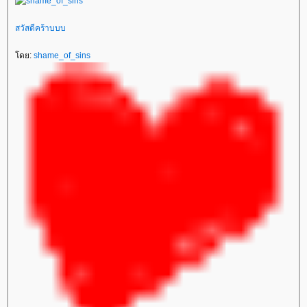
สวัสดีคร้าบบบ
ดย:
shame_of_sins