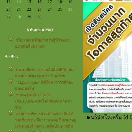
13
14
15
16
17
18
19
20
21
22
23
24
25
26
27
28
29
30
8 กันยายน 2563
‼️โอกาสสุดท้ายสำหรับผู้ที่ว่างงาน
อยากเปลี่ยนงาน‼️
All Blog
ททท.เชียงราย ชวนสัมผัส6พิกัด ชม
ความงามของซากุระเมืองไท
“Light of Life” มิติใหม่วงการศิลปะ​
ละแสงไฟ
ชวนดู EMERGENCY
DECLARATION ไฟลต์คลั่ง ฝ่านรก
ชีวะ
องค์การบริหารส่วนตำบลเขาดินใต้
บริษัทในเครือ M G
ขอเชิญชวนเที่ยวงาน ๑๑๖ ปี ตามรอ
พระพุทธเจ้าหลวง เสด็จประพาสต้น