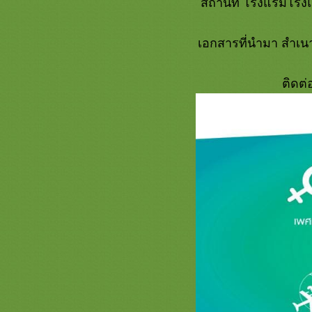
สถานที่ โรงแรมโรงแร
Lopburi : Amazing Thailand Safety &
Health Administration (SHA)
"มาเรียม ๑๑๑ วัน แห่งความผูกพัน"
เอกสารที่นำมา สำเนา
สิงห์บุรี...เปิดงาน "ตามรอยเสด็จ
ประพาสต้น รัชกาลที่ 5"
🌿รักษ์นา คาเฟ่🌲☘️
ติดต่
👆 รวมพลังคนท่องเที่ยว จับมือไว้
ล้วไปด้วยกัน 🤝
🌴รีสอร์ทกลางเมืองอุทัยที่ลึกลับใน
ตำนาน Uthai River Lake Resort 🌿
"เที่ยวเพื่อชาติ"รวมพลังไทยช่วยไท
ทะเลหมอกธงชัย แหล่งท่องเที่ยว
ห่งใหม่​ของจังหวัดตาก 🏞️
Maimorn Farm คาเฟ่ลึกลับที่จะไม่ลับ
อีกต่อไป 😍
ท่องเที่ยวล่องแก่งลำน้ำเข็กปี 2563
💦
🌷เทศกาลท่องเที่ยวดอกกระเจียว
บาน🌿
มหัศจรรย์ ถ้ำสีฟ้า ^_^
ครงการขับรถเที่ยว "คิดถึง...อ้อม