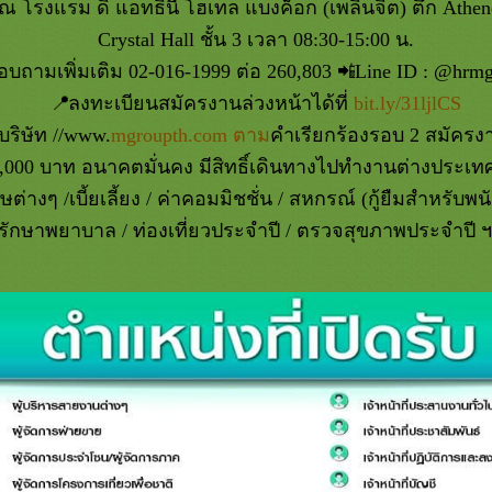
ณ โรงแรม ดิ แอทธินี โฮเทล แบงค็อก (เพลินจิต) ตึก Athene
Crystal Hall ชั้น 3 เวลา 08:30-15:00 น.
อบถามเพิ่มเติม 02-016-1999 ต่อ 260,803
Line ID : @hrmg
ลงทะเบียนสมัครงานล่วงหน้าได้ที่
bit.ly/31ljlCS
บริษัท //www.
mgroupth.com ตาม
คำเรียกร้องรอบ 2 สมัครง
0,000 บาท อนาคตมั่นคง มีสิทธิ์เดินทางไปทำงานต่างประเทศ
ต่างๆ /เบี้ยเลี้ยง / ค่าคอมมิชชั่น / สหกรณ์ (กู้ยืมสำหรับพน
รักษาพยาบาล / ท่องเที่ยวประจำปี / ตรวจสุขภาพประจำปี 