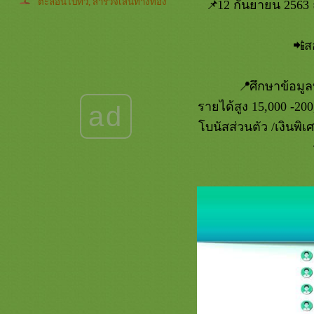
ตะลอนไปทั่ว, สำรวจเส้นทางท่อง
12 กันยายน 2563 
เที่ยวจังหวัดสระแก้ว
เหล่าสาวก​หมอนทองภูเขาไฟห้าม
ส
พลาดนะครับ 😊✌🏻
💐เยือนบ้านพิพิธภัณฑ์ไทดำ ชมการ
ฟ้อน -​ การเต้นบาสโลบตามแบบฉบับ
ศึกษาข้อมูล
พี่น้องชาวไทยดำกันครับ 🎶
รายได้สูง 15,000 -20
ad
“ประเพณียายดอกไม้ (ตักบาตร
ดอกไม้)” เนื่องใน เทศกาลเข้าพรรษา
บนัสส่วนตัว /เงินพิเศษ
ตำบลบ้านแป้ง ประจำปี 2565
อนุสาวรีย์วีรกรรม พลเรือน ตำรวจ
ทหาร และพิพิธภัณฑ์ทหารทุ่งช้าง
พระพุทธบาทภูควายเงิน
เที่ยวบางกะเจ้า เรารักษ์ความสะอาด
รงแรมนรก หนังน่าดู
ททท.ชวนเที่ยวรอบเกาะรัตนโกสินทร์
ททท.ลพบุรี​พา​ทัวร์​
ถนนสายดอกจาน บ้านห้วยไผ่ใต้
ชมทะเลหมอกเชียงคานกันครับ
เที่ยวใกล้กรุง แค่ชม.กว่าจากเมือง
กรุง สู่บรรยากาศ​ชิวๆสุดฟินนน