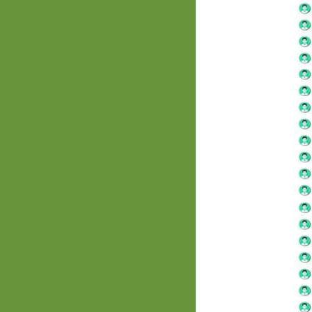
เขาวงกตทานตะวัน@ลพบุรี
ทะเลหมอกสวยๆที่ภูชี้เดือนครับ
ทางเข้าหมู่บ้านลับแล เมืองคูนคำ
ขวงคำมวน สปปลาว ทางเข้า
หมู่บ้านลับแล ซ่อนตัว ลึกลับ....ที่แท้
จริง
เปิดทุ่งทานตะวันไร่มหาราช จังหวัด
ลพบุรี
Unseen New Series
หนังเรื่องแรกของ น้ำตาล ใน
ภาพยนตร์ "ส้มป่อย" 4 พ.ย.นี้ ทางโรง
ภาพยนตร์
กรนด์แคนยอนอุตรดิตถ์ ^^
ป่าสนในตำนาน!!!
“โรตีในหม้อทอด”
ฤดูกาญ Seasonal Story
Travel Content Contest การประกวด
คอนเทนต์เที่ยวไท
ส่บาตรหลวงตาบุญชื่น​ สาธุ​
สาธารณสุข พร้อมดันไทยเป็นฮับผลิต
🌿 “กัญชา-กัญชง” โลก 🌿