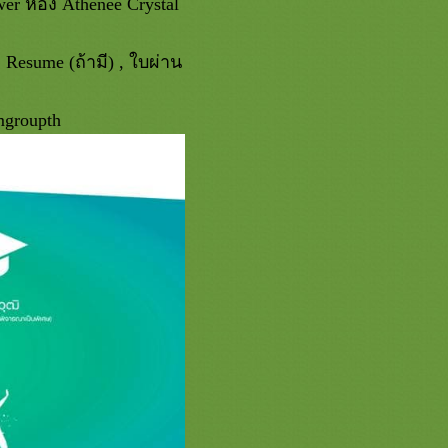
er ห้อง Athenee Crystal
esume (ถ้ามี) , ใบผ่าน
mgroupth