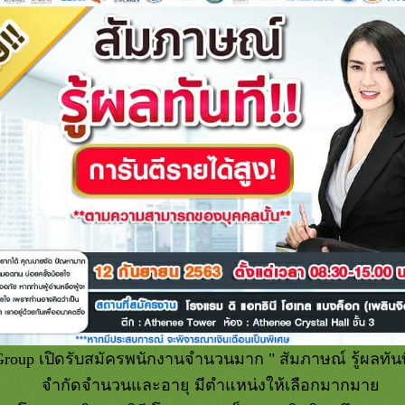
roup เปิดรับสมัครพนักงานจำนวนมาก " สัมภาษณ์ รู้ผลทันที
จำกัดจำนวนและอายุ มีตำแหน่งให้เลือกมากมา