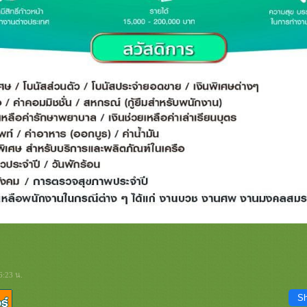
6:23 น.
Sh