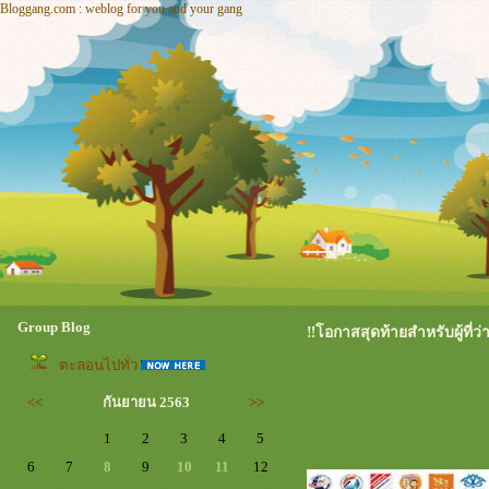
Bloggang.com : weblog for you and your gang
Group Blog
‼️โอกาสสุดท้ายสำหรับผู้ที่
ตะลอนไปทั่ว
<<
กันยายน 2563
>>
1
2
3
4
5
6
7
8
9
10
11
12