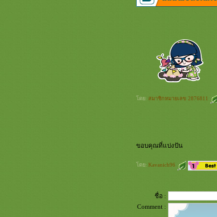
ts911
ดย:
สมาชิกหมายเลข 2876811
ขอบคุณที่แบ่งปัน
ดย:
Kavanich96
ชื่อ :
Comment :