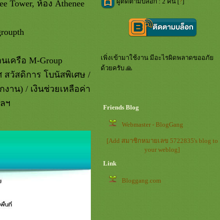
ผู้ติดตามบล็อก : 2 คน [
?
]
e Tower, ห้อง Athenee
roupth
เพิ่งเข้ามาใช้งาน มีอะไรผิดพลาดขออภั
านเครือ M-Group
ด้วยครับ 🙏
 สวัสดิการ โบนัสพิเศษ /
ักงาน) / เงินช่วยเหลือค่า
ฯลฯ
Friends Blog
Webmaster - BlogGang
[Add สมาชิกหมายเลข 5722835's blog to
your weblog]
Link
Bloggang.com