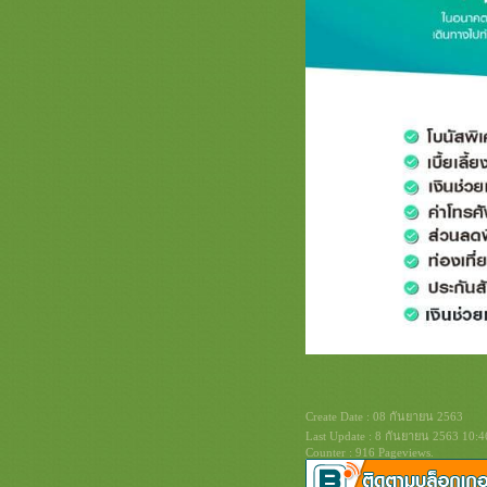
กอดธรรมชาติ"
Hua Hin Street Art
สวนดอกกะเจ้า ; Duk Kachao in the
city 🌸
น้ำตกป่าหวา
ไปจิบกาแฟกันครับ
นุ่งโจมห่มสไบเที่ยวงานแผ่นดิน
สมเด็จพระนารายฯ
Create Date : 08 กันยายน 2563
Last Update : 8 กันยายน 2563 10:4
Counter : 916 Pageviews.