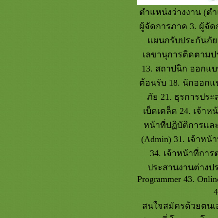
ศิลปิน​ดาวรุ่งใหม่ น้องฟ้า ขวัญนคร
ตำแหน่งว่างงาน (ตำแ
ห่งค่ายไผ่ร้อยกอ กับเพลง ทุ่ง
ผู้จัดการภาค 3. ผู้จ
ทานตะวัน
สวนน้ำเฉลิมพระเกียรติ บึงพระชนก
ผนกรับประกันภัย (ส
อุทัยธานี
เลขานุการติดตามประธ
More River Legacy สัมผัสวีถีชุมชน
13. สถาปนิก ออกแบบ
ล่องแม่น้ำน้อย ที่อ่างทอง
สสว.​ สุดยอด​ SME ของดี​ ทริปเด็ด​ 77
ต้อนรับ 18. นักออก
จังหวัด
ภัย 21. ธุรการประส
🐋🌴แรลลี่ "คิดถึงอ้อมกอด
เบ็ดเตล็ด 24. เจ้าหน
ธรรมชาติ" 🌿💚
ค้างคาวขาว ฮอนดูรัน (HONDURAN
หน้าที่ปฏิบัติการและ
WHITE BAT)
(Admin) 31. เจ้าหน้า
จกฟรี!! ไอ้ไข่เด็กวัดเจดีย์ ^_^
‼️โอกาสสุดท้ายสำหรับผู้ที่ว่างงาน
34. เจ้าหน้าที่การ
อยากเปลี่ยนงาน‼️
ประสานงานต่างประเ
การประกวดร้องเพลงเก่าคนวัยเก๋า
Programmer 43. Onlin
114 ปี ตามรอยเสด็จประพาสต้น
4
พระพุทธเจ้าหลวง
วัดศาลาปูนวรวิหาร 🙏
สนใจสมัครด้วยตนเอง
🐳ใครไม่วาน...สามวาฬนะจ๊ะ 😍🏞️