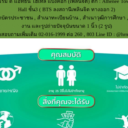
ม ดิ แอทธินี โฮเทล แบงค็อก (เพลินจิต) ตึก : Athenee Tow
Hall ชั้น3 ( BTS ลงสถานีเพลินจิต ทางออก 2)
บัตรประชาชน , สำเนาทะเบียนบ้าน , สำเนาวุฒิการศึกษา , R
งาน และรูปถ่ายปัจจุบันขนาด 1 นิ้ว (2 รูป)
อสอบถามเพิ่มเติม 02-016-1999 ต่อ 260 , 803 Line ID : @hr