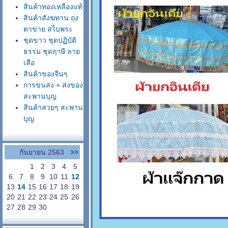
สินค้าทองเหลืองแท้
สินค้าสังฆทาน ถุง
ตาข่าย สไบพระ
ชุดขาว ชุดปฏิบัติ
ธรรม ชุดฤาษี ลา
เสือ
สินค้าของจีนๆ
การขนส่ง + ส่งของ
สะพานบุญ
สินค้าสวยๆ สะพาน
บุญ
กันยายน 2563
>>
1
2
3
4
5
6
7
8
9
10
11
12
13
14
15
16
17
18
19
20
21
22
23
24
25
26
27
28
29
30