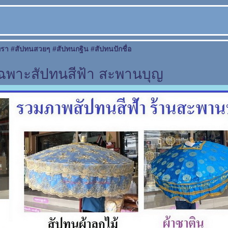
า #สัปทนสวยๆ #สัปทนกฐิน #สัปทนปักชื่อ
พาะสัปทนสีฟ้า สะพานบุญ