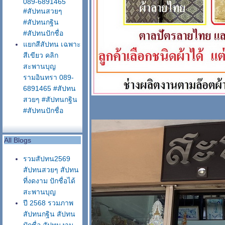
089-6891465
#สัปทนสวยๆ
#สัปทนกฐิน
#สัปทนปักชื่อ
กสีสัปทน เฉพาะ
สีเขียว คลิก
สะพานบุญ
รามอินทรา 089-
6891465 #สัปทน
สวยๆ #สัปทนกฐิน
#สัปทนปักชื่อ
All Blogs
รวมสัปทน2569
สัปทนสวยๆ สัปทน
ที่งดงาม ปักชื่อได้
สะพานบุญ
ปี 2568 รวมภาพ
สัปทนกฐิน สัปทน