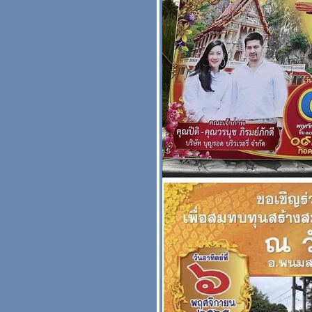
่าม ตาลปัตร สีเหลือง สี
ทองสีพระราชทาน สวยๆ
งานบวชกฐิน หน้า 2
รวมรูปสินค้าตาลปัตร ย่าม
สีน้ำเงิน หน้า 2 สะพานบุญ
089-6891465
รวมรูปตาลปัตรสีครีม ย่าม
หมอนอิง สีขาว ครีม หน้า 2
#ตาลปัตรสวยๆ
รูปรวมงานช่าง A18 2565
ตาลปัตร ย่าม สะพานบุญ
หน้า 1 รับปักตาลปัตรกฐิน
กเฉพาะรูปสินค้า ย่าม
ตาลปัตร ลายธรรมจักร
สะพานบุญแบบต่างๆ รวม
ทุกช่าง
รูปรวมๆงานช่าง A15A16 ปี
2565 ตาลปัตรกฐินย่าม
หมอนอิง สะพานบุญ
งานโลโก้ของช่าง A18
สะพานบุญ ตาลปัตร ย่าม