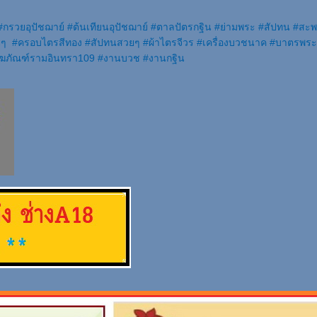
#
กรวยอุปัชฌาย์
#
ต้นเทียนอุปัชฌาย์
#
ตาลปัตรกฐิน
#
่ามพระ
#
สัปทน
#
สะพ
ยๆ
#
ครอบไตรสีทอง
#
สัปทนสวยๆ
#
ผ้าไตรจีวร
#
เครื่องบวชนาค
#
บาตรพระ
งฆภัณฑ์รามอินทรา109
#
งานบวช
#
งานกฐิน