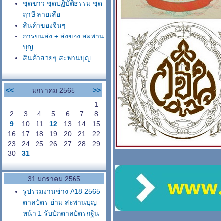
ชุดขาว ชุดปฏิบัติธรรม ชุด
ฤาษี ลายเสือ
สินค้าของจีนๆ
การขนส่ง + ส่งของ สะพาน
บุญ
สินค้าสวยๆ สะพานบุญ
<<
มกราคม 2565
>>
1
2
3
4
5
6
7
8
9
10
11
12
13
14
15
16
17
18
19
20
21
22
23
24
25
26
27
28
29
30
31
31 มกราคม 2565
รูปรวมงานช่าง A18 2565
ตาลปัตร ย่าม สะพานบุญ
หน้า 1 รับปักตาลปัตรกฐิน