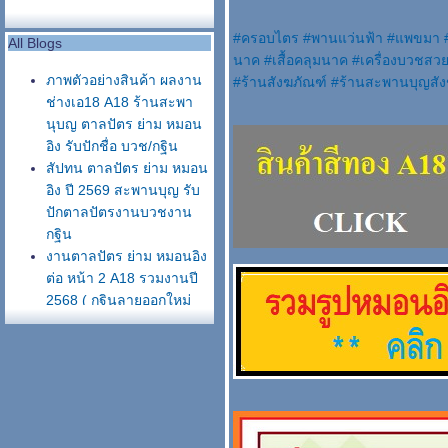
#
ครอบไตร
#
พานแว่นฟ้า
#
พขมา
All Blogs
นาค
#
เสื้อคลุมนาค
#
เครื่องบวชสว
ภาพตัวอย่างสินค้า ผลงาน
#
ร้านสังฆภัณฑ์
#
ร้านสะพานบุญสั
ช่างเอ18 A18 ร้านสะพา
นุบญ ตาลปัตร ย่าม หมอน
อิง รับปักชื่อ บวช/กฐิน
สัปทน ตาลปัตร ย่าม หมอน
อิง ปี 2569 สะพานบุญ รับ
ปักตาลปัตรงานบวชงาน
กฐิน
งานตาลปัตร ย่าม หมอนอิง
ต่อ หน้า 2 A18 รวมงานปี
2568 ( กฐินลายออกใหม่
2568 )
ตาลปัตร ย่าม ปี 2568 ร้าน
สะพานบุญ รับปักตาลปัตร
่าม หมอนอิง งานบวช งาน
กฐิน
รีวิวตาลปัตรไม่ปักชื่อเอ16