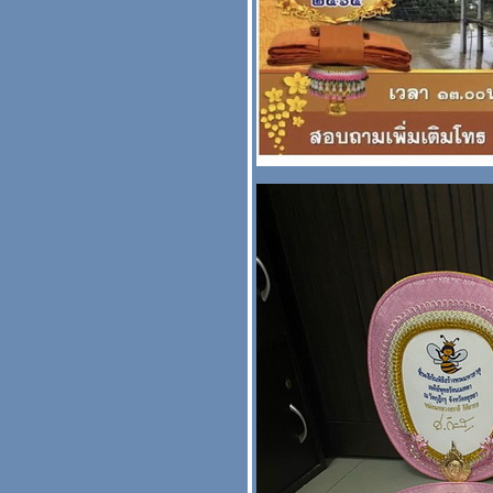
หมอนอิง
งานโลโก้ ของช่าง A16
สะพานบุญ งานตาลปัตร
่าม หมอนอิง
กเฉพาะตาลปัตร ย่าม
สีดำ สะพานบุญ 089-
6891465
รวมรูปย่าม ตาลปัตร สัปทน
ผ้าลายไทย สีเข้มๆ โทน
น้ำตาลตาลปัตรกฐิน
สะพานบุญ
กเฉพาะหมอนอิงกฐินสี
ทอง สะพานบุญ รามอินทรา
089-6891465 ( หมอนบวช
หมอนกฐิน )
กเฉพาะรูปหมอนอิง -
่าม - ตาลปัตร ลา
พญานาค สะพานบุญ ปักชื่อ
ได้ รวมทุกช่าง
รวมรูปหมอนอิง อาสนะ
รหัส A18R5 สะพานบุญ