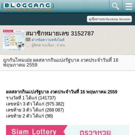
สมาชิกหมายเลข 3152787
ฝากข้อความหลังไมค์
ผู้ติดตามบล็อก : 0 คน
ถูกกันไหมเอ่ย ผลสลากกินแบ่งรัฐบาล งวดประจำวันที่ 16
พฤษภาคม 2559
ผลสลากกินแบ่งรัฐบาล งวดประจำวันที่ 16 พฤษภาคม 2559
รางวัลที่ 1 ได้แก่ (141737)
เลขหน้า 3 ตัว ได้แก่ (975 382)
เลขท้าย 3 ตัว ได้แก่ (268 087)
เลขท้าย 2 ตัว ได้แก่ (98)