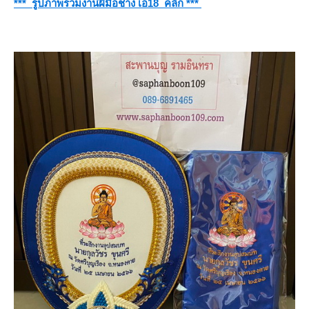
*** รูปภาพรวมงานฝีมือช่าง เอ18 คลิก ***