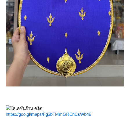
ลเคชั่นร้าน คลิก
https://goo.gl/maps/Fg3bTMmGREnCsWb46