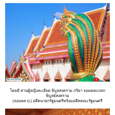
ดยมี ท่านผู้หญิงละเอียด พิบูลสงคราม ภริยา จอมพลแปลก
พิบูลย์สงคราม
(จอมพล ป.) อดีตนายกรัฐมนตรีพร้อมอดีตคณะรัฐมนตรี