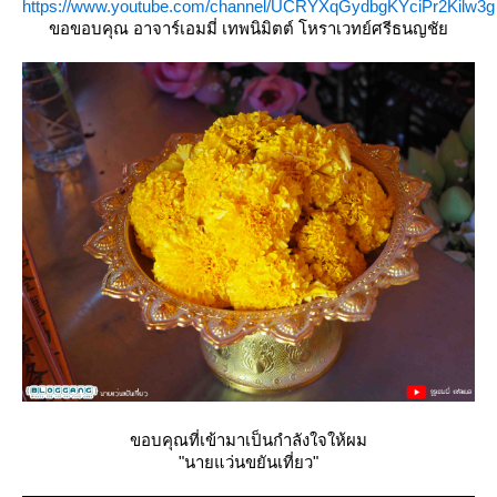
https://www.youtube.com/channel/UCRYXqGydbgKYciPr2Kilw3g
ขอขอบคุณ อาจาร์เอมมี่ เทพนิมิตต์ โหราเวทย์ศรีธนญชั
ขอบคุณที่เข้ามาเป็นกำลังใจให้ผม
"นายแว่นขยันเที่ยว"