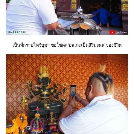
เป็นที่กราบไหว้บูชา ขอโชคลาภและเป็นสิริมงคล ของชีวิต