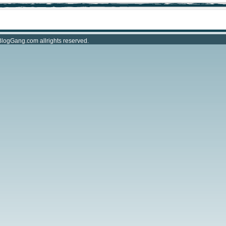
BlogGang.com
allrights reserved.