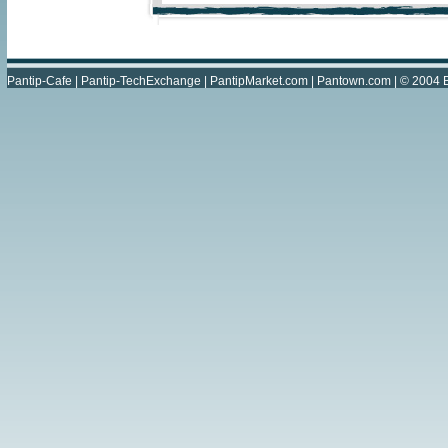
Pantip-Cafe
|
Pantip-TechExchange
|
PantipMarket.com
|
Pantown.com
| © 2004