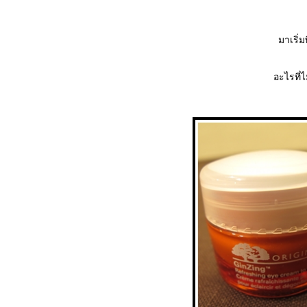
มาเริ่มท
อะไรที่