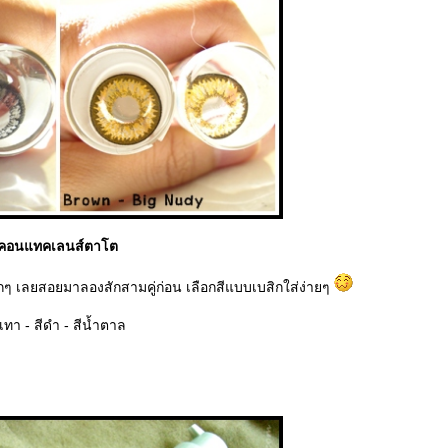
คอนแทคเลนส์ตาโต
ๆ เลยสอยมาลองสักสามคู่ก่อน เลือกสีแบบเบสิกใส่ง่ายๆ
ีเทา - สีดำ - สีน้ำตาล