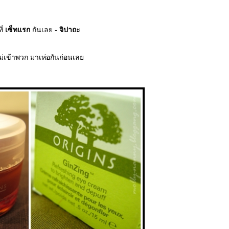
ี่
เซ็ทแรก
กันเลย -
จิปาถะ
ไม่เข้าพวก มาเห่อกันก่อนเล