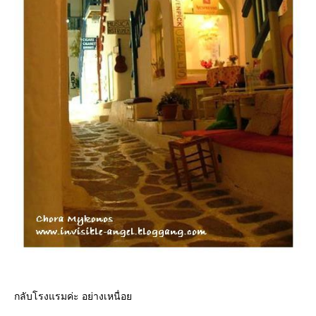
กลับโรงแรมค่ะ อย่างเหนื่อ