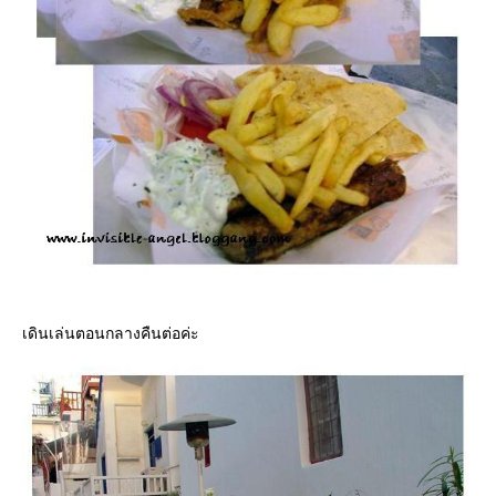
เดินเล่นตอนกลางคืนต่อค่ะ