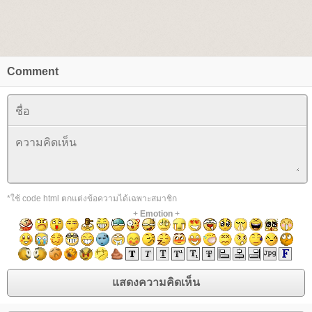
Comment
*ใช้ code html ตกแต่งข้อความได้เฉพาะสมาชิก
+
Emotion
+