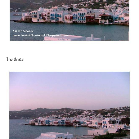
ไกลอีกนิด