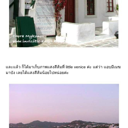
ละแล้ว ก็ได้มาเก็บภาพแสงสีส้มที่ little venice ค่ะ แต่ว่า แอบมีเมฆ
มาบัง เลยได้แสงสีส้มน้อยไปหน่อยค่ะ