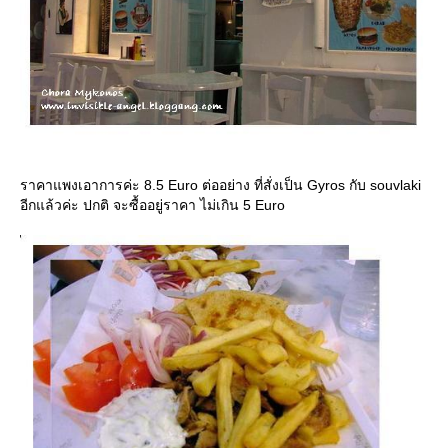
ราคาแพงเอาการค่ะ 8.5 Euro ต่ออย่าง ที่สั่งเป็น Gyros กับ souvlaki
อีกแล้วค่ะ ปกติ จะซื้ออยู่ราคา ไม่เกิน 5 Euro