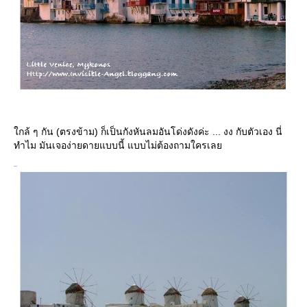
กล้ ๆ กัน (ตรงข้าม) ก็เป็นกังหันลมอันโด่งดังค่ะ ... งง กับตัวเอง นี่
ทำไม มันเจอง่ายดายแบบนี้ แบบไม่ต้องถามใครเล