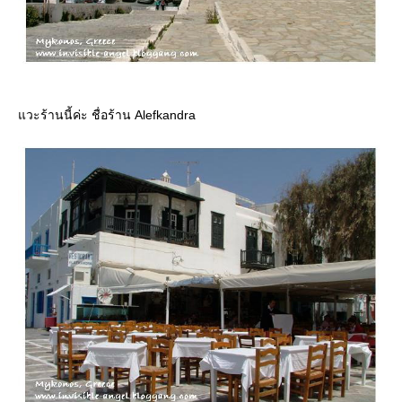
วะร้านนี้ค่ะ ชื่อร้าน Alefkandra