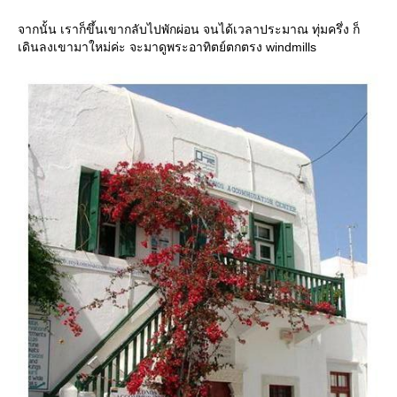
จากนั้น เราก็ขึ้นเขากลับไปพักผ่อน จนได้เวลาประมาณ ทุ่มครึ่ง ก็
เดินลงเขามาใหม่ค่ะ จะมาดูพระอาทิตย์ตกตรง windmills