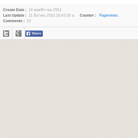
Create Date :
16 พฤศจิกายน 2551
Last Update :
11 มีนาคม 2552 20:43:35 น.
Counter :
Pageviews.
Comments :
22