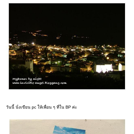
วันนี้ นั่งเขียน pc ให้เพื่อน ๆ ที่ใน BP ค่ะ