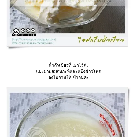
น้ำถั่วเขียวที่แยกไว้ค่ะ
บ่งมาผสมกับกะทิและแป้งข้าวโพด
ตั้งไฟกวนให้เข้ากันค่ะ