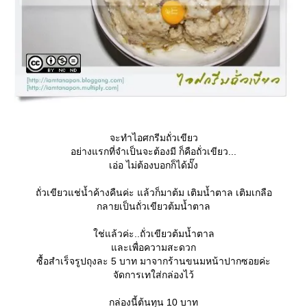
จะทำไอศกรีมถั่วเขียว
อย่างแรกที่จำเป็นจะต้องมี ก็คือถั่วเขียว...
เอ่อ ไม่ต้องบอกก็ได้มั๊ง
ถั่วเขียวแช่น้ำค้างคืนค่ะ แล้วก็มาต้ม เติมน้ำตาล เติมเกลือ
กลายเป็นถั่วเขียวต้มน้ำตาล
ช่แล้วค่ะ..ถั่วเขียวต้มน้ำตาล
ละเพื่อความสะดวก
ซื้อสำเร็จรูปถุงละ 5 บาท มาจากร้านขนมหน้าปากซอยค่ะ
จัดการเทใส่กล่องไว้
กล่องนี้ต้นทุน 10 บาท