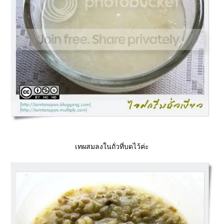
เทผสมลงในถั่วที่บดไว้ค่ะ