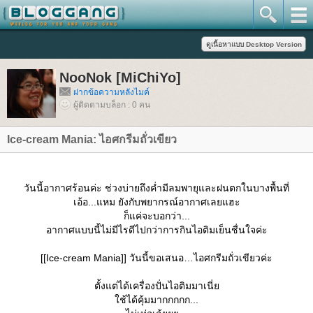
NooNok [MiChiYo]
ฝากข้อความหลังไมค์
ผู้ติดตามบล็อก : 0 คน
Ice-cream Mania: ไอศกรีมถั่วเขียว
วันนี้อากาศร้อนค่ะ ช่วงบ่ายถึงค่ำมีลมพายุและฝนตกในบางพื้นที่
เอ้อ...แหม ยังกับพยากรณ์อากาศเลยแฮะ
ก็แค่จะบอกว่า...
อากาศแบบนี้ไม่มีไรดีไปกว่าการกินไอติมเย็นชื่นใจค่ะ
[[Ice-cream Mania]] วันนี้ขอเสนอ…ไอศกรีมถั่วเขียวค่ะ
ตั้งแต่ได้เครื่องปั่นไอติมมาเนี่
ช้ได้คุ้มมากกกกก...