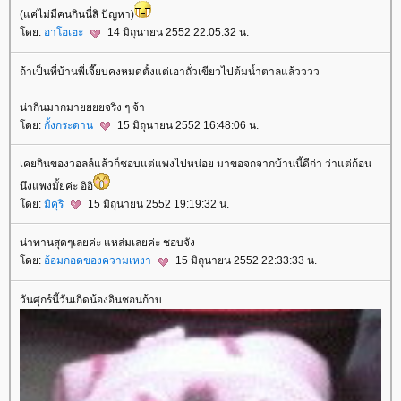
(แค่ไม่มีคนกินนี่สิ ปัญหา)
ดย:
อาโฮเฮะ
14 มิถุนายน 2552 22:05:32 น.
ถ้าเป็นที่บ้านพี่เจี๊ยบคงหมดตั้งแต่เอาถั่วเขียวไปต้มน้ำตาลแล้วววว
น่ากินมากมายยยยจริง ๆ จ้า
ดย:
กั้งกระดาน
15 มิถุนายน 2552 16:48:06 น.
เคยกินของวอลล์แล้วก็ชอบแต่แพงไปหน่อย มาขอจกจากบ้านนี้ดีก่า ว่าแต่ก้อน
นึงแพงมั้ยค่ะ อิอิ
ดย:
มิคุริ
15 มิถุนายน 2552 19:19:32 น.
น่าทานสุดๆเลยค่ะ แหล่มเลยค่ะ ชอบจัง
ดย:
อ้อมกอดของความเหงา
15 มิถุนายน 2552 22:33:33 น.
วันศุกร์นี้วันเกิดน้องอินชอนก้าบ