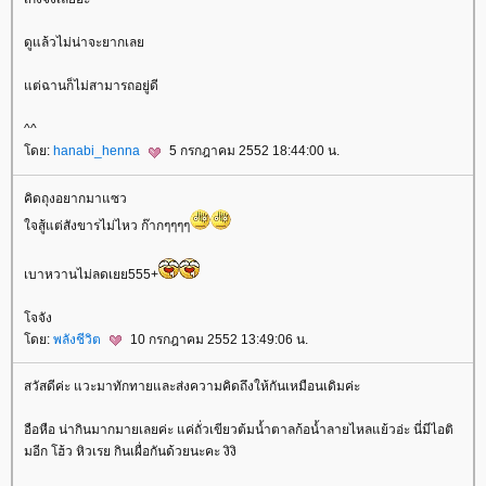
ดูแล้วไม่น่าจะยากเล
ต่ฉานก็ไม่สามารถอยู่ดี
^^
ดย:
hanabi_henna
5 กรกฎาคม 2552 18:44:00 น.
คิดถุงอยากมาแซว
จสู้แต่สังขารไม่ไหว ก๊ากๆๆๆๆ
เบาหวานไม่ลดเยย555+
จจัง
ดย:
พลังชีวิต
10 กรกฎาคม 2552 13:49:06 น.
สวัสดีค่ะ แวะมาทักทายและส่งความคิดถึงให้กันเหมือนเดิมค่ะ
อือหือ น่ากินมากมายเลยค่ะ แค่ถั่วเขียวต้มน้ำตาลก้อน้ำลายไหลแย้วอ่ะ นี่มีไอติ
มอีก โฮ้ว หิวเรย กินเผื่อกันด้วยนะคะ งิงิ