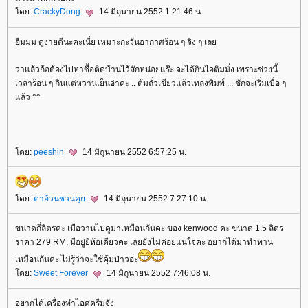
ดย:
CrackyDong
14 มิถุนายน 2552 1:21:46 น.
อืมมม ดูง่ายดีนะคะเนี่ย เหมาะกะวันอากาศร้อน ๆ จิง ๆ เล
ว่าแล้วก้อต้องไปหาซื้อติดบ้านไว้สักหน่อยแร๊ะ จะได้กินไอติมมั่ง เพราะช่วงนี้
เวลาร้อน ๆ กินแต่หวานเย็นอ่าค่ะ .. ต้มถั่วเขียวแล้วเทลงพิมพ์ ... ชักจะเริ่มเบื่อ ๆ
ล้ว ^^
ดย:
peeshin
14 มิถุนายน 2552 6:57:25 น.
ดย:
ตาอ้วนชวนคุ
14 มิถุนายน 2552 7:27:10 น.
ขนาดกี่ลิตรคะ เมื่อวานไปดูมาเหมือนกันคะ ของ kenwood คะ ขนาด 1.5 ลิตร
ราคา 279 RM. มีอยู่ยี่ห้อเดียวคะ เลยยังไม่ค่อยแน่ใจคะ อยากได้มาทำทาน
เหมือนกันคะ ไม่รู้ว่าจะใช้คุ้มป่าวอ่ะ
ดย:
Sweet Forever
14 มิถุนายน 2552 7:46:08 น.
อยากได้เครื่องทำไอศครีมจัง