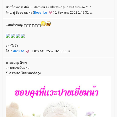
ช่วงนี้อากาศเปลี่ยนแปลงบ่อย อย่าลืมรักษาสุขภาพด้วยนะคะ ^_^
ดย: นู๋ Beee เองค่ะ (
Beee_bu
) 1 สิงหาคม 2552 1:49:31 น.
ทนคำขอคุงๆๆๆๆๆๆๆๆๆๆๆ
จากโจจัง
ดย:
พลังชีวิต
1 สิงหาคม 2552 16:03:11 น.
มาขอบคุง อิๆๆๆ
ว่างเฉพาะวันหยุด
วันธรรมดา ไม่มาแต่คิดถุง