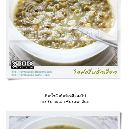
เติมน้ำถั่วต้มที่เหลือลงไป
กะปริมาณและชิมรสชาติค่ะ