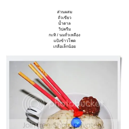
ส่วนผสม
ถั่วเขียว
น้ำตาล
วิปครีม
กะทิ / นมถั่วเหลือง
ป้งข้าวโพด
เกลือเล็กน้อ