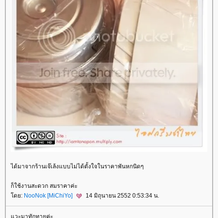
ได้มาจากร้านเจ๊เล้งแบบไม่ได้ตั้งใจในราคาพันหกนิดๆ
ก็ใช้งานสะดวก สมราคาค่ะ
ดย:
NooNok [MiChiYo]
14 มิถุนายน 2552 0:53:34 น.
วะมาทักทายค่ะ