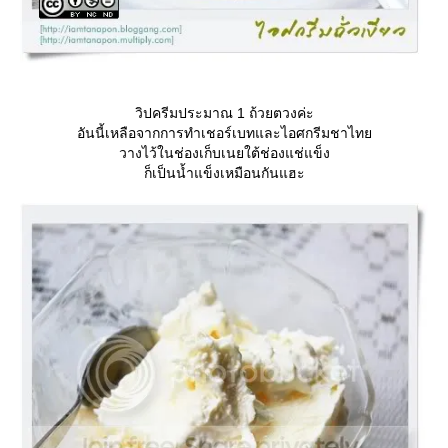
วิปครีมประมาณ 1 ถ้วยตวงค่ะ
อันนี้เหลือจากการทำเชอร์เบทและไอศกรีมชาไท
วางไว้ในช่องเก็บเนยใต้ช่องแช่แข็ง
ก็เป็นน้ำแข็งเหมือนกันแฮะ