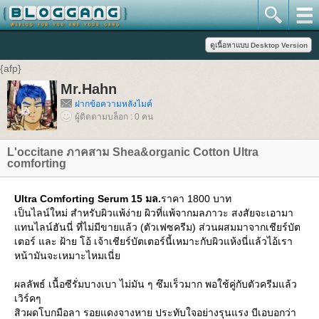
{afp}
Mr.Hahn
ฝากข้อความหลังไมค์
ผู้ติดตามบล็อก : 0 คน
L'occitane ภาคสาม Shea&organic Cotton Ultra
comforting
Ultra Comforting Serum 15 มล.
ราคา 1800 บาท
เป็นไลน์ใหม่ สำหรับผิวแพ้ง่าย ผิวที่แพ้จากมลภาวะ สงสัยจะเอามา
แทนไลน์ฮันนี่ ที่ไม่มีขายแล้ว (ตัวเฟซครีม) ส่วนผสมมาจากเชียร์บัต
เตอร์ และ ฝ้าย โอ้ เจ้าเชียร์บัตเตอร์นี้เหมาะกับผิวแห้งนี่แล้วไอ้เรา
หน้ามันจะเหมาะไหมเนี่ย
ผลลัพธ์ เนื้อซีรั่มบางเบา ไม่มัน ๆ ซึมเร็วมาก พอใช้คู่กับตัวครีมแล้ว
เวิร์คๆ
สิวผดโบกมือลา รอยแดงจางหาย ประทับใจอย่างรุนแรง บีเอบอกว่า