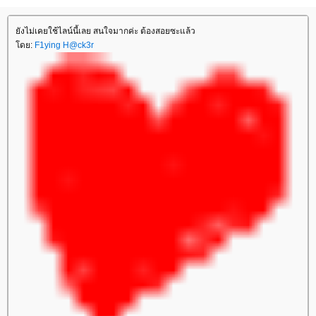
ยังไม่เคยใช้ไลน์นี้เลย สนใจมากค่ะ ต้องสอยซะแล้ว
โดย:
F1ying H@ck3r