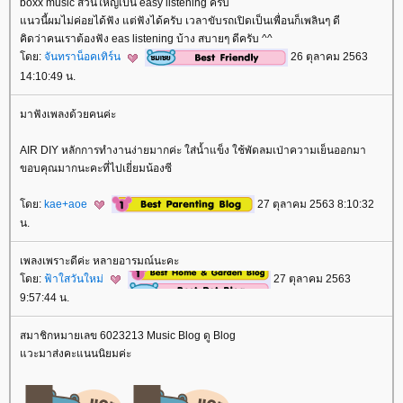
boxx music ส่วนใหญ่เป็น easy listening ครับ
นวนี้ผมไม่ค่อยได้ฟัง แต่ฟังได้ครับ เวลาขับรถเปิดเป็นเพื่อนก็เพลินๆ ดี
คิดว่าคนเราต้องฟัง eas listening บ้าง สบายๆ ดีครับ ^^
ดย:
จันทราน็อคเทิร์น
26 ตุลาคม 2563
14:10:49 น.
มาฟังเพลงด้วยคนค่ะ
AIR DIY หลักการทำงานง่ายมากค่ะ ใส่น้ำแข็ง ใช้พัดลมเป่าความเย็นออกมา
ขอบคุณมากนะคะที่ไปเยี่ยมน้องซี
ดย:
kae+aoe
27 ตุลาคม 2563 8:10:32
น.
เพลงเพราะดีค่ะ หลายอารมณ์นะคะ
ดย:
ฟ้าใสวันใหม่
27 ตุลาคม 2563
9:57:44 น.
สมาชิกหมายเลข 6023213 Music Blog ดู Blog
วะมาส่งคะแนนนิยมค่ะ