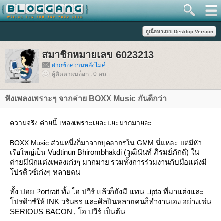
สมาชิกหมายเลข 6023213
ฝากข้อความหลังไมค์
ผู้ติดตามบล็อก : 0 คน
ฟังเพลงเพราะๆ จากค่าย BOXX Music กันดีกว่า
ความจริง ค่ายนี้ เพลงเพราะเยอะแยะมากมายอะ
BOXX Music ส่วนหนึ่งก็มาจากบุคลากรใน GMM นี่แหละ แต่มีหัว
Vudtinun Bhirombhakdi (วุฒินันท์ ภิรมย์ภักดี) ใน
เรือใหญ่เป็น
ค่ายมีนักแต่งเพลงเก่งๆ มากมาย รวมทั้งการร่วมงานกับมือแต่งมี
ปรดิวซ์เก่งๆ หลายคน
ทั้ง ปอย Portrait ทั้ง โอ ปวีร์ แล้วก็ยังมี แทน Lipta ที่มาแต่งและ
ปรดิวซ์ให้ INK วรันธร และศิลปินหลายคนก็ทำงานเอง อย่างเช่น
SERIOUS BACON , โอ ปวีร์ เป็นต้น