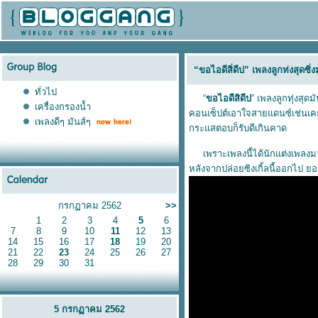
“ขอไอดีสิ่ดีบ่” เพลงลูกท่งสุดซิ
ทั่วไป
“
ขอไอดีสิดีบ่
” เพลงลูกทุ่งสุด
เครื่องกรองน้ำ
คอนเซ็ปต์เอาใจสายแดนซ์เช่นเค
เพลงดีๆ มันส์ๆ
กระแสตอบก็รับดีเกินคาด
เพราะเพลงนี้ได้นักแต่งเพลงมาก
หลังจากปล่อยซิงเกิ้ลนี้ออกไป ยอ
กรกฏาคม 2562
>>
1
2
3
4
5
6
7
8
9
10
11
12
13
14
15
16
17
18
19
20
21
22
23
24
25
26
27
28
29
30
31
5 กรกฏาคม 2562