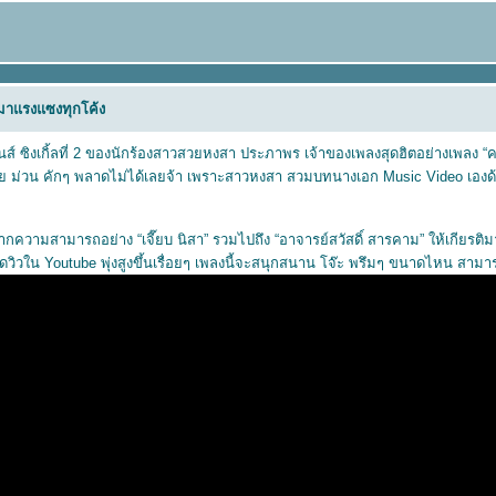
่งมาแรงแซงทุกโค้ง
มันส์ ซิงเกิ้ลที่ 2 ของนักร้องสาวสวยหงสา ประภาพร เจ้าของเพลงสุดฮิตอย่างเพลง “ค
ย ม่วน คักๆ พลาดไม่ได้เลยจ้า เพราะสาวหงสา สวมบทนางเอก Music Video เองด
ความสามารถอย่าง “เจี๊ยบ นิสา” รวมไปถึง “อาจารย์สวัสดิ์ สารคาม” ให้เกียรติม
ดวิวใน Youtube พุ่งสูงขึ้นเรื่อยๆ เพลงนี้จะสนุกสนาน โจ๊ะ พรึมๆ ขนาดไหน สามารถร