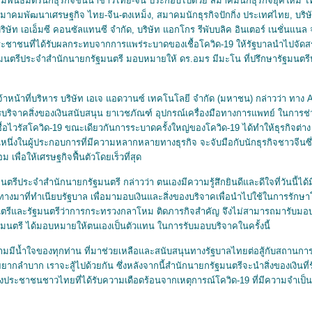
มพันธมิตรนักธุรกิจชั้นนำชาวไทย-จีน ประกอบไปด้วย สมาคมนักธุรกิจยุคใหม่ 
คมพัฒนาเศรษฐกิจ ไทย-จีน-ตงเหม็ง, สมาคมนักธุรกิจปักกิ่ง ประเทศไทย, บริษัท
บริษัท เอเอ็มซี คอนซัลแทนซี จำกัด, บริษัท แอกโกร รีพับบลิค อินเตอร์ เนชั่นแนล จ
ระชาชนที่ได้รับผลกระทบจากการแพร่ระบาดของเชื้อโควิด-19 ให้รัฐบาลนำไปจัดสรร
มนตรีประจำสำนักนายกรัฐมนตรี มอบหมายให้ ดร.อมร มีมะโน ที่ปรึกษารัฐมนตรี
น้าที่บริหาร บริษัท เอเจ แอดวานซ์ เทคโนโลยี จำกัด (มหาชน) กล่าวว่า ทาง AJ
บริจาคสิ่งของเงินสนับสนุน ยาเวชภัณฑ์ อุปกรณ์เครื่องมือทางการแพทย์ ในการช่ว
ไวรัสโควิด-19 ขณะเดียวกันการระบาดครั้งใหญ่ของโควิด-19 ได้ทำให้ธุรกิจต่าง
นหนึ่งในผู้ประกอบการที่มีความหลากหลายทางธุรกิจ จะจับมือกับนักธุรกิจชาวจีนซึ
พื่อให้เศรษฐกิจฟื้นตัวโดยเร็วที่สุด
มนตรีประจำสำนักนายกรัฐมนตรี กล่าวว่า ตนเองมีความรู้สึกยินดีและดีใจที่วันนี้
นทางมาที่ทำเนียบรัฐบาล เพื่อมามอบเงินและสิ่งของบริจาคเพื่อนำไปใช้ในการรักษา
นตรีและรัฐมนตรีว่าการกระทรวงกลาโหม ติดภารกิจสำคัญ จึงไม่สามารถมารับมอบ
มนตรี ได้มอบหมายให้ตนเองเป็นตัวแทน ในการรับมอบบริจาคในครั้งนี้
น้ำใจของทุกท่าน ที่มาช่วยเหลือและสนับสนุนทางรัฐบาลไทยต่อสู้กับสถานการณ์โ
ยยากลำบาก เราจะสู้ไปด้วยกัน ซึ่งหลังจากนี้สำนักนายกรัฐมนตรีจะนำสิ่งของเงินที
้องประชาชนชาวไทยที่ได้รับความเดือดร้อนจากเหตุการณ์โควิด-19 ที่มีความจำเป็น