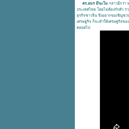
ดร.อมร มีนะโม
กล่าวอีกว่า 
ร่วมทุนหลังเปิดประเทศ ฟื้นฟู
ประเทศไทย โดยไม่ต้องกักตัว รว
เศรษฐกิจไท
ธุรกิจชาวจีน จึงอยากขอเชิญชวน 
“อมร มีนะโม” ดึงนักธุรกิจไทย-จีน
เศรษฐกิจ ก็จะทำให้เศรษฐกิจของไ
พร้อมรับมอบของบริจาคช่วยผู้ได้
ตลอดไป
รับผลกระทบโควิด19
“อมร มีนะโม” ที่ปรึกษา รมต.สำนัก
นายกฯ ดึงนักธุรกิจไทย-จีน ร่วมทุน
หลังเปิดประเทศ
“อมร มีนะโม” ที่ปรึกษาพิเศษ
ประจำคณะกรรมาธิการทหารสภา
ผู้แทนราษฎร
ดร.อมร มีมะโน และผู้ก่อตั้ง AJA
ผนึกกำลัง NT ใช้ 5G เทคโนโลยี
จาก Alibaba Cloud
คุณอมร เอเจ ได้รับแต่งตั้งให้ดำรง
ตำแหน่งที่ปรึกษารัฐมนตรีประจำ
สำนักนายกรัฐมนตรี
อมร มีนะโม มอบยาเหลียนฮัว ชิง
เวิน ป้องกันโควิค19 ให้สำนักงาน
ตำรวจแห่งชาติ
อมร มีนะโม ดำรงตำแหน่งที่