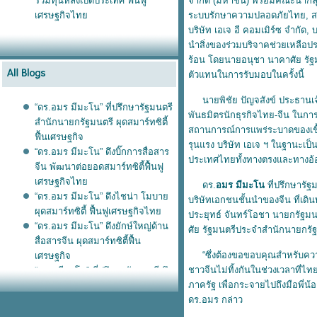
ร่วมทุนหลังเปิดประเทศ ฟื้นฟู
จำกัด (มหาชน) พร้อมคณะนำกลุ่
เศรษฐกิจไท
ระบบรักษาความปลอดภัยไทย, สมา
บริษัท เอเจ อี คอมเมิร์ซ จำกัด, 
นำสิ่งของร่วมบริจาคช่วยเหลือป
ร้อน โดยนายอนุชา นาคาศัย รัฐ
ตัวแทนในการรับมอบในครั้งนี้
นายพิชัย ปัญจสังข์ ประธานเจ้าห
“ดร.อมร มีมะโน” ที่ปรึกษารัฐมนตรี
พันธมิตรนักธุรกิจไทย-จีน ในการ
สำนักนายกรัฐมนตรี ผุดสมาร์ทซิตี้
สถานการณ์การแพร่ระบาดของเชื้อ
ฟื้นเศรษฐกิจ
รุนแรง บริษัท เอเจ ฯ ในฐานะเป็
“ดร.อมร มีมะโน” ดึงบิ๊กการสื่อสาร
ประเทศไทยทั้งทางตรงและทางอ้อม เ
จีน พัฒนาต่อยอดสมาร์ทซิตี้ฟื้นฟู
เศรษฐกิจไท
ดร.
อมร มีมะโน
ที่ปรึกษารัฐ
“ดร.อมร มีมะโน” ดึงไชน่า โมบา
บริษัทเอกชนชั้นนำของจีน ที่เดิ
ผุดสมาร์ทซิตี้ ฟื้นฟูเศรษฐกิจไท
ประยุทธ์ จันทร์โอชา นายกรัฐม
“ดร.อมร มีมะโน” ดึงยักษ์ใหญ่ด้าน
ศัย รัฐมนตรีประจำสำนักนายกรัฐ
สื่อสารจีน ผุดสมาร์ทซิตี้ฟื้น
“ซึ่งต้องขอขอบคุณสำหรับความมี
เศรษฐกิจ
ชาวจีนไม่ทิ้งกันในช่วงเวลาที่ไท
“อมร มีนะโม” ที่ปรึกษารัฐมนตรี ดึง
ภาครัฐ เพื่อกระจายไปถึงมือพี่น
ักษ์ใหญ่ด้านการสื่อสาร ไชน่า โม
ดร.อมร กล่าว
บายฯ
“อมร มีนะโม” ดึงนักธุรกิจไทย-จีน