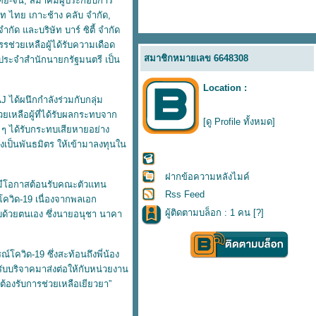
ไทย-จีน, สมาคมผู้ประกอบการ
 ไทย เกาะช้าง คลับ จำกัด,
ำกัด และบริษัท บาร์ ซิตี้ จำกัด
ช่วยเหลือผู้ได้รับความเดือด
สมาชิกหมายเลข 6648308
ประจำสำนักนายกรัฐมนตรี เป็น
Location :
 ได้ผนึกกำลังร่วมกับกลุ่ม
ยเหลือผู้ที่ได้รับผลกระทบจาก
[ดู Profile ทั้งหมด]
 ๆ ได้รับกระทบเสียหายอย่าง
่งเป็นพันธมิตร ให้เข้ามาลงทุนใน
ฝากข้อความหลังไมค์
ได้มีโอกาสต้อนรับคณะตัวแทน
Rss Feed
โควิด-19 เนื่องจากพลเอก
ผู้ติดตามบล็อก : 1 คน [
?
]
ด้วยตนเอง ซึ่งนายอนุชา นาคา
ควิด-19 ซึ่งสะท้อนถึงพี่น้อง
่รับบริจาคมาส่งต่อให้กับหน่วยงาน
ต้องรับการช่วยเหลือเยียวยา”