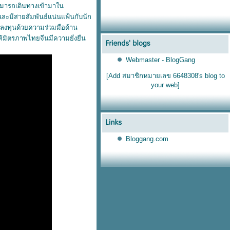
สามารถเดินทางเข้ามาใน
ละมีสายสัมพันธ์แน่นแฟ้นกับนัก
้าลงทุนด้วยความร่วมมือด้าน
ให้มิตรภาพไทยจีนมีความยั่งยืน
Webmaster - BlogGang
[Add สมาชิกหมายเลข 6648308's blog to
your web]
Bloggang.com