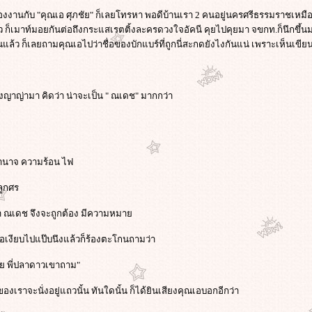
รื่องงานกับ "คุณเอ ศุภชัย" ก็เลยโทรหา พอดีบ้านเรา 2 คนอยู่นครศรีธรรมราชเหมื
ล้ว ก็เมาท์มอยกันต่อถึงกระแสเรตติ้งละครดวงใจอัคนี คุยไปคุยมา จขกท.ก็นึกขึ้นมาไ
ล้ว ก็เลยถามคุณเอไปว่าชื่อของบักแบร์ที่ถูกนี่สะกดยังไงกันแน่ เพราะเห็นเขี
น้องญาญ่ามา คิดว่า น่าจะเป็น " ณเดช" มากกว่า
อำนาจ ความร้อน ไฟ
ลูกศร
า ณเดช จึงจะถูกต้อง มีความหมา
เงียบไปแป๊บนึงแล้วก็ร้องตะโกนถามว่า
มั้ย พี่ปลาดาวเขาถาม"
ของเราจะนั่งอยู่แถวนั้น ทันใดนั้น ก็ได้ยินเสียงคุณเอบอกอีกว่า