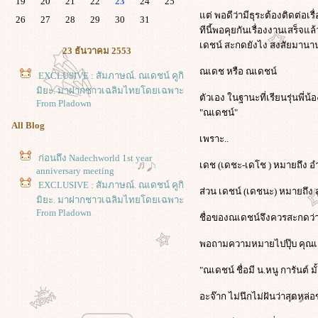
19
20
21
22
23
24
25
ต่ พอดีว่ามีธุระต้องติดต่อเ
26
27
28
29
30
31
ทีนี้พอคุยกันเรื่องงานเสร็จแ
เดชน์ สะกดยังไง สงสัยมานานแ
23 ธันวาคม 2553
ณเดช หรือ ณเดชน์
EXCLUSIVE : สัมภาษณ์. ณเดชน์ คูกิ
มิยะ. มาฝากชาวเฉลิมไทยโดยเฉพาะ
ตัวเอง ในฐานะที่เรียนรุ่นพี่
From Pladown
"ณเดชน์"
All Blog
เพราะ..
ก่อนถึง Nadechworld 1st year
เดช (เดชะ-เดโช ) หมายถึง 
anniversary meeting
EXCLUSIVE : สัมภาษณ์. ณเดชน์ คูกิ
ส่วน เดชน์ (เดชนะ) หมายถึง 
มิยะ. มาฝากชาวเฉลิมไทยโดยเฉพาะ
From Pladown
ชื่อของณเดชน์จึงควรสะกดว่
พอถามความหมายไปปุ๊บ คุณเอ
"ณเดชน์ ชื่อมี น.หนู การันต์ 
อะจ๊าก ไม่นึกไม่ฝันว่าสุดหล่อ