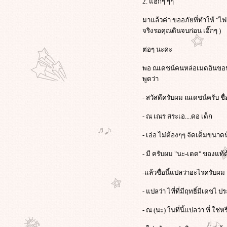
2. แฮ่กๆ ๆๆ
มาแล้วค่า ขออภัยที่ทำให้ "ไฟ
จริงรอคุณดินจบก่อน เอิ๊กๆ )
ต่อๆ นะคะ
พอ ณเดชน์คนหล่อเมดอินขอนแก่
พูดว่า
- สวัสดีครับผม ณเดชน์ครับ ชื่อ
- ณ เณร สระเอ....ดอ เด็ก
- เอ่อ ไม่ต้องๆๆ จัดเต็มขนาดน้
- มี ครับผม "นะ-เดด" ของแท้ต
-แล้วชื่อนี้แปลว่าอะไรครับผม
- แปลว่า ไที่ที่มีฤทธิ์มีเดช
- ณ (นะ) ในที่นี้แปลว่า ที่ ใช่ห