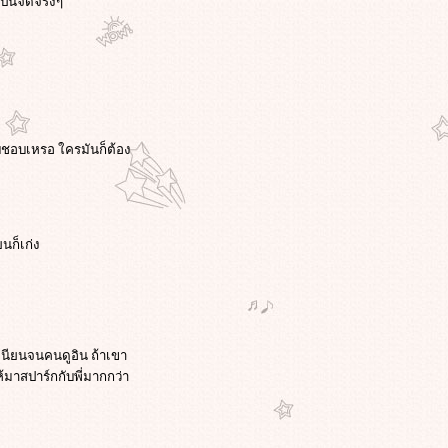
็นจี๊ดจริงๆ
แอบชอบเหรอ ใครมันก็ต้อง
ยนก็เก่ง
เนียนจนคนดูอิน ถ้าเขา
้มาสปาร์กกับพี่มากกว่า