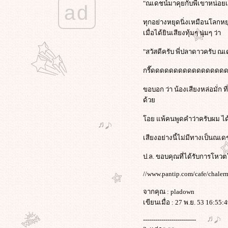
"ณเดชน์มาคุยกับพี่เขาหน่อยเ
ad
ทุกอย่างหยุดนิ่งเหมือนโลกห
เมื่อได้ยินเสียงทุ้มๆ นุ่มๆ ว่า
"สวัสดีครับ พี่ปลาดาวครับ ณ
กรี๊ดดดดดดดดดดดดดดดด
ขอบอก ว่า น้องเสียงหล่อมั่ก ท
ด้ว
อย แพ้คนพูดคำว่าครับผม 
เสียงอย่างนี้ไม่มีทางเป็นณเด
ป.ล. ขอบคุณที่ได้รับการโหวตใ
//www.pantip.com/cafe/chale
จากคุณ : pladown
เขียนเมื่อ : 27 พ.ย. 53 16:55:
--------------------------