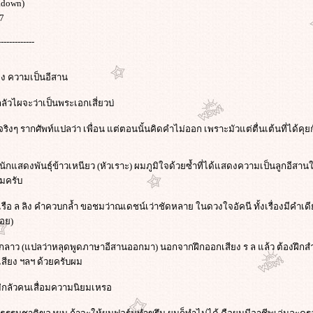
adown)
57
-------------
รื่อง ความเป็นอีสาน
่กลัวไผจะว่าเป็นพระเอกเสี่ยวบ่
่ะ จริงๆ รากศัพท์แปลว่า เพื่อน แต่ตอนนั้นคิดคำไม่ออก เพราะมัวแต่ตื่นเต้นที่ได้คุย
็นนักแสดงพันธุ์ข้าวเหนียว (หัวเราะ) ผมภูมิใจด้วยซ้ำที่ได้แสดงความเป็นลูกอีสานใ
มครับ
 เรือ ล ลิง คำควบกล้ำ ขอชมว่าณเดชน์เว่าชัดหลาย ในดวงใจอัคนี ทั้งเรื่องมีคำเดีย
้อย)
นจะตกลาว (แปลว่าหลุดพูดภาษาอีสานออกมา) นอกจากฝึกออกเสียง ร ล แล้ว ต้องฝ
เสียง ฯลฯ ด้วยครับผม
 ไม่กลัวคนเสื่อมความนิยมเหรอ