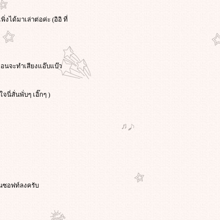
ด้มาเล่าต่อค่ะ (อิอิ ที่
 ก่อนจะทำเสียงแอ๊บแบ๊ว
่สั่นพั่บๆ เอิ๊กๆ )
มันซอฟท์ลงครับ