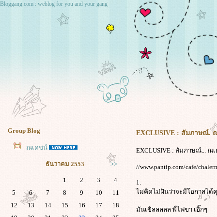
Bloggang.com : weblog for you and your gang
Group Blog
EXCLUSIVE : สัมภาษณ์. ณ
ณเดชน์
EXCLUSIVE : สัมภาษณ์... ณเ
ธันวาคม 2553
>>
//www.pantip.com/cafe/chale
1
2
3
4
1.
ไม่คิดไม่ฝันว่าจะมีโอกาสได้ค
5
6
7
8
9
10
11
12
13
14
15
16
17
18
มันเขิลลลลล พี่ไฟขา เอิ๊กๆ