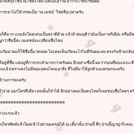
านามสกุล เช่น ณ เชียงใหม่ แต่แม่เอา ณ มาวางไว้หน้าชื่อผม
การเขาไม่ให้วรรคเป็น "ณ เดชน์" ใช่หรือเปล่าครับ
ดีมาก แถมยังโดดเด่นเป็นสง่าดีด้วย แล้วถ้าสมมุติว่ามันเป็นกาลกิณีล่ะ หรือมีคนม
ญกว่าชื่อนี้ล่ะ ณเดชน์จะเปลี่ยนชื่อไหม
ผมเกิดมาผมก็ใช้ชื่อนี้มาตลอด ไม่เคยเห็นเกิดอะไรไม่ดีกับผมเลย ตรงกันข้ามกลับมี
ยู่ที่ชื่อ แต่อยู่ที่การกระทำมากกว่าครับผม อีกอย่างชื่อนี้ ผมว่าก่อนที่พ่อแม่จะเล
ับผมแล้วเพราะคงไม่มีพ่อแม่คนไหนเอาสิ่ง ที่ไม่ดีมาให้ลูกตัวเองหรอกนะครับ
เข้าวงการล่ะครับ
ี้จำง่าย บอกใครทีเดียว คนนั้นก็จำได้ อีกอย่างผมเป็นคนไทยก็เลยชอบชื่อไทยๆ ค
ดดดดดดดดดดดดดดดดดดดดดดดดดด
างแรงแล้ว
ปโทรศัพท์แล้วโผล่เข้าไปหาณเดขน์ได้ ณ เดี๋ยวนั้น ป่านนี้ หึๆ ป่านนี้ญาญ่าก็เหอะ เ