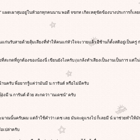
" แผดเผาสุมอยู่ในหัวอกทุกคนนาน พอดี จขกท เกิดเหตุขัดข้องบางประการก็เลยเพิ่งไ
นรับสายด้วยสุ้มเสียงที่ทำให้คนแก่หัวใจจะวายแล้ว อิช้านก็ตั้งสติอยู่เป็นครู่
ที่สะกดที่ถูกต้องของน้องนี่ เขียนยังไงครับ (แกล้งทำเสียงเป็นงานเป็นการ แต่ในใจนี
านครับ พี่อยากรู้แค่ว่ามันมี น การันต์ หรือไม่มีครับ
้องมี น การันต์ ด้วย สะกดว่า "ณเดชน์" ครับ
ไ ประมาณนั้นครับผม แต่ถ้าใช้คำว่า เดช เลย มันจะดูแรงไป ก็เลยมี น์ มาช่วยทำให้
รือเปล่าครับ