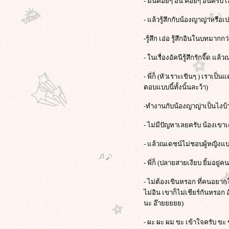
- มันค่อยๆ อิน ค่อยๆ อินครับ 
- แล้วรู้สึกกับน้องญาญ่าหรือเป
-รู้สึก เอ่อ รู้สึกอินในบทมากก
- ในเรื่องอัคนีรู้สึกรักจี๊ด แล
- พี่ก็ (หัวเราะเขินๆ ) เราเ
ตอบแบบนี้ทั้งนั้นละว้า)
-ทำงานกับน้องญาญ่าเป็นไงบ้าง 
- ไม่มีปัญหาเลยครับ น้องเขาเต็
- แล้วณเดชน์ไม่ชอบผู้หญิงแบ
- พี่ก็ (ปลายสายเงียบ ยิ้มอยู่คนเ
- ไม่ต้องเขินหรอก ที่คนอยา
ไม่อิน เขาก็ไม่เชียร์กันหรอก
นะ อ๊ายยยยย)
- ผะ ผะ ผม ขะ เข้าใจครับ ขะ