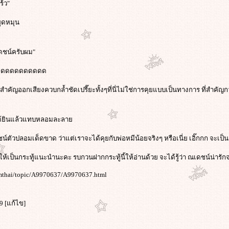
ร้ว"
ยุดหมุน
เดชน์ครับผม"
ดดดดดดดดดดด
ี่สำคัญออกเสียงควบกล้ำชัดเปรี๊ยะทั้งๆที่นี่ไม่ใช่การคุยแบบเป็นทางการ ที่สำคัญก
ได้ยินแล้วแทบหลอมละลา
ชน์ตัวปลอมเด็ดขาด ว่าแต่เราจะได้คุยกับพ่อหมีน้อยจริงๆ หรือเนี่ย เอิ๊กกก จะเป็
ห้เป็นกระทู้แนะนำนะคะ รบกวนฝากกระทู้นี้ให้อ่านด้วย จะได้รู้ว่า ณเดชน์น่ารักจ
rmthai/topic/A9970637/A9970637.html
49 [แก้ไข]