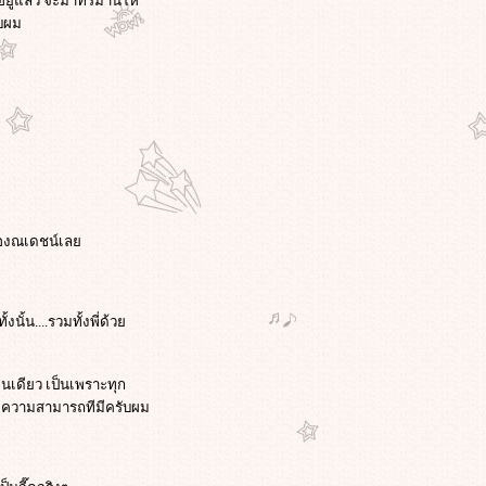
อยู่แล้ว จะมาทรมานให้
ับผม
่อของณเดชน์เล
ั้น....รวมทั้งพี่ด้ว
นเดียว เป็นเพราะทุก
สุดความสามารถทีมีครับผม