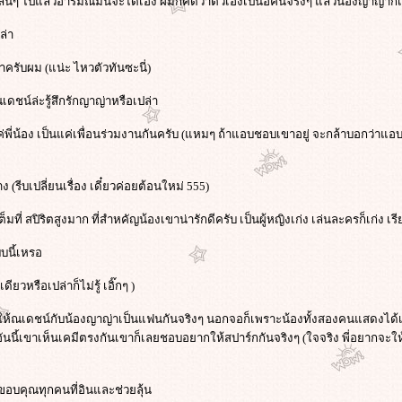
เล่นๆ ไปแล้วอารมณ์มันจะได้เอง ผมก็คิดว่าตัวเองเป็นอัคนีจริงๆ แล้วน้องญาญ่าก็เป
ล่า
ว่าครับผม (แน่ะ ไหวตัวทันซะนี่)
้วณเดชน์ล่ะรู้สึกรักญาญ่าหรือเปล่า
ป็นแค่พี่น้อง เป็นแค่เพื่อนร่วมงานกันครับ (แหมๆ ถ้าแอบชอบเขาอยู่ จะกล้าบอกว่า
(รีบเปลี่ยนเรื่อง เดี๋ยวค่อยต้อนใหม่ 555)
มที่ สปิริตสูงมาก ที่สำหคัญน้องเขาน่ารักดีครับ เป็นผู้หญิงเก่ง เล่นละครก็เก่ง เรี
บนี้เหรอ
ดียวหรือเปล่าก็ไม่รู้ เอิ๊กๆ )
กให้ณเดชน์กับน้องญาญ่าเป็นแฟนกันจริงๆ นอกจอก็เพราะน้องทั้งสองคนแสดงได้
 อันนี้เขาเห็นเคมีตรงกันเขาก็เลยชอบอยากให้สปาร์กกันจริงๆ (ใจจริง พี่อยากจะให
 ขอบคุณทุกคนที่อินและช่วยลุ้น