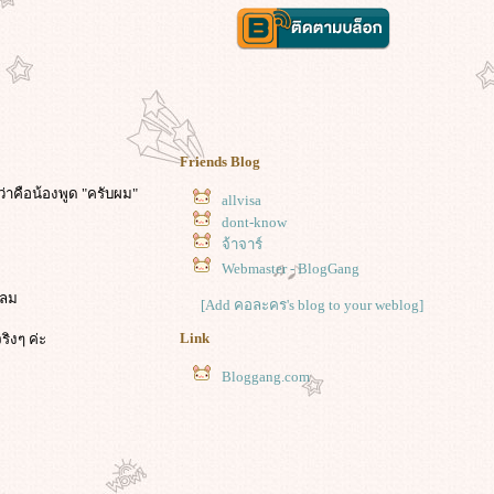
Friends Blog
ว่าคือน้องพูด "ครับผม"
allvisa
dont-know
จ้าจาร์
Webmaster - BlogGang
นลม
[Add คอละคร's blog to your weblog]
Link
ริงๆ ค่ะ
Bloggang.com