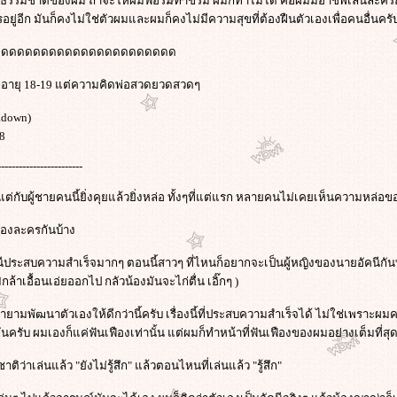
เป็นธรรมชาติของผม ถ้าจะให้ผมฟอร์มทำขรึม ผมก็ทำไม่ได้ คือผมมีอาชีพเล่นละคร
ยู่อีก มันก็คงไม่ใช่ตัวผมและผมก็คงไม่มีความสุขที่ต้องฝืนตัวเองเพื่อคนอื่นคร
ดดดดดดดดดดดดดดดดดดดดดดดด
่ออายุ 18-19 แต่ความคิดพ่อสวดยวดสวดๆ
adown)
08
------------------------
แต่กับผู้ชายคนนี้ยิ่งคุยแล้วยิ่งหล่อ ทั้งๆที่แต่แรก หลายคนไม่เคยเห็นความหล
ื่องละครกันบ้าง
นีประสบความสำเร็จมากๆ ตอนนี้สาวๆ ที่ไหนก็อยากจะเป็นผู้หญิงของนายอัคนีกันทั้งน
ล้าเอื้อนเอ่ยออกไป กลัวน้องมันจะไก่ตื่น เอิ๊กๆ )
พัฒนาตัวเองให้ดีกว่านี้ครับ เรื่องนี้ที่ประสบความสำเร็จได้ ไม่ใช่เพราะผมค
ครับ ผมเองก็แค่ฟันเฟืองเท่านั้น แต่ผมก็ทำหน้าที่ฟันเฟืองของผมอย่างเต็มที่
าติว่าเล่นแล้ว "ยังไม่รู้สึก" แล้วตอนไหนที่เล่นแล้ว "รู้สึก"