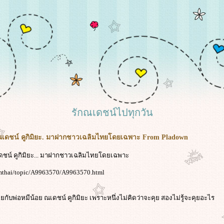
รักณเดชน์ไปทุกวัน
เดชน์ คูกิมิยะ. มาฝากชาวเฉลิมไทยโดยเฉพาะ From Pladown
ดชน์ คูกิมิยะ... มาฝากชาวเฉลิมไทยโดยเฉพาะ
rmthai/topic/A9963570/A9963570.html
ุยกับพ่อหมีน้อย ณเดชน์ คูกิมิยะ เพราะหนึ่งไม่คิดว่าจะคุย สองไม่รู้จะคุยอะไร