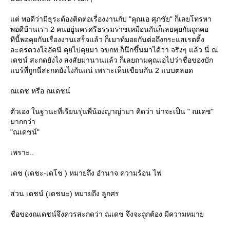
ต่ พอดีว่ามีธุระต้องติดต่อเรื่องงานกับ "คุณเอ ศุภชัย" ก็เลยโทรหา
พอดีบ้านเรา 2 คนอยู่นครศรีธรรมราชเหมือนกันก็เลยคุยกันถูกคอ
ทีนี้พอคุยกันเรื่องงานเสร็จแล้ว ก็เมาท์มอยกันต่อถึงกระแสเรตติ้ง
ละครดวงใจอัคนี คุยไปคุยมา จขกท.ก็นึกขึ้นมาได้ว่า จริงๆ แล้ว นี่ ณ
เดชน์ สะกดยังไง สงสัยมานานแล้ว ก็เลยถามคุณเอไปว่าชื่อของบัก
บร์ที่ถูกนี่สะกดยังไงกันแน่ เพราะเห็นเขียนกัน 2 แบบตลอด
ณเดช หรือ ณเดชน์
ตัวเอง ในฐานะที่เรียนรุ่นพี่น้องญาญ่ามา คิดว่า น่าจะเป็น " ณเดช"
มากกว่า
"ณเดชน์"
เพราะ..
เดช (เดชะ-เดโช ) หมายถึง อำนาจ ความร้อน ไฟ
ส่วน เดชน์ (เดชนะ) หมายถึง ลูกศร
ชื่อของณเดชน์จึงควรสะกดว่า ณเดช จึงจะถูกต้อง มีความหมา