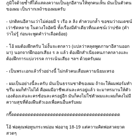
ภูมิใจด้วยซ้ำที่ได้แสดงความเป็นลูกอีสานให้ทุกคนเห็น มันเป็นตัวตน
ของผม เป็นรากเหง้าของผมครับ
- ปกติคนอีสานเว่าไม่ค่อยมี ร เรือ ล ลิง คำควบกล้ำ ขอชมว่าณเดชน์
เว่าชัดหลาย ในดวงใจอัคนี ทั้งเรื่องมีคำเดียวที่ณเดชน์เว่าบ่ชัด (คำ
ว่าไม่รู้ ก่อนจะพูดคำว่าเลือดย้อย)
- โอ้ ผมต้องฝีกครับ ไม่งั้นจะตกลาว (แปลว่าหลุดพูดภาษาอีสานออก
มา) นอกจากฝึกออกเสียง ร ล แล้ว ต้องฝึกสำเนียงคนภาคกลางและ
ต้องฝึกการแบ่งวรรค การเน้นเสียง ฯลฯ ด้วยครับผม
- เป็นพระเอกแล้วรั่วอย่างนี้ ไม่กลัวคนเสื่อมความนิยมเหรอ
- ผมเป็นอย่างนี้ละครับ มันเป็นธรรมชาติของผม ถ้าจะให้ผมฟอร์มทำ
ขรึม ผมก็ทำไม่ได้ คือผมมีอาชีพเล่นละครอยู่แล้ว จะมาทรมานให้ตัว
เองต้องเล่นละครซ้อนละครอยู่อีก มันก็คงไม่ใช่ตัวผมและผมก็คงไม่มี
ความสุขที่ต้องฝืนตัวเองเพื่อคนอื่นครับผม
กรี๊ดดดดดดดดดดดดดดดดดดดดดดดดดดดดดดดดดดดดดดด
อ้ พ่อคุณพ่อทูนกระหม่อม พ่ออายุ 18-19 แต่ความคิดพ่อสวดยวด
สวดๆ