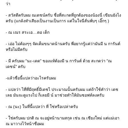
ว่า
- สวัสดีครับผม ณเดชน์ครับ ชื่อที่สะกดที่ถูกต้องของน้องนี่ เขียนยังไง
ครับ (แกล้งทำเสียงเป็นงานเป็นการ แต่ในใจนี่สั่นพั่บๆ เอิ๊กๆ )
- ณ เณร สระเอ....ดอ เด็ก
- เอ่อ ไม่ต้องๆๆ จัดเต็มขนาดน้านครับ พี่อยากรู้แค่ว่ามันมี น การันต์
หรือไม่มีครับ
- มี ครับผม "นะ-เดด" ของแท้ต้องมี น การันต์ ด้วย สะกดว่า "ณ
เดชน์" ครับ
-แล้วชื่อนี้แปลว่าอะไรครับผม
- แปลว่า ไที่ที่มีฤทธิ์มีเดชไ ประมาณนั้นครับผม แต่ถ้าใช้คำว่า เดช
เลย มันจะดูแรงไป ก็เลยมี น์ มาช่วยทำให้มันซอฟท์ลงครับ
- ณ (นะ) ในที่นี้แปลว่า ที่ ใช่หรือเปล่าครับ
- ใช่ครับผม ปกติ ณ จะอยู่หน้านามสกุล เช่น ณ เชียงใหม่ แต่แม่เอา
ณ มาวางไว้หน้าชื่อผม