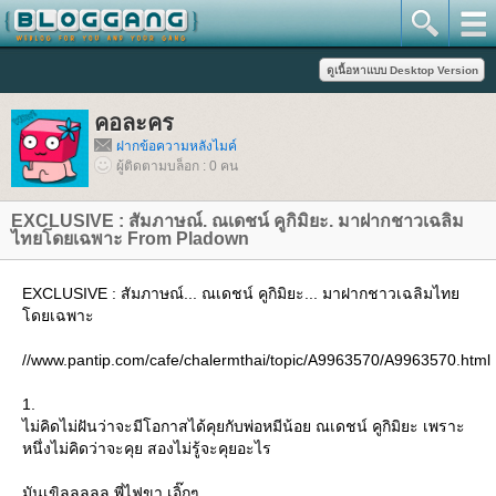
คอละคร
ฝากข้อความหลังไมค์
ผู้ติดตามบล็อก : 0 คน
EXCLUSIVE : สัมภาษณ์. ณเดชน์ คูกิมิยะ. มาฝากชาวเฉลิม
ไทยโดยเฉพาะ From Pladown
EXCLUSIVE : สัมภาษณ์... ณเดชน์ คูกิมิยะ... มาฝากชาวเฉลิมไท
ดยเฉพาะ
//www.pantip.com/cafe/chalermthai/topic/A9963570/A9963570.html
1.
ไม่คิดไม่ฝันว่าจะมีโอกาสได้คุยกับพ่อหมีน้อย ณเดชน์ คูกิมิยะ เพราะ
หนึ่งไม่คิดว่าจะคุย สองไม่รู้จะคุยอะไร
มันเขิลลลลล พี่ไฟขา เอิ๊กๆ