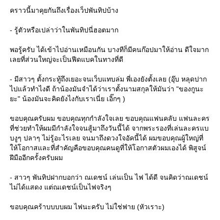
คราวนี้มาคุยกันถึงเรื่องเว็ปพันทิปบ้าง
- รู้ตัวหรือเปล่าว่าในพันทิปนี่ฮอตมาก
พอรู้ครับ ได้เข้าไปอ่านเหมือนกัน บางทีก็มีคนก๊อปมาให้อ่าน ดีใจมาก
เลยที่ส่วนใหญ่จะเป็นฟีดแบคในทางที่ดี
- มีสาวๆ ตั้งกระทู้ถึงเยอะจนเว็บแทบล่ม พี่เองยังตั้งเลย (อุ๊บ หลุดปาก
ไปแล้วทำไงดี ถ้าน้องมันจำได้ว่าเราตั้งนามสกุลให้มันว่า "ของกูนะ
ะ" น้องมันจะคิดยังไงกับเราเนี่ย เอิ๊กๆ )
ขอบคุณครับผม ขอบคุณทุกกำลังใจเลย ขอบคุณแฟนคลับ แฟนละคร
ที่ช่วยทำให้ผมมีกำลังใจจนสู้มาถึงวันนี้ได้ จากพระรองที่เล่นละครแบ
บงูๆ ปลาๆ ไม่รู้อะไรเลย จนมาถึงดวงใจอัคนี้ได้ ผมขอบคุณผู้ใหญ่ที่
ห้โอกาสและที่สำคัญคือขอบคุณคนดูที่ให้โอกาสตัวผมเองได้ พิสูจน์
ฝีมืออีกครั้งครับผม
- สาวๆ พันทิปฝากบอกว่า ณเดชน์ เล่นเป็น ไฟ ได้ดี จนคิดว่าณเดชน์
ไม่ได้แสดง แต่ณเดชน์เป็นไฟจริงๆ
ขอบคุณคร้าบบบบผม ไฟนะครับ ไม่ใช่ฟาย (หัวเราะ)