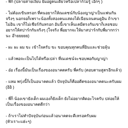
- พี่ก็ (ปลายสายเงียบ ยิ้มอยู่คนเดียวหรือเปล่าก็ไม่รู้ เอิ๊กๆ )
- ไม่ต้องเขินหรอก ที่คนอยากให้ณเดชน์กับน้องญาญ่าเป็นแฟนกัน
จริงๆ นอกจอก็เพราะน้องทั้งสองคนแสดงได้เนียนจนคนดูอิน ถ้าเขา
ไม่อิน เขาก็ไม่เชียร์กันหรอก อันนี้เขาเห็นเคมีตรงกันเขาก็เลยชอบ
อยากให้สปาร์กกันจริงๆ (ใจจริง พี่อยากจะให้มาสปาร์กกับพี่มากกว่า
นะ อ๊ายยยยย)
- ผะ ผะ ผม ขะ เข้าใจครับ ขะ ขอบคุณทุกคนที่อินและช่วยลุ้น
- แล้วพอจะเป็นไปได้หรือเปล่า ที่ณเดชน์จะชอบพอกับญาญ่า
- อ๋อ เรื่องนี้มันเป็นเรื่องของอนาคตครับ พี่ครับ (ตอบตามสูตรอีกแล้ว)
- แหม พรุ่งนี้ก็เป็นอนาคตแล้ว ปัจจุบันก็คืออดีตของอนาคตนะครับผม
(อิอิ )
- พี่ก็ น้องเขายังเด็ก ผมเองก็ยังเด็ก ยังไม่อยากคิดอะไรครับ ปล่อยให้
เป็นเรื่องของอนาคตดีกว่า
- ถ้าเราไม่ทำปัจจุบันก่อนแล้วอนาคตจะดีเหรอครับผม
(หัวเราะแฮ่ะๆ)