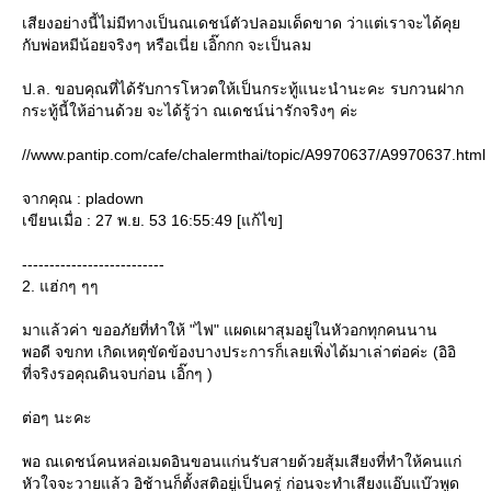
เสียงอย่างนี้ไม่มีทางเป็นณเดชน์ตัวปลอมเด็ดขาด ว่าแต่เราจะได้คุ
กับพ่อหมีน้อยจริงๆ หรือเนี่ย เอิ๊กกก จะเป็นลม
ป.ล. ขอบคุณที่ได้รับการโหวตให้เป็นกระทู้แนะนำนะคะ รบกวนฝาก
กระทู้นี้ให้อ่านด้วย จะได้รู้ว่า ณเดชน์น่ารักจริงๆ ค่ะ
//www.pantip.com/cafe/chalermthai/topic/A9970637/A9970637.html
จากคุณ : pladown
เขียนเมื่อ : 27 พ.ย. 53 16:55:49 [แก้ไข]
--------------------------
2. แฮ่กๆ ๆๆ
มาแล้วค่า ขออภัยที่ทำให้ "ไฟ" แผดเผาสุมอยู่ในหัวอกทุกคนนาน
พอดี จขกท เกิดเหตุขัดข้องบางประการก็เลยเพิ่งได้มาเล่าต่อค่ะ (อิอิ
ที่จริงรอคุณดินจบก่อน เอิ๊กๆ )
ต่อๆ นะคะ
พอ ณเดชน์คนหล่อเมดอินขอนแก่นรับสายด้วยสุ้มเสียงที่ทำให้คนแก่
หัวใจจะวายแล้ว อิช้านก็ตั้งสติอยู่เป็นครู่ ก่อนจะทำเสียงแอ๊บแบ๊วพูด