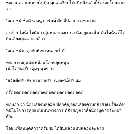
พอถามความหมายไปปุ๊บ คุณเอเงียบไปแป๊บนึงแล้วก็ร้องตะโกนถาม
ว่า
"ณเดชน์ ชื่อมี น.หนู การันต์ มั้ย พี่ปลาดาวเขาถาม"
อะจ๊าก ไม่นึกไม่ฝันว่าสุดหล่อของเราจะนั่งอยู่แถวนั้น ทันใดนั้น ก็ได้
ินเสียงคุณเอบอกอีกว่า
"ณเดชน์มาคุยกับพี่เขาหน่อยเร้ว"
ทุกอย่างหยุดนิ่งเหมือนโลกหยุดหมุน
เมื่อได้ยินเสียงทุ้มๆ นุ่มๆ ว่า
"สวัสดีครับ พี่ปลาดาวครับ ณเดชน์ครับผม"
กรี๊ดดดดดดดดดดดดดดดดดดดดดดดดดดด
ขอบอก ว่า น้องเสียงหล่อมั่ก ที่สำคัญออกเสียงควบกล้ำชัดเปรี๊ยะทั้งๆ
ที่นี่ไม่ใช่การคุยแบบเป็นทางการ ที่สำคัญกว่าคือน้องพูด "ครับผม"
ด้ว
อย แพ้คนพูดคำว่าครับผม ได้ยินแล้วแทบหลอมละลา