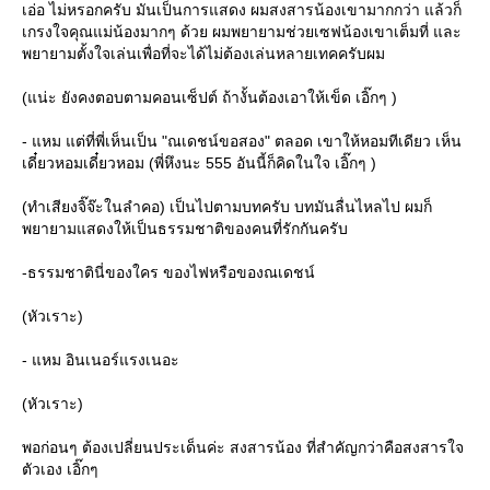
เอ่อ ไม่หรอกครับ มันเป็นการแสดง ผมสงสารน้องเขามากกว่า แล้วก็
เกรงใจคุณแม่น้องมากๆ ด้วย ผมพยายามช่วยเซฟน้องเขาเต็มที่ และ
พยายามตั้งใจเล่นเพื่อที่จะได้ไม่ต้องเล่นหลายเทคครับผม
(แน่ะ ยังคงตอบตามคอนเซ็ปต์ ถ้างั้นต้องเอาให้เข็ด เอิ๊กๆ )
- แหม แต่ที่พี่เห็นเป็น "ณเดชน์ขอสอง" ตลอด เขาให้หอมทีเดียว เห็น
เดี๋ยวหอมเดี๋ยวหอม (พี่หึงนะ 555 อันนี้ก็คิดในใจ เอิ๊กๆ )
(ทำเสียงจิ๊จ๊ะในลำคอ) เป็นไปตามบทครับ บทมันลื่นไหลไป ผมก็
พยายามแสดงให้เป็นธรรมชาติของคนที่รักกันครับ
-ธรรมชาตินี่ของใคร ของไฟหรือของณเดชน์
(หัวเราะ)
- แหม อินเนอร์แรงเนอะ
(หัวเราะ)
พอก่อนๆ ต้องเปลี่ยนประเด็นค่ะ สงสารน้อง ที่สำคัญกว่าคือสงสารใจ
ตัวเอง เอิ๊กๆ