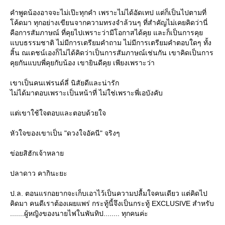
คำพูดน้องอาจจะไม่เป๊ะทุกคำ เพราะไม่ได้อัดเทป แต่ก็เป็นไปตามที่
ค้ดมา ทุกอย่างเขียนจากความทรงจำล้วนๆ ที่สำคัญไม่เคยคิดว่านี่
คือการสัมภาษณ์ ที่คุยไปเพราะว่ามีโอกาสได้คุย และก็เป็นการคุ
บบธรรมชาติ ไม่มีการเตรียมคำถาม ไม่มีการเตรียมคำตอบใดๆ ทั้ง
สิ้น ณเดชน์เองก็ไม่ได้คิดว่าเป็นการสัมภาษณ์เช่นกัน เขาคิดเป็นการ
คุยกันแบบพี่คุยกับน้อง เขายินดีคุย เพียงเพราะว่า
เขาเป็นคนเฟรนด์ลี่ นิสัยดีและน่ารัก
ไม่ได้มาตอบเพราะเป็นหน้าที่ ไม่ใช่เพราะพี่เอบังคับ
ต่เขาใช้ใจตอบและตอบด้วยใจ
หัวใจของเขาเป็น "ดวงใจอัคนี" จริงๆ
ข่อยสิฮักเจ้าหลา
ปลาดาว คากินะยะ
ป.ล. ตอนแรกอยากจะเก็บเอาไว้เป็นความปลื้มใจคนเดียว แต่คิดไป
คิดมา คนดีเราต้องเผยแพร่ กระทู้นี้จึงเป็นกระทู้ EXCLUSIVE สำหรับ
.......ผู้หญิงของนายไฟในพันทิป........ ทุกคนค่ะ