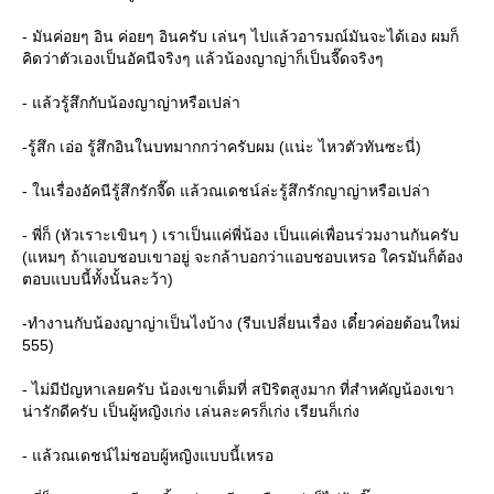
- มันค่อยๆ อิน ค่อยๆ อินครับ เล่นๆ ไปแล้วอารมณ์มันจะได้เอง ผมก็
คิดว่าตัวเองเป็นอัคนีจริงๆ แล้วน้องญาญ่าก็เป็นจี๊ดจริงๆ
- แล้วรู้สึกกับน้องญาญ่าหรือเปล่า
-รู้สึก เอ่อ รู้สึกอินในบทมากกว่าครับผม (แน่ะ ไหวตัวทันซะนี่)
- ในเรื่องอัคนีรู้สึกรักจี๊ด แล้วณเดชน์ล่ะรู้สึกรักญาญ่าหรือเปล่า
- พี่ก็ (หัวเราะเขินๆ ) เราเป็นแค่พี่น้อง เป็นแค่เพื่อนร่วมงานกันครับ
(แหมๆ ถ้าแอบชอบเขาอยู่ จะกล้าบอกว่าแอบชอบเหรอ ใครมันก็ต้อง
ตอบแบบนี้ทั้งนั้นละว้า)
-ทำงานกับน้องญาญ่าเป็นไงบ้าง (รีบเปลี่ยนเรื่อง เดี๋ยวค่อยต้อนใหม่
555)
- ไม่มีปัญหาเลยครับ น้องเขาเต็มที่ สปิริตสูงมาก ที่สำหคัญน้องเขา
น่ารักดีครับ เป็นผู้หญิงเก่ง เล่นละครก็เก่ง เรียนก็เก่ง
- แล้วณเดชน์ไม่ชอบผู้หญิงแบบนี้เหรอ