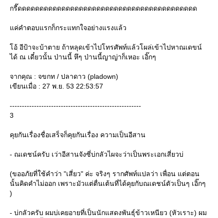
กรี๊ดดดดดดดดดดดดดดดดดดดดดดดดดดดดดดดดดดดดดดดดด
ค่คำตอบแรกก็กระแทกใจอย่างแรงแล้ว
อ้ อีป้าจะบ้าตาย ถ้าหลุดเข้าไปโทรศัพท์แล้วโผล่เข้าไปหาณเดขน์
ได้ ณ เดี๋ยวนั้น ป่านนี้ หึๆ ป่านนี้ญาญ่าก็เหอะ เอิ๊กๆ
จากคุณ : จขกท / ปลาดาว (pladown)
เขียนเมื่อ : 27 พ.ย. 53 22:53:57
------------------------------------------------------
3
คุยกันเรื่องชื่อเสร็จก็คุยกันเรื่อง ความเป็นอีสาน
- ณเดชน์ครับ เว่าอีสานจังซี่บ่กลัวไผจะว่าเป็นพระเอกเสี่ยวบ่
(ขออภัยที่ใช้คำว่า "เสี่ยว" ค่ะ จริงๆ รากศัพท์แปลว่า เพื่อน แต่ตอน
นั้นคิดคำไม่ออก เพราะมัวแต่ตื่นเต้นที่ได้คุยกับณเดชน์ตัวเป็นๆ เอิ๊กๆ
)
- บ่กลัวครับ ผมบ่เคยอายที่เป็นนักแสดงพันธุ์ข้าวเหนียว (หัวเราะ) ผม