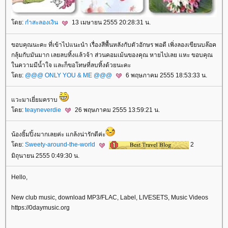
ดย:
ก๋าสะลองเงิน
13 เมษายน 2555 20:28:31 น.
ขอบคุณนะคะ ที่เข้าไปแนะนำ เรื่องสีพื้นหลังกับตัวอักษร พอดี เพิ่งลองเขียนบล๊อค
กลุ้มกับมันมาก เลยลบทิ้งแล้วจ้า ส่วนคอมเม้นของคุณ หายไปเลย แหะ ขอบคุณ
นความมีน้ำใจ และก็ขอโทษที่ลบทิ้งด้วยนะคะ
ดย:
@@@ ONLY YOU & ME @@@
6 พฤษภาคม 2555 18:53:33 น.
วะมาเยี่ยมคราบ
ดย:
teayneverdie
26 พฤษภาคม 2555 13:59:21 น.
น้องยิ้มปิ้งมากเลยค่ะ แกล้งน่ารักดีค่ะ
ดย:
Sweety-around-the-world
2
มิถุนายน 2555 0:49:30 น.
Hello,
New club music, download MP3/FLAC, Label, LIVESETS, Music Videos
https://0daymusic.org