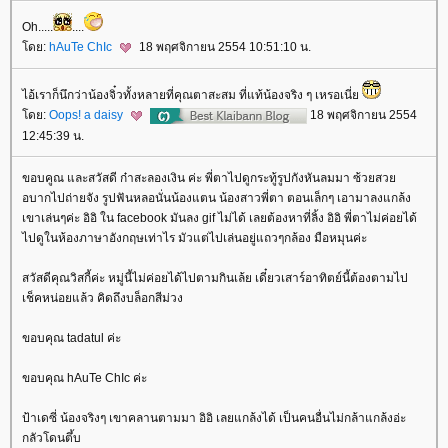
Oh.....
....
ดย:
hAuTe ChIc
18 พฤศจิกายน 2554 10:51:10 น.
ไอ้เราก็นึกว่าน้องจิ๋วทั้งหลายที่คุณตาสะสม ที่แท้น้องจริง ๆ เหรอเนี่
ดย:
Oops! a daisy
18 พฤศจิกายน 2554
12:45:39 น.
ขอบคูณ และสวัสดี ก๋าสะลองเงิน ค่ะ พี่ตาไปดูกระทู้รูปกังหันลมมา ซ้วยสว
อบากไปถ่ายจัง รูปฟันหลอนั่นน้องแตน น้องสาวพี่ตา ตอนเล็กๆ เอามาลงแกล้ง
เขาเล่นๆค่ะ อิอิ ใน facebook มันลง gif ไม่ได้ เลยต้องหาที่ลิ้ง อิอิ พี่ตาไม่ค่อยได้
ไปดูในห้องภาษาอังกฤษเท่าไร มัวแต่ไปเล่นอยู่แถวๆกล้อง มือหมุนค่ะ
สวัสดีคุณวิสกี้ค่ะ หมู่นี้ไม่ค่อยได้ไปตามกินเล้ย เดี๋ยวเสาร์อาทิตย์นี้ต้องตามไป
เช็คหน่อยแล้ว คิดถึงบล็อกสีม่วง
ขอบคุณ tadatul ค่ะ
ขอบคุณ hAuTe ChIc ค่ะ
ป้าเดซี่ น้องจริงๆ เขาคลานตามมา อิอิ เลยแกล้งได้ เป็นคนอื่นไม่กล้าแกล้งอ่ะ
กลัวโดนตึ้บ