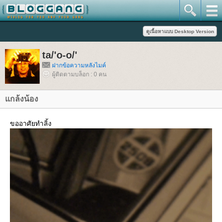
ta/'o-o/'
ฝากข้อความหลังไมค์
ผู้ติดตามบล็อก : 0 คน
กล้งน้อง
ขออาศัยทำลิ้ง