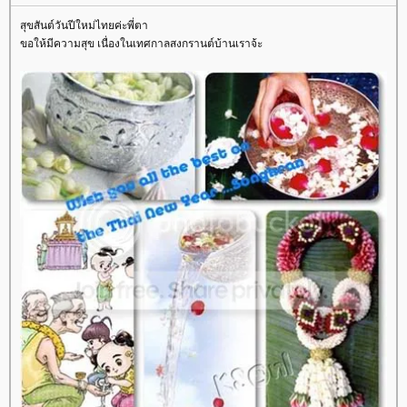
สุขสันต์วันปีใหม่ไทยค่ะพี่ตา
ขอให้มีความสุข เนื่องในเทศกาลสงกรานต์บ้านเราจ้ะ