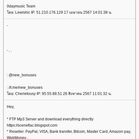
0daymusic Team
ดย: Lewishic IP: 51.210.176.129 17 เมษายน 2567 14:01:38 น.
-
- , .
: @new_bonuses
: //t.me/new_bonuses
ดย: Cherietousy IP: 95.55.88.51 26 สิงหาคม 2567 11:01:32 น.
Hey,
* FTP Mp3 Server and download everything directly
https://sceneflac.blogspot.com
* Reseller: PayPal, VISA, Bank transfer, Bitcoin, Master Card, Amazon pay,
WebMoney...