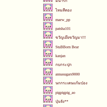
มี่น่ารัก
ไหมสีตอง
maew_pp
patsha101
ขวัญเอ๊ยขวัญมา!!!
StuBBorn Bear
kanjan
กบกระปุก
annasugars9000
นกกระเตนแก้มป่อง
pigpigpig_ao
ปุ่นจัง**