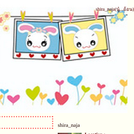
shira_naja(นู๋...อ้อน)
shira_naja