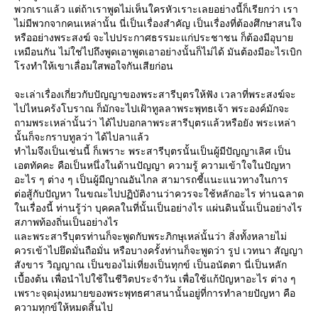
พวกเราแล้ว แต่ถ้าเราพูดไม่เห็นใครหัวเราะเลยอย่างนี้ก็เรียกว่า เรา
ไม่มีพวกจากคนเหล่านั้น นี่เป็นเรื่องสำคัญ เป็นเรื่องที่ต้องศึกษาสนใจ
หรืออย่างพระสงฆ์ จะไปประกาศธรรมะแก่ประชาชน ก็ต้องมีอุบา
เหมือนกัน ไม่ใช่ไปถึงพูดเอาพูดเอาอย่างนั้นก็ไม่ได้ มันต้องมีอะไรเบิก
รงทำให้เขาเลื่อมใสพอใจกันเสียก่อน
จะเล่าเรื่องเกี่ยวกับปัญญาของพระสารีบุตรให้ฟัง เวลาที่พระสงฆ์จะ
ไปไหนคร้งโบราณ ก็มักจะไปเฝ้าทูลลาพระพุทธเจ้า พระองค์มักจะ
ถามพระเหล่านั้นว่า ได้ไปบอกลาพระสารีบุตรแล้วหรือยัง พระเหล่า
นั้นก็จะกราบทูลว่า ได้ไปลาแล้ว
ทำไมจึงเป็นเช่นนี้ ก็เพราะ พระสารีบุตรนั้นเป็นผู้มีปัญญาเลิศ เป็น
เอตทัคคะ คือเป็นหนึ่งในด้านปัญญา ความรู้ ความเข้าใจในปัญหา
อะไร ๆ ต่าง ๆ เป็นผู้มีญาณอันไกล สามารถชี้แนะแนวทางในการ
ต่อสู้กับปัญหา ในขณะไปปฏิบัติงานว่าควรจะใช้หลักอะไร ท่านฉลาด
นเรื่องนี้ ท่านรู้ว่า บุคคลในที่นั้นเป็นอย่างไร แผ่นดินนั้นเป็นอย่างไร
สภาพท้องถิ่นเป็นอย่างไร
ละพระสารีบุตรท่านก็จะพูดกับพระภิกษุเหล่นั้นว่า สิ่งทั้งหลายไม่
ควรเข้าไปยึดมั่นถือมั่น หรือบางครั้งท่านก็จะพูดว่า รูป เวทนา สัญญา
สังขาร วิญญาณ เป็นของไม่เที่ยงเป็นทุกข์ เป็นอนัตตา นี่เป็นหลัก
เบื้องต้น เพื่อนำไปใช้ในชีวิตประจำวัน เพื่อใช้แก้ปัญหาอะไร ต่าง ๆ
เพราะจุดมุ่งหมายของพระพุทธศาสนานั้นอยู่ที่การทำลายปัญหา คือ
ความทุกข์ให้หมดสิ้นไป