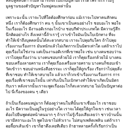
หลับหูหลับตา ก็ไม่สามารถจะไปแก้ปัญหาอะไรได้ เพราะเราไม่รู้
มูลฐานของตัวปัญหาในหมู่คนเหล่านั้น
เพราะฉะนั้น เราจะไปที่ใดต้องศึกษาก่อน แม้เราจะไปหาคนสักคน
หนึ่ง เราก็ต้องศึกษาว่า คน ๆ นั้นเขาเป็นคนอย่างไร ชอบอะไร พอใจ
นเรื่องอะไร มีงานอดิเรกอะไรบ้าง ชอบกีฬาประเภทใด มีความรู้สึก
นึกคิดอย่างไร สิ่งเหล่านี้ถ้าเรารู้ เราเข้าใจมันเป็นใบเบิกทาง ที่จะ
ทำให้เข้าถึงบุคคลนั้นได้สะดวกสบาย เราจะไปคุยกับใคร ถ้าไปคุ
เรื่องงานเรื่องการ มันหนักแล้วไม่เกิดการเป็นมิตรเท่าใด แต่ถ้าเราไป
คุยเรื่องไม่ใช่งาน แต่เป็นงานอดิเรกที่เขาพอใจ เช่น บางคนชอบว่าน
เราไปคุยเรื่องว่าน บางคนชอบกล้วยไม้ เราก็คุยเรื่องกล้วยไม้ บางคน
ชอบเครื่องลายคราม เราก็คุยเรื่องเครื่องลายคราม บางคนก็ชอบเข้า
วัดเข้าวา ชอบอ่านหนังสือธรรมะ เราก็คุยให้ถูกเรื่อง เรียกว่าไปคุยสิ่ง
ที่เขาชอบ ทำให้เขาสบายใจ แล้วเราก็วกเข้าเรื่องงานเรื่องการ การ
คุยเรื่องที่เขาชอบใจนั้น เท่ากับเป็นใบเบิกทางทำให้เขาเกิดเป็นมิตร
กับเรา หลังจากนั้นเราจะพูดเรื่องอะไรก็สะดวกสบาย ไม่เป็นปัญหาต่อ
ไป นี่เรื่องของคน ๆ เดียว
ถ้าเป็นเรื่องคนหมู่มาก ก็ต้องดูว่าคนในที่นั้นเขาเชื่ออะไร เขาชอบ
อะไร มีความเป็นอยู่ในรูปอย่างใด เราจะได้คุยให้ถูกใจเขา เช่นเวลา
ต้องไปยืนพูดต่อหน้าคนมาก ๆ ถ้าเราไม่รู้เรื่องเสียเลยว่า ชาวบ้านนั้น
เขามีสถานะอะไร พูดไปเขาไม่หัวเราะ ไม่สนุกเพลิดเพลิน แต่ถ้าเรา
คุยจี้ถูกเส้นเข้า เขาก็ฮาตึงเลยทีเดียว ถ้าฮาหลายครั้งก็เรียกว่าเป็น