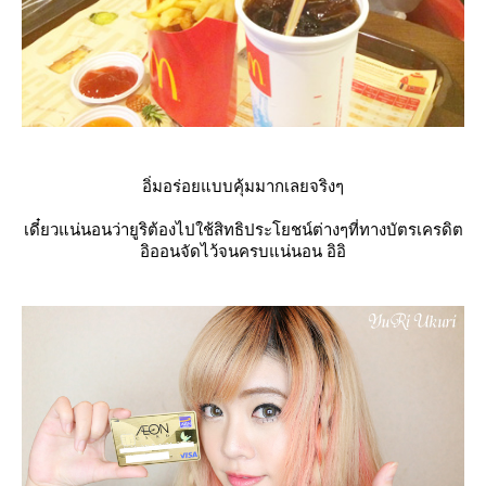
อิ่มอร่อยแบบคุ้มมากเลยจริงๆ
เดี๋ยวแน่นอนว่ายูริต้องไปใช้สิทธิประโยชน์ต่างๆที่ทางบัตรเครดิต
อิออนจัดไว้จนครบแน่นอน อิอิ