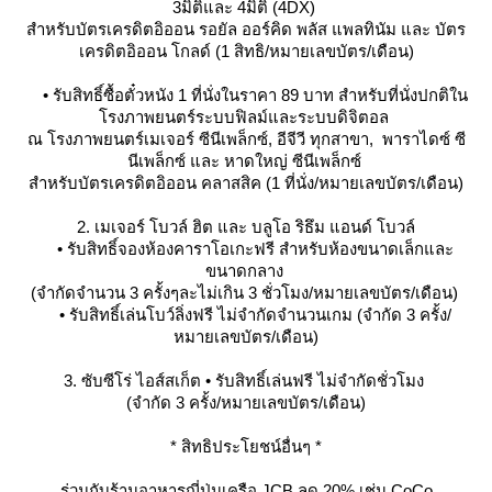
3มิติและ 4มิติ (4DX)
สำหรับบัตรเครดิตอิออน รอยัล ออร์คิด พลัส แพลทินัม และ บัตร
เครดิตอิออน โกลด์ (1 สิทธิ/หมายเลขบัตร/เดือน)
• รับสิทธิ์ซื้อตั๋วหนัง 1 ที่นั่งในราคา 89 บาท สำหรับที่นั่งปกติใน
รงภาพยนตร์ระบบฟิลม์และระบบดิจิตอล
ณ โรงภาพยนตร์เมเจอร์ ซีนีเพล็กซ์, อีจีวี ทุกสาขา, พาราไดซ์ ซี
นีเพล็กซ์ และ หาดใหญ่ ซีนีเพล็กซ์
สำหรับบัตรเครดิตอิออน คลาสสิค (1 ที่นั่ง/หมายเลขบัตร/เดือน)
2. เมเจอร์ โบวล์ ฮิต และ บลูโอ ริธึม แอนด์ โบวล์
• รับสิทธิ์จองห้องคาราโอเกะฟรี สำหรับห้องขนาดเล็กและ
ขนาดกลาง
(จำกัดจำนวน 3 ครั้งๆละไม่เกิน 3 ชั่วโมง/หมายเลขบัตร/เดือน)
• รับสิทธิ์เล่นโบว์ลิ่งฟรี ไม่จำกัดจำนวนเกม (จำกัด 3 ครั้ง/
หมายเลขบัตร/เดือน)
3. ซับซีโร่ ไอส์สเก็ต • รับสิทธิ์เล่นฟรี ไม่จำกัดชั่วโมง
(จำกัด 3 ครั้ง/หมายเลขบัตร/เดือน)
* สิทธิประโยชน์อื่นๆ *
ร่วมกับร้านอาหารญี่ปุ่นเครือ JCB ลด 20% เช่น CoCo