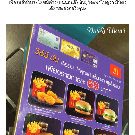
เพื่อรับสิทธิประโยชน์ต่างๆแน่นอนจ๊ะ งั้นยูริจะพาไปดูว่า มีบัตร
เดียวสะดวกจริงๆนะ