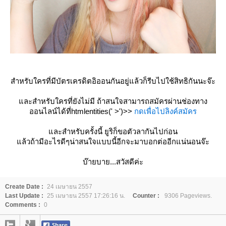
สำหรับใครที่มีบัตรเครดิตอิออนกันอยู่แล้วก็รีบไปใช้สิทธิกันนะจ๊ะ
ละสำหรับใครที่ยังไม่มี ถ้าสนใจสามารถสมัครผ่านช่องทาง
ออนไลน์ได้ที่htmlentities(' >')>>
กดเพื่อไปลิงค์สมัคร
ละสำหรับครั้งนี้ ยูริก็ขอตัวลากันไปก่อน
ล้วถ้ามีอะไรดีๆน่าสนใจแบบนี้อีกจะมาบอกต่ออีกแน่นอนจ๊ะ
บ๊ายบาย...สวัสดีค่ะ
Create Date :
24 เมษายน 2557
Last Update :
25 เมษายน 2557 17:26:16 น.
Counter :
9306 Pageviews.
Comments :
0