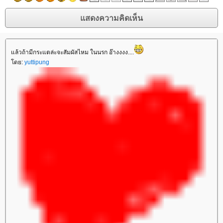
ล้วถ้ามีกระแตล่ะจะสัมผัสไหม ในนรก อ๊างงงง....
ดย:
yuttipung