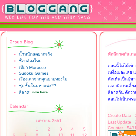
น้ำหนักลดยากจริง
หัดลีลาศกันเถ
ซื้อกล้องใหม่
ตอนนี้ไม่ได้เข
เที่ยว Morocco
เหงื่อเยอะเลย แ
Sudoku Games
เรื่องเล่าจากคุณยายทองใบ
หัดเต้นเป็นผุ้ช
ชุดชั้นในมหาแพง??
เวลามีงานเลี้ยง
ลีลาศ
ลีลาศกัน ดีกว่
สอนไม่เป็นหร
Create Date :
เมษายน 2551
Last Update :
Counter : 543
1
2
3
4
5
6
7
8
9
10
11
12