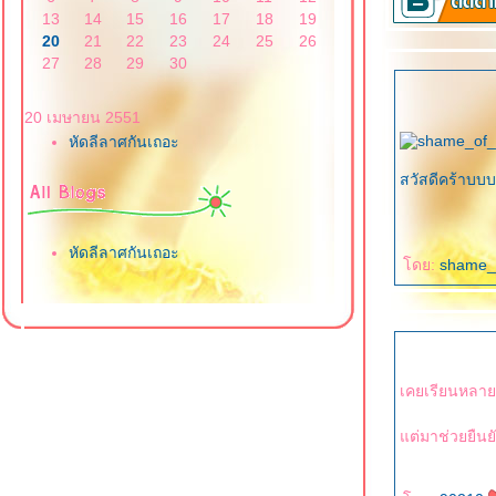
13
14
15
16
17
18
19
20
21
22
23
24
25
26
27
28
29
30
20 เมษายน 2551
หัดลีลาศกันเถอะ
สวัสดีคร้าบบบ
หัดลีลาศกันเถอะ
ดย:
shame_
เคยเรียนหลายป
ต่มาช่วยยืนยั