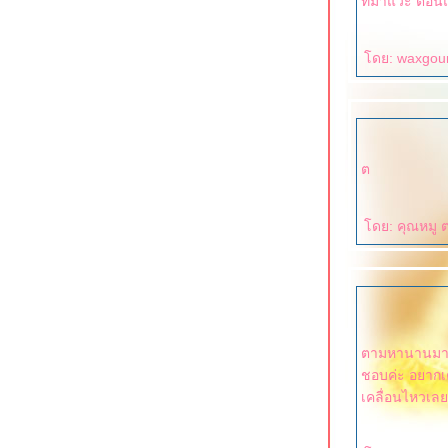
ดย: waxgour
ต
ดย: คุณหมู ต
ตามหานานมากเลยค่ะ ยังเต้นไม่เป็น อายุมา
ชอบค่ะ อยากเ
เคลื่อนไหวเลย