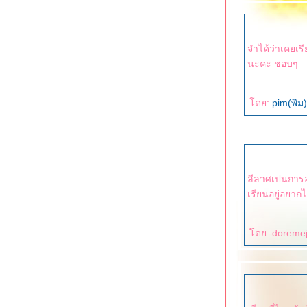
จำได้ว่าเคยเร
นะคะ ชอบๆ
ดย:
pim(พิม
ลีลาศเปนการออ
เรียนอยู่อยาก
ดย: doremeja