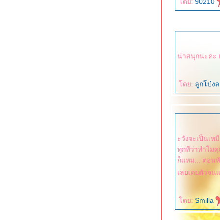
ดย:
90210
ดย:
ลูกโป่ง
ะวังจะเป็นเหม
ทุกทีว่าทำไมค
ก็แหม... ตอนหั
เลยเคยตัวจนแก
ดย:
Smilla