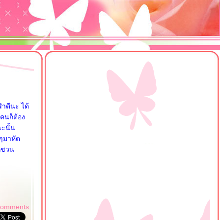
ฬาดีนะ ได้
งคนก็ต้อง
ฉะนั้น
นๆมาหัด
ักชวน
comments