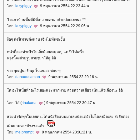
ดย:
lazypiggy
9 พฤษภาคม 2554 22:23:44 น.
วิวแถวบ้านชั้นดีมีที่เดว ละครมาถ่ายบ่อยเลยนะ ^^
ดย:
lazypiggy
9 พฤษภาคม 2554 22:29:06 น.
งือๆ นั่งรีเฟรชตั้งนาน เจิมไม่ทันซะงั้น
หน่าก็ลองทำเป๋าใบเล็กด้วยละคุณปู แต่ยังไม่เสร็จ
พรุ่งนี้จะถ่ายรูปสวยๆมาให้ดู อิอิ
ของคุณปูน่ารักทุกใบเลยอ่ะ ชอบๆๆ
ดย:
danaausaman
9 พฤษภาคม 2554 22:29:16 น.
ห อะไรเนี่ยทำอะไรเยอะแยะมากมาย สวยหวานเชียว เห็นแล้วเคืองนะ อิอิ
ดย: โอ๋ (
rinakana
) 9 พฤษภาคม 2554 22:30:47 น.
สวยน่ารักทุกใบเลยค่ะ..ได้หนังสือแบบมาเล่มนึงแต่ยังไม่ได้ลงมือเลย สงสัยต้อง
เดินตามรอยบ้างซะแล้ว...
ดย:
me prompt
9 พฤษภาคม 2554 23:01:21 น.