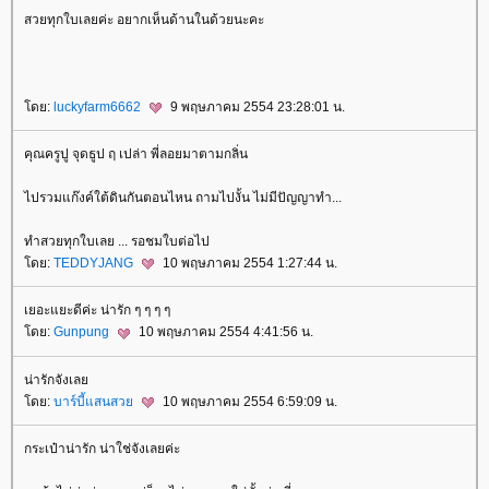
สวยทุกใบเลยค่ะ อยากเห็นด้านในด้วยนะคะ
ดย:
luckyfarm6662
9 พฤษภาคม 2554 23:28:01 น.
คุณครูปู จุดธูป ฤ เปล่า พี่ลอยมาตามกลิ่น
ไปรวมแก๊งค์ใต้ดินกันตอนไหน ถามไปงั้น ไม่มีปัญญาทำ...
ทำสวยทุกใบเลย ... รอชมใบต่อไป
ดย:
TEDDYJANG
10 พฤษภาคม 2554 1:27:44 น.
เยอะแยะดีค่ะ น่ารัก ๆ ๆ ๆ ๆ
ดย:
Gunpung
10 พฤษภาคม 2554 4:41:56 น.
น่ารักจังเล
ดย:
บาร์บี้แสนสว
10 พฤษภาคม 2554 6:59:09 น.
กระเป๋าน่ารัก น่าใช่จังเลยค่ะ