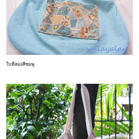
บที่สองสีชมพู