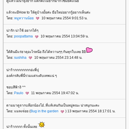
ดูแล้วไม่น่ายุ่งยาก แต่ก็คงไม่ยากมากใช่มั้ยค่ะเนี่
ล้วจะมีHow to ให้ดูบ้างมั้ยค่ะ มือใหม่อยากรู้อยากเห็นค่ะ
ดย:
หมูหวานน้อ
10 พฤษภาคม 2554 9:01:53 น.
น่ารัก น่าใช้ อยากได้ๆ
ดย:
poopattama
10 พฤษภาคม 2554 13:04:59 น.
ต้ดินมีแร่ธาตุอะไรหน๊อ ถึงได้หวานๆๆ กันทุกใบเลย อิอิ
ดย:
sushiha
10 พฤษภาคม 2554 23:14:48 น.
น่าร้ากกกกกกกกอ่ะพี่ปุ
องค์กรลับพี่นี่รวมแต่ระดับเทพแน่ ๆ
ชอบสีฟ้างิ ^^
ดย:
Paulo
11 พฤษภาคม 2554 19:47:02 น.
ตามมาดูจากบล๊อกน้องโอ๋..ที่แท้เล่นกันเป็นหมู่คณะ น่าสนุกนะคะ
ดย: แมลงจ่่อย (
Bug in the garden
) 13 พฤษภาคม 2554 18:17:01 น.
น่าร้ากกกก ทั้งนั้นเล