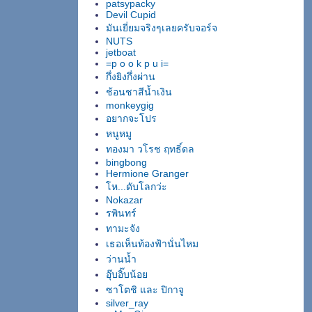
patsypacky
Devil Cupid
มันเยี่ยมจริงๆเลยครับจอร์จ
NUTS
jetboat
=p o o k p u i=
กึ่งยิงกึ่งผ่าน
ช้อนชาสีน้ำเงิน
monkeygig
อยากจะโปร
หนูหมู
ทองมา วโรช ฤทธิ์ดล
bingbong
Hermione Granger
โห...ดับโลกว่ะ
Nokazar
รพินทร์
ทามะจัง
เธอเห็นท้องฟ้านั่นไหม
ว่านน้ำ
อุ๊บอิ๊บน้อย
ซาโตชิ และ ปิกาจู
silver_ray