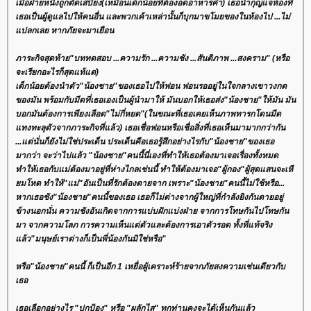
เมื่อฝ่ายหนึ่งถูกตัดเสบียง(เหมือนเด็กน้อยที่ต้องอดอาหารค่ำ) เธอนำกุญแจห้องที่
เธอเป็นผู้ดูแลไปให้คนอื่น และพวกเค้าเหล่านั้นก็บุกมาขโมยของในห้องไป ...ไม่
ปลกเลย หากภัยจะมาเยือน
ภาระกิจสุดท้าย"บททดสอบ ...ความรัก ...ความชัง ...สันติภาพ ...สงคราม" (หรือ
จะเรียกอะไรก็สุดแท้แต่)
เด็กน้อยต้องนำตัว"น้องชาย"ของเธอไปให้ฟอน ฟอนรออยู่ในใจกลางเขาวงกต
ของมัน พร้อมกับมีดที่เธอเองเป็นผู้นำมาให้ มันบอกให้เธอส่ง"น้องชาย"ให้มัน มัน
บอกมันต้องการเพียงเลือด"ไม่กี่หยด"(ในขณะที่เธอเคยเห็นภาพทารกโดนมีด
ทงทะลุตัวจากภาระกิจที่แล้ว) เธอเชื่อฟอนหรือเชื่อสิ่งที่เธอเห็นมามากกว่ากัน
...แต่นั่นก็ยังไม่ใช่ประเด็น ประเด็นคือเธอรู้สึกอย่างไรกับ"น้องชาย"ของเธอ
มากว่า จะว่าไปแล้ว "น้องชาย"คนนี้นี่เองที่ทำให้เธอต้องมาเจอเรื่องทั้งหมด
ทำให้เธอกับแม่ต้องมาอยู่ที่ห่างไกลเช่นนี้ ทำให้ต้องมาเจอ"ผู้กอง"ผู้สุดแสนจะเหี
มโหด ทำให้"แม่"อันเป็นที่รักต้องตายจาก เพราะ"น้องชาย"คนนี้ไม่ใช้หรือ...
หากเธอชัง"น้องชาย"คนนี้ของเธอ เธอก็ไม่ต่างจากผู้ใหญ่ที่กำลังยิงกันตายอยู่
ข้างนอกนั่น ความชังอันเกิดจากการแบ่บฝักแบ่งฝ่าย จากการโทษกันไปโทษกัน
มา จากความโลภ การความเห็นแต่ตัวและต้องการเอาตัวรอด ทั้งที่แท้จริง
ล้ว"มนุษย์เราต่างก็เป็นพี่น้องกันมิใช่หรือ"
หรือ"น้องชาย"คนนี้ ก็เป็นอีก 1 เหยื่อผู้เคราะห์ร้ายจากภัยสงความเช่นเดียวกับ
เธอ
เธอเลือกอย่างไร "ปกป้อง" หรือ "ผลักไส" ทุกท่านคงจะได้เห็นกันแล้ว