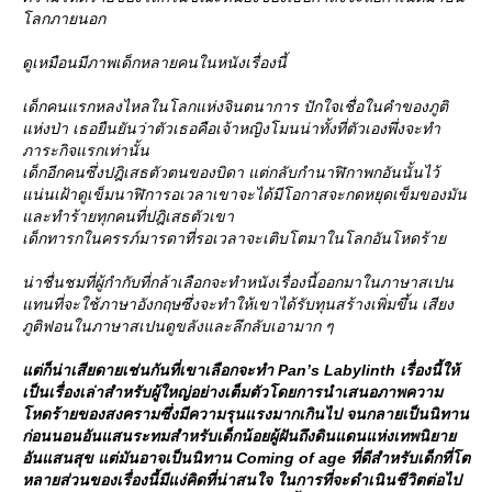
ลกภายนอก
ดูเหมือนมีภาพเด็กหลายคนในหนังเรื่องนี้
เด็กคนแรกหลงไหลในโลกแห่งจินตนาการ ปักใจเชื่อในคำของภูติ
ห่งป่า เธอยืนยันว่าตัวเธอคือเจ้าหญิงโมนน่าทั้งที่ตัวเองพึ่งจะทำ
ภาระกิจแรกเท่านั้น
เด็กอีกคนซึ่งปฎิเสธตัวตนของบิดา แต่กลับกำนาฬิกาพกอันนั้นไว้
น่นเฝ้าดูเข็มนาฬิการอเวลาเขาจะได้มีโอกาสจะกดหยุดเข็มของมัน
ละทำร้ายทุกคนที่ปฎิเสธตัวเขา
เด็กทารกในครรภ์มารดาที่รอเวลาจะเติบโตมาในโลกอันโหดร้า
น่าชื่นชมที่ผู้กำกับที่กล้าเลือกจะทำหนังเรื่องนี้ออกมาในภาษาสเปน
ทนที่จะใช้ภาษาอังกฤษซึ่งจะทำให้เขาได้รับทุนสร้างเพิ่มขึ้น เสียง
ภูติฟอนในภาษาสเปนดูขลังและลึกลับเอามาก ๆ
ต่ก็น่าเสียดายเช่นกันที่เขาเลือกจะทำ Pan’s Labylinth เรื่องนี้ให้
เป็นเรื่องเล่าสำหรับผู้ใหญ่อย่างเต็มตัวโดยการนำเสนอภาพความ
หดร้ายของสงครามซึ่งมีความรุนแรงมากเกินไป จนกลายเป็นนิทาน
ก่อนนอนอันแสนระทมสำหรับเด็กน้อยผู้ฝันถึงดินแดนแห่งเทพนิยา
อันแสนสุข แต่มันอาจเป็นนิทาน Coming of age ที่ดีสำหรับเด็กที่โต
หลายส่วนของเรื่องนี้มีแง่คิดที่น่าสนใจ ในการที่จะดำเนินชีวิตต่อไป