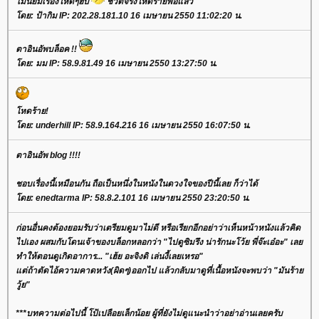
ไม่นิยมเรื่องโหดๆฮับ
ชีวิตจริงโหดร้ายพอแล้ว
ดย: ป้ากิม IP: 202.28.181.10 16 เมษายน 2550 11:02:20 น.
ตาอินอัพบล็อค !!
ดย: มม IP: 58.9.81.49 16 เมษายน 2550 13:27:50 น.
หดร้าย!
ดย: underhill IP: 58.9.164.216 16 เมษายน 2550 16:07:50 น.
ตาอินอัพ blog !!!!
ชอบเรื่องนี้เหมือนกัน ถือเป็นหนึ่งในหนังในดวงใจของปีนี้เลย ก็ว่าได้
ดย: enedtarma IP: 58.8.2.101 16 เมษายน 2550 23:20:50 น.
ก่อนอื่นคงต้องยอมรับว่าเตรียมดูมาไม่ดี หรือเรียกอีกอย่าว่าเห็นหน้าหนังแล้วคิด
ไปเอง ผสมกับโดนเจ้าของบล็อกหลอกว่า "ไปดูซิมรึง น่ารักนะโว้ย พี่จ๊ะเอ๋อะ" เล
ทำให้ตอนดูเกิดอาการ... "เฮ้ย อะจิงดิ เล่นงี้เลยเหรอ"
ต่ถ้าตัดไอ้ความคาดหวัง(ผิดๆ)ออกไป แล้วกลับมาดูที่เนื้อหนังจะพบว่า "มันร้า
วู้ย"
***บทความต่อไปนี้ โป้เปลือยเล็กน้อย ผู้ที่ยังไม่ดูแนะนำว่าอย่าอ่านเลยครับ