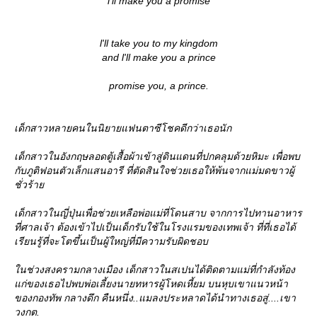
l'll make you a promise
l'll take you to my kingdom
and l'll make you a prince
promise you, a prince.
เด็กสาวหลายคนในนิยายแฟนตาซีโชคดีกว่าเธอนัก
เด็กสาวในอังกฤษลอดตู้เสื้อผ้าเข้าสู่ดินแดนที่ปกคลุมด้วยหิมะ เพื่อพบ
กับภูติฟอนตัวเล็กแสนอารี ที่ตัดสินใจช่วยเธอให้พ้นจากแม่มดขาวผู้
ชั่วร้า
เด็กสาวในญี่ปุ่นเพื่อช่วยเหลือพ่อแม่ที่โดนสาบ จากการไปทานอาหาร
ที่ศาลเจ้า ต้องเข้าไปเป็นเด็กรับใช้ในโรงแรมของเทพเจ้า ที่ที่เธอได้
เรียนรู้ที่จะโตขึ้นเป็นผู้ใหญ่ที่มีความรับผิดชอบ
นช่วงสงครามกลางเมือง เด็กสาวในสเปนได้ติดตามแม่ที่กำลังท้อง
ก่ของเธอไปพบพ่อเลี้ยงนายทหารผู้โหดเหี้ยม บนหุบเขาแนวหน้า
ของกองทัพ กลางดึก คืนหนึ่ง..แมลงประหลาดได้นำทางเธอสู่....เขา
วงกต.