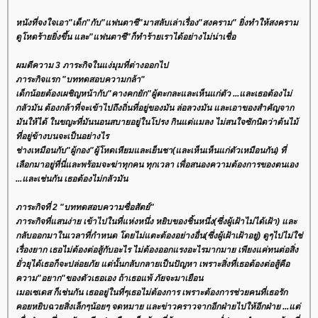
หนังที่จงใจเอา"เด็ก"กับ"แฟนตาซี"มาสลับเล่าเรื่อง"สงคราม" ยิ่งทำให้สงคราม
ดูโหดร้ายยิ่งขึ้น และ"แฟนตาซี"ก็ทำร้ายเราได้อย่างไม่น่าเชื่อ
ผมตีความ 3 ภาระกิจในแง่มุมที่ต่างออกไป
ภาระกิจแรก "บททดสอบความกล้า"
เด็กน้อยต้องเผชิญหน้ากับ"คางคกยัก"ผู้ตะกละและเห็นแก่ตัว ...และเธอต้องไม่
กลัวมัน ต้องกล้าที่จะเข้าไปถึงถิ่นที่อยู่ของมัน ล่อลวงมัน และเอาของสำคัญจาก
มันให้ได้ ในขญะที่มันนอนสบายอยู่ในโปรง กินแต่แมลง ไม่สนใจซักนิดว่าต้นไม้
ที่อยู่ข้างบนจะเป็นอย่างไร
ช่างเหมือนกับ"ผู้กอง"ผู้โหดเหียมและเย็นชา(และเห็นเห็นแก่ตัวเหมือนกัน) ที่
เลือกมาอยู่ที่นี่และพร้อมจะฆ่าทุกคน ทุกเวลา เพื่อสนองความต้องการของตนเอง
...และเช่นกัน เธอต้องไม่กลัวมัน
ภาระกิจที่ 2 "บททดสอบความซื่อสัตย์"
ภาระกิจที่แสนง่าย เข้าไปในที่แห่งหนึ่ง หยิบของชิ้นหนึ่ง(ซึ่งผู้เฝ้าไม่ได้เฝ้า) และ
กลับออกมาในเวลาที่กำหนด โดยไม่แตะต้องอย่างอื่น(ซึ่งผู้เฝ้าเฝ้าอยู่) ดูๆไปไม่ใช่
เรื่องยาก เธอไม่ต้องต่อสู้กับอะไร ไม่ต้องออกแรงอะไรมากมาย เพียงแค่ทนต่อสิ่ง
ั่วยุได้เธอก็จะปล่อยภัย แต่นั้นกลับกลายเป็นปัญหา เพราะสิ่งที่เธอต้องต่อสู้คือ
ความ"อยาก"ของตัวเธอเอง ถ้าเธอแพ้ ภัยจะมาเยือน
เมอเซเดส ก็เช่นกัน เธออยู่ในที่ๆเธอไม่ต้องการ เพราะต้องการช่วยคนที่เธอรัก
คอยหยิบฉวยสิ่งเล็กๆน้อยๆ จดหมาย และข่าวคราวจากอีกฝ่ายไปให้อีกฝ่าย ...แต่