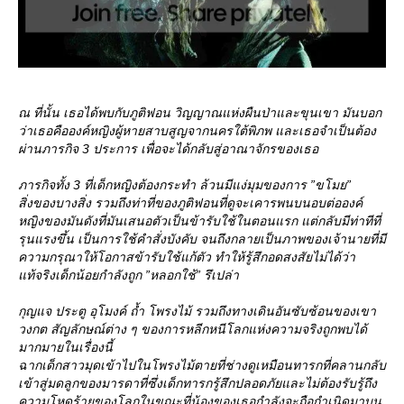
ณ ที่นั้น เธอได้พบกับภูติฟอน วิญญาณแห่งผืนป่าและขุนเขา มันบอก
ว่าเธอคือองค์หญิงผู้หายสาบสูญจากนครใต้พิภพ และเธอจำเป็นต้อง
ผ่านภารกิจ 3 ประการ เพื่อจะได้กลับสู่อาณาจักรของเธอ
ภารกิจทั้ง 3 ที่เด็กหญิงต้องกระทำ ล้วนมีแง่มุมของการ ”ขโมย”
สิ่งของบางสิ่ง รวมถึงท่าที่ของภูติฟอนที่ดูจะเคารพนบนอบต่อองค์
หญิงของมันดังที่มันเสนอตัวเป็นข้ารับใช้ในตอนแรก แต่กลับมีท่าทีที่
รุนแรงขึ้น เป็นการใช้คำสั่งบังคับ จนถึงกลายเป็นภาพของเจ้านายที่มี
ความกรุณาให้โอกาสข้ารับใช้แก้ตัว ทำให้รู้สึกอดสงสัยไม่ได้ว่า
ท้จริงเด็กน้อยกำลังถูก ”หลอกใช้” รึเปล่า
กุญแจ ประตู อุโมงค์ ถ้ำ โพรงไม้ รวมถึงทางเดินอันซับซ้อนของเขา
วงกต สัญลักษณ์ต่าง ๆ ของการหลีกหนีโลกแห่งความจริงถูกพบได้
มากมายในเรื่องนี้
ฉากเด็กสาวมุดเข้าไปในโพรงไม้ตายที่ช่างดูเหมือนทารกที่คลานกลับ
เข้าสู่มดลูกของมารดาที่ซึ่งเด็กทารกรู้สึกปลอดภัยและไม่ต้องรับรู้ถึง
ความโหดร้ายของโลกในขณะที่น้องของเธอกำลังจะถือกำเนิดมาบน