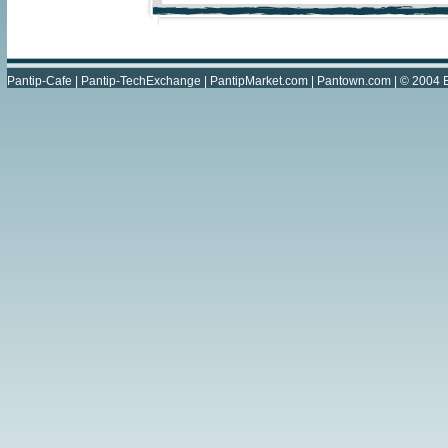
Pantip-Cafe
|
Pantip-TechExchange
|
PantipMarket.com
|
Pantown.com
| © 2004