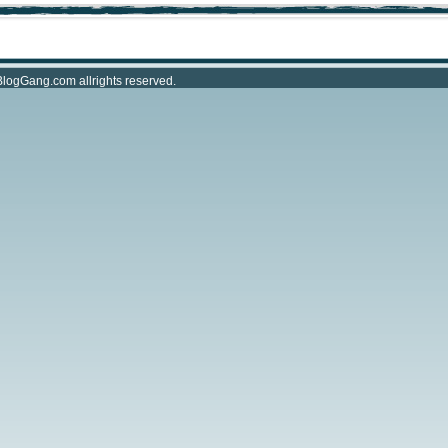
BlogGang.com
allrights reserved.