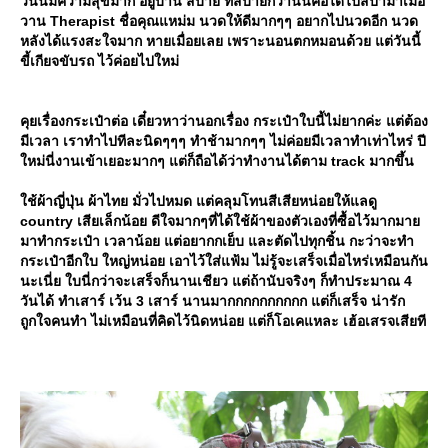
วันนี้มีความสุขมาก อยู่บ้าน สบาย ที่สบายกว่านั้นคือได้ไปสปามาเมื่อ
วาน Therapist ชื่อคุณแหม่ม นวดให้ดีมากๆๆ อยากไปนวดอีก นวด
หลังได้แรงสะใจมาก หายเมื่อยเลย เพราะนอนตกหมอนด้วย แต่วันนี้
ขี้เกียจขับรถ ไว้ค่อยไปใหม่
คุยเรื่องกระเป๋าต่อ เดี๋ยวหาว่านอกเรื่อง กระเป๋าใบนี้ไม่ยากค่ะ แต่ต้อง
มีเวลา เราทำไปทีละนิดๆๆๆ ทำช้ามากๆๆ ไม่ค่อยมีเวลาทำเท่าไหร่ ปี
หม่นี่งานเข้าเยอะมากๆ แต่ก็ถือได้ว่าทำงานได้ตาม track มากขึ้น
ช้ผ้าญี่ปุ่น ผ้าไทย มั่วไปหมด แต่คลุมโทนสีเสียหน่อยให้แลดู
country เสียเล็กน้อย ดีใจมากๆที่ได้ใช้ผ้าของตัวเองที่ซื้อไว้มากมา
มาทำกระเป๋า เวลาน้อย แต่อยากกเย็บ และตัดไปทุกชิ้น กะว่าจะทำ
กระเป๋าอีกใบ ใหญ่หน่อย เอาไว้ใส่แฟ้ม ไม่รู้จะเสร็จเมื่อไหร่เหมือนกัน
นะเนี่ย ใบนี่กว่าจะเสร็จก็นานเชียว แต่ถ้านับจริงๆ ก็ทำประมาณ 4
วันได้ ทำเสาร์ เว้น 3 เสาร์ นานมากกกกกกกกกก แต่ก็เสร็จ น่ารัก
ถูกใจคนทำ ไม่เหมือนที่คิดไว้นิดหน่อย แต่ก็โอเคแหละ เฮ้อเสรจเสียที