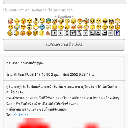
*ใช้ code html ตกแต่งข้อความได้เฉพาะสมาชิก
+
Emotion
+
สวยงามมากมายจริงๆๆค่ะ
ดย: พี่เตือน IP: 58.147.45.90 2 กุมภาพันธ์ 2552 9:28:47 น.
ดูในกระทู้แล้วไม่ค่อยเห็นกระเป๋าใบเต็ม ๆ เลยแวะมาดูในบล็อก ได้เห็นใบเต็ม
สมใจเลยค่ะ
กระเป๋าสวยมากค่ะ สมกับที่ใช้ระยะเวลาในการผลิตยาวนาน ก็รายละเอียดเล็กๆ
น้อย ๆ ที่ขยันทำนี่ล่ะมังคะถึงได้ทำให้เสร็จช้าน่ะค่ะ
ต่ก็สวยมากเลยนะคะ ชอบโทนสีจังเลยค่ะ
ดย:
ชินโจมายุ