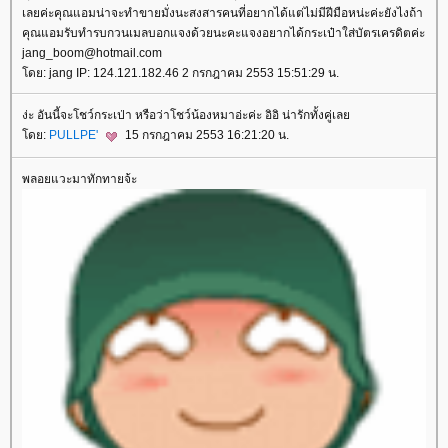
เลยค่ะคุณแอมน่าจะทำขายมั่งนะสงสารคนที่อยากได้แต่ไม่มีฝีมือหน่ะค่ะยังไงถ้า
คุณแอมรับทำรบกวนเมลบอกแจงด้วยนะคะแจงอยากได้กระเป๋าใส่บัตรเครดิตค่ะ
jang_boom@hotmail.com
ดย: jang IP: 124.121.182.46 2 กรกฎาคม 2553 15:51:29 น.
ง่ะ อันนี้จะโชว์กระเป่า หรือว่าโชว์น้องหมาอ่ะค่ะ อิอิ น่ารักทั้งคู่เล
ดย:
PULLPE'
15 กรกฎาคม 2553 16:21:20 น.
พลอยแวะมาทักทายจ้ะ