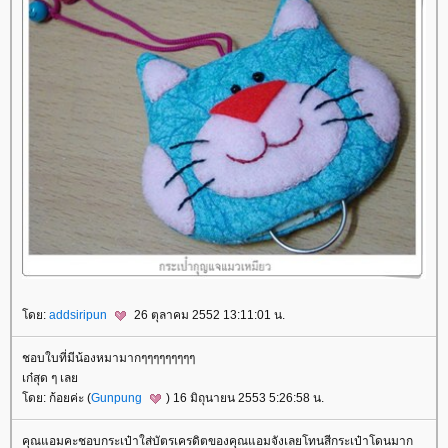
ดย:
addsiripun
26 ตุลาคม 2552 13:11:01 น.
ชอบใบที่มีน้องหมามากๆๆๆๆๆๆๆๆๆ
เก๋สุด ๆ เล
ดย: ก้อยค่ะ (
Gunpung
) 16 มิถุนายน 2553 5:26:58 น.
คุณแอมคะชอบกระเป๋าใส่บัตรเครดิตของคุณแอมจังเลยโทนสีกระเป๋าโดนมาก