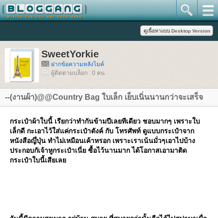
SweetYorkie
ฝากข้อความหลังไมค์
ผู้ติดตามบล็อก : 0 คน
--(งานผ้า)@@Country Bag ใบเล็ก เย็บเนิ่นนานกว่าจะเสร็จ
กระเป๋าผ้าใบนี้ เรียกว่าทำกันข้ามปีเลยทีเดียว ชอบมากๆ เพราะใบ
เล็กดี กะเอาไว้ใส่แค่กระเป๋าตังค์ กับ โทรศัพท์ ดูแบบกระเป๋าจาก
หนังสือญึ่ปุ่น ทำไม่เหมือนเค้าหรอก เพราะเราเน้นมั่วๆเอาไปบ้าง
ประกอบกัเจ้าหูกระเป๋าเนี่ย ซื้อไว้นานมาก ได้โอกาสเอามาติด
กระเป๋าใบนี้เสียเล