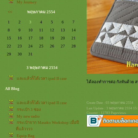
My Journey
<<
พฤษภาคม 2554
1
2
3
4
5
6
7
8
9
10
11
12
13
14
15
16
17
18
19
20
21
22
23
24
25
26
27
28
29
30
31
3 พฤษภาคม 2554
ละแล้วก็ได้เวลา ipad II case
ได้ลองทำการต่อ กังหันด้วย ส
All Blog
ละแล้วก็ได้เวลา ipad II case
Create Date : 03 พฤษภาคม 2554
Last Update : 3 พฤษภาคม 2554 15:
กระเป๋า 3 ช่อง
Counter : 12783 Pageviews.
My new radio
กระเป๋าจาก Masako Workshop เมื่อปี
ที่แล้วววว
Equip Bag