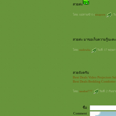
กระเป๋าใส่อุปกรณ์
สวยค่ะ
กระเป๋าปากอ้า
กระเป๋าสตางค์ยอดนิยม
ดย: แม่สามข้าว (
sinaporn
) ว
กระเป๋า Longchamp กะ กระเป๋า
ร่ำรวย เวอร์ชั่น ดัดแปลง
สวยค่ะ มาขอเก็บความรู้นะคะ
ดย:
nudowka
วันที่: 17 พฤษ
สวยจังครับ
Best Deals Video Projectors S
Best Deals Bedding Comforter 
ดย:
tanabat777
วันที่: 2 กัน
ชื่อ :
Comment :