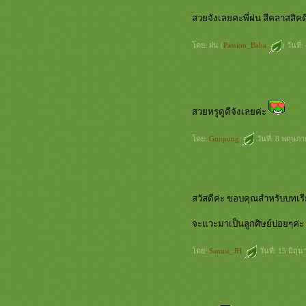
ทำค่ะ
สวยจังเลยคะพี่ฝน สีคลาสสิคด
กระเป๋าจาก Workshop Masako, Nov
21, 2009
ดย: ฝน (
Passion_Baba
) วันที
คอบัว
Harmony Bag - เวอร์ชั่น ผ้าลินิน
นกน้อยกะไอติม
กระเป๋าสะพายหลอดด้าย + ฮาวทู
กระเป๋าผ้าแบบง่ายๆ
สวยหรูดูดีจังเลยค่ะ
ที่รองแก้ว + how to เล็กๆค่ะ
ปิกแป็ก กะ หมีน้อยใส่เหรียญ
ดย:
Gunpung
วันที่: 8 พฤษภ
บ้านน้อยแสนสุข [Pin Cushion]
เป้...ไอ้ตัวเล็ก
กระเป๋าบ้าน..บ้าน..บ้าน
กระเป๋าสตางค์ใบยาวผ้ากาแฟ
สวัสดีค่ะ ขอบคุณสำหรับบทเรี
Hex Bag ค่ะ
จะแวะมาเป็นลูกศิษย์บ่อยๆค่ะ
Koffie House Bag
กระเป๋าอุปกรณ์น้องซู
ดย:
Sanusi_JH
วันที่: 15 มิถ
กระเป๋าแตงโม
กระเป๋าหกเหลี่ยม สองซิปค่ะ
Broken Heart T-Shirt
กระเป๋าจิงโจ้ Hexagon