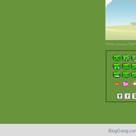
*ส่วน comment ไม่สาม
BlogGang.com
Pantip.com
|
PantipMarket.com
|
Pantown.com
| © 2004
BlogGang.com
allrights 