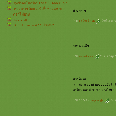
ถุงผ้าลดโลกร้อน เวอร์ชั่น คอกระเช้า
หมอนปักเข็มและที่เก็บหลอดด้า
สวยๆๆๆๆ
ดอกไม้บาน
Neverfull
ดย:
ตะวันเจ้าเอ
วันที่: 3 พ
Stuff Animal -- ตัวอะไรเอ่ย?
กระเป๋าจากผ้าเหลือๆ
เป้สามเหลี่ยม
จากเศษผ้าเป็นหมวกใบเก่ง
ขอบคุณค้า
3 in 1 Pocket
กระเป๋าสตางค์ใบสั้นให้แม่
ดย:
stone&stick
วันที่: 4 พฤ
กระเป๋าใบเบิ่ม
Purse กุหลาบ
ว่าด้วยเรื่อง สตรอเบอรี่
กระเป๋าใบเล็กสำหรับอุปกรณ์ หรือใส่
สวยจังค่ะ...
อย่างอื่นที่อยากใส่
ว่าแต่กระเป๋าสามช่อง...ยังไม่ได
Masako Workshop 27 March 2010
เตรียมตอบคำถามปรางได้เลยค
Project 1: Yoko Saito's House Bag
(WIP)
ดย: ปรางค่ะ (
maprangja
) วัน
เสื็อกั๊ก Knitting ตัวแรกในชีวิต
Key Cover กะเค้ามั่ง
กระเป๋า 22 ชิ้น พร้อมรูปขั้นตอนการ