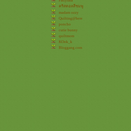
Pattylala
คริสตอลสีชมพู
madam ozzy
Quilting@here
poncho
cutie bunny
quiltmom
KOok_k
Bloggang.com