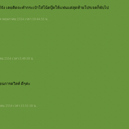
ีจัง เคยคิดจะทำกระเป๋าใส่โน้ตบุ๊คให้แฟนแต่สุดท้ายโปรเจคก็พับไป
่: 4 พฤษภาคม 2554 เวลา:19:44:33 น.
าคม 2554 เวลา:5:49:59 น.
ยนการควิลท์ ดีๆค่ะ
ุนายน 2554 เวลา:15:51:18 น.