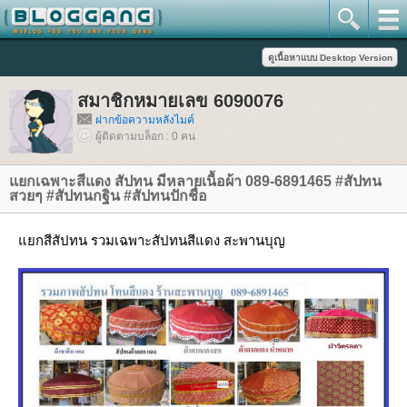
สมาชิกหมายเลข 6090076
ฝากข้อความหลังไมค์
ผู้ติดตามบล็อก : 0 คน
กเฉพาะสีแดง สัปทน มีหลายเนื้อผ้า 089-6891465 #สัปทน
สวยๆ #สัปทนกฐิน #สัปทนปักชื่อ
กสีสัปทน รวมเฉพาะสัปทนสีแดง สะพานบุญ