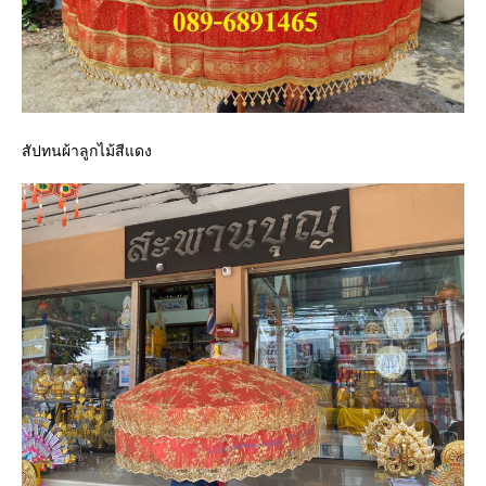
สัปทนผ้าลูกไม้สีแดง