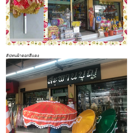
สัปทนผ้าดอกสีแดง