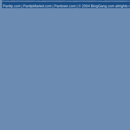
Pantip.com
|
PantipMarket.com
|
Pantown.com
| © 2004
BlogGang.com
allrights 