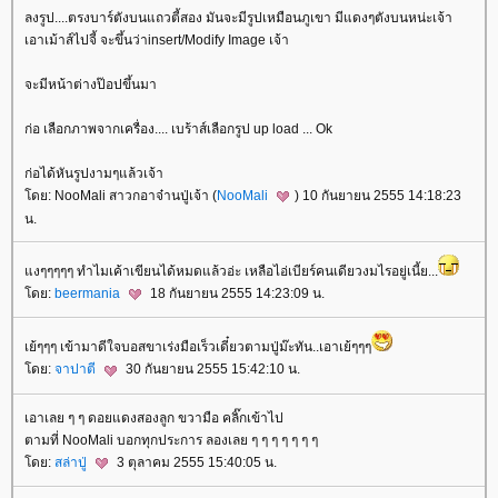
ลงรูป....ตรงบาร์ตังบนแถวตี้สอง มันจะมีรูปเหมือนภูเขา มีแดงๆตังบนหน่ะเจ้า
เอาเม้าส์ไปจี้ จะขึ้นว่าinsert/Modify Image เจ้า
จะมีหน้าต่างป๊อปขึ้นมา
ก่อ เลือกภาพจากเครื่อง.... เบร้าส์เลือกรูป up load ... Ok
ก่อได้หันรูปงามๆแล้วเจ้า
ดย: NooMali สาวกอาจ๋านปู่เจ้า (
NooMali
) 10 กันยายน 2555 14:18:23
น.
งๆๆๆๆๆ ทำไมเค้าเขียนได้หมดแล้วอ่ะ เหลือไอ่เบียร์คนเดียวงมไรอยู่เนี้ย...
ดย:
beermania
18 กันยายน 2555 14:23:09 น.
เย้ๆๆๆ เข้ามาดีใจบอสขาเร่งมือเร็วเดี๋ยวตามปู่ม๊ะทัน..เอาเย้ๆๆๆ
ดย:
จาปาตี
30 กันยายน 2555 15:42:10 น.
เอาเลย ๆ ๆ ดอยแดงสองลูก ขวามือ คลิ๊กเข้าไป
ตามที่ NooMali บอกทุกประการ ลองเลย ๆ ๆ ๆ ๆ ๆ ๆ ๆ
ดย:
สล่าปู่
3 ตุลาคม 2555 15:40:05 น.