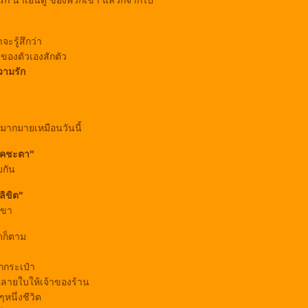
ัก น่าเอ็นดู ของพวกเขา แล้วก็จากไป
ะรู้สึกว่า
นของตัวเองสักตัว
วามรัก
่มากมายเหมือนวันนี้
คชะตา"
บกัน
ลิขิต"
เขา
ดก็ตาม
กกระเป๋า
หลายใบให้เจ้าของร้าน
หนึ่งชีวิต