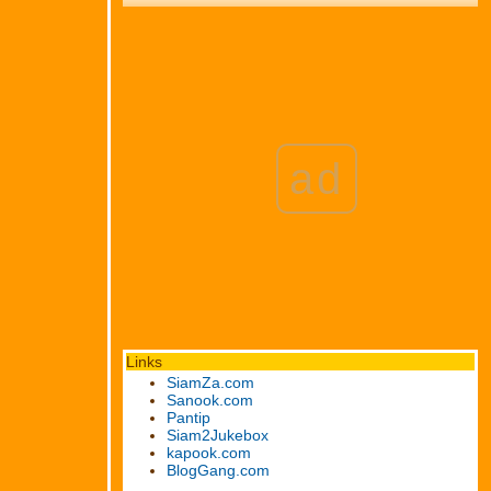
ad
Links
SiamZa.com
Sanook.com
Pantip
Siam2Jukebox
kapook.com
BlogGang.com