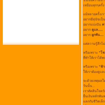
ชื่นชมความน่าร
เหมือนทุกๆครั้ง
ม้หลายครั้งเราจ
อยากมีสุนัขเป็
อยากแบ่งปัน
ค
อยาก
ดูแล.....
อยาก
ผูกพัน....
ต่ความรู้สึกไม
หรือเพราะ
"โช
ที่ทำให้เราได้พ
หรือเพราะ
"ฟ้า
ห้เราต้องดูแล
จะด้วยเหตุผลใ
วันนั้น...
เราตัดสินใจควั
ื่นเงินหลักพัน
ลกกับชีวิตเล็กๆ