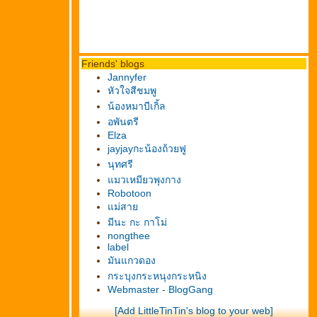
Friends' blogs
Jannyfer
หัวใจสีชมพู
น้องหมาบีเกิ้ล
อพันตรี
Elza
jayjayกะน้องถ้วยฟู
นุทศรี
มวเหมียวพุงกาง
Robotoon
ม่สา
มีนะ กะ กาโม่
nongthee
label
มันแกวดอง
กระบุงกระหนุงกระหนิง
Webmaster - BlogGang
[Add LittleTinTin's blog to your web]