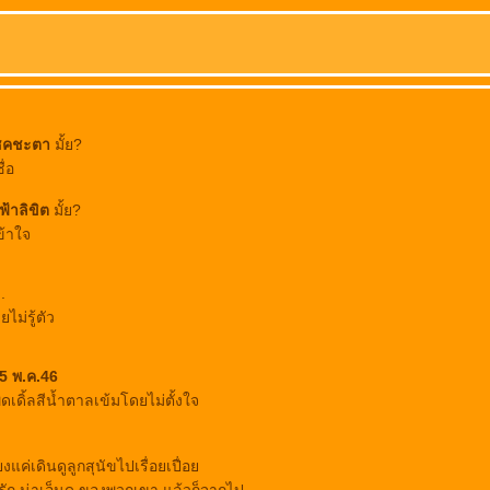
คชะตา
มั้ย?
่อ
ฟ้าลิขิต
มั้ย?
้าใจ
.
ยไม่รู้ตัว
 25 พ.ค.46
ดเดิ้ลสีน้ำตาลเข้มโดยไม่ตั้งใจ
ยงแค่เดินดูลูกสุนัขไปเรื่อยเปื่อ