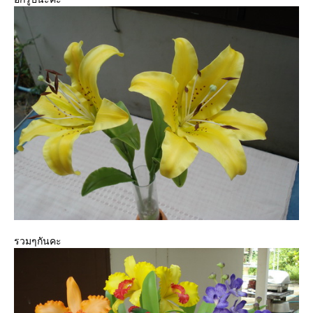
รวมๆกันคะ