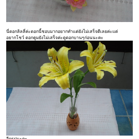
นี่ดอกลิลลี่ค่ะดอกนี้ชอบมากอยากทำแต่ยังไม่เสร็จดีเลยค่ะแต่
อยากโชว์ ดอกตูมยังไม่เสร็จค่ะดูดอกบานๆก่อนนะคะ
อีกรูปนะคะ