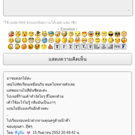
*ใช้ code html ตกแต่งข้อความได้เฉพาะสมาชิก
+
Emotion
+
มาชมดอกไม้ค่ะ
เคยไปหัดเรียนเหมือนกัน หมดไปหลายตังเล
ต่พอนานไปสีมันซีดอ่ะค่ะ
ไปเจอที่ร้านเค้าทำงัยไม่รุ สีไม่ตกด้ว
เค้าใช้อะไรไม่รู้ กลีบมันเป็นเงาๆ
ถมไม่มีแมลงกินอีกด้วยค่ะ
..
ไปเรียนรอบหน้าฝากถามคุณครูด้วยน๊าค๊า
ขอบคุณค่า..จุ๊ฟๆ
ดย:
พี่ปูนิ่ม
15 กันยายน 2552 20:49:42 น.