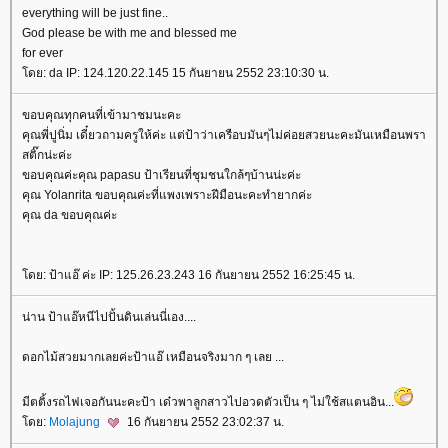
everything will be just fine..
God please be with me and blessed me
for ever
ดย: da IP: 124.120.22.145 15 กันยายน 2552 23:10:30 น.
ขอบคุณทุกคนที่เข้ามาชมนะคะ
คุณพี่ปูนิ่ม เดี๋ยวถามครูให้ค่ะ แต่ป้าว่าเครือบมันๆไม่ค่อยสวยนะคะมันเหมือนพรา
สติ๊กน่ะค่ะ
ขอบคุณค่ะคุณ papasu ป้าเรียนที่ชุมชนใกล้ๆบ้านน่ะค่ะ
คุณ Yolanrita ขอบคุณค่ะที่แพงเพราะฝีมือนะคะทำยากค่ะ
คุณ da ขอบคุณค่ะ
ดย: ป้าแอ๊ ค่ะ IP: 125.26.23.243 16 กันยายน 2552 16:25:45 น.
น่าน ป้าแอ๊หนีไปปั้นดินเล่นนี่เอง....
ดอกไม้สวยมากเลยค่ะป้าแอ๊ เหมือนจริงมาก ๆ เลย ...
มีตติ้งรถไฟเจอกันนะคะป้า เด๋วพาลูกสาวไปอวดตัวเป็น ๆ ไม่ใช้สแตนอิน...
ดย:
Molajung
16 กันยายน 2552 23:02:37 น.