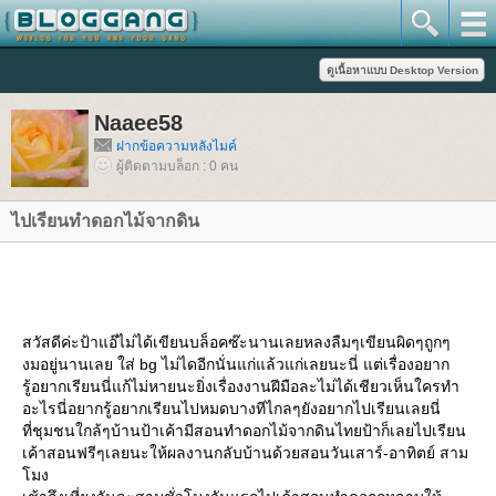
Naaee58
ฝากข้อความหลังไมค์
ผู้ติดตามบล็อก : 0 คน
ไปเรียนทำดอกไม้จากดิน
สวัสดีค่ะป้าแอ๊ไม่ได้เขียนบล็อคซ๊ะนานเลยหลงลืมๆเขียนผิดๆถูกๆ
งมอยู่นานเลย ใส่ bg ไม่ไดอีกนั่นแก่แล้วแก่เลยนะนี่ แต่เรื่องอยาก
รู้อยากเรียนนี่แก้ไม่หายนะยิ่งเรื่องงานฝีมือละไม่ได้เชียวเห็นใครทำ
อะไรนี่อยากรู้อยากเรียนไปหมดบางทีไกลๆยังอยากไปเรียนเลยนี่
ที่ชุมชนใกล้ๆบ้านป้าเค้ามีสอนทำดอกไม้จากดินไทยป้าก็เลยไปเรียน
เค้าสอนฟรีๆเลยนะให้ผลงานกลับบ้านด้วยสอนวันเสาร์-อาทิตย์ สาม
มง