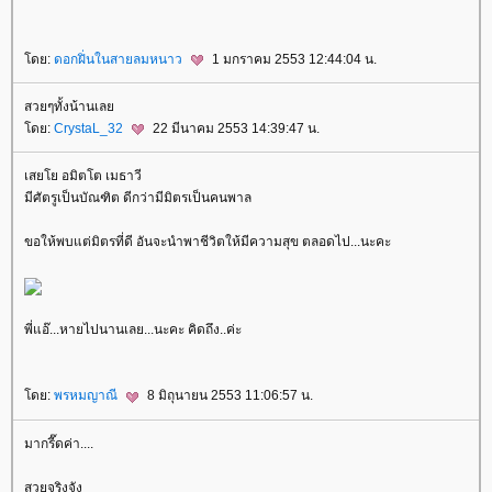
ดย:
ดอกฝิ่นในสายลมหนาว
1 มกราคม 2553 12:44:04 น.
สวยๆทั้งน้านเล
ดย:
CrystaL_32
22 มีนาคม 2553 14:39:47 น.
เสยโย อมิตโต เมธาวี
มีศัตรูเป็นบัณฑิต ดีกว่ามีมิตรเป็นคนพาล
ขอให้พบแต่มิตรที่ดี อันจะนำพาชีวิตให้มีความสุข ตลอดไป...นะคะ
พี่แอ๊...หายไปนานเลย...นะคะ คิดถึง..ค่ะ
ดย:
พรหมญาณี
8 มิถุนายน 2553 11:06:57 น.
มากรี๊ดค่า....
สวยจริงจัง