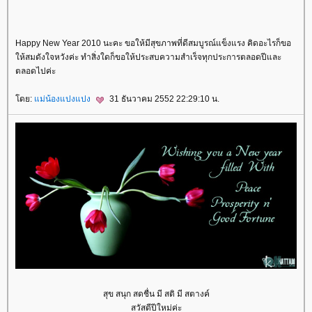
Happy New Year 2010 นะคะ ขอให้มีสุขภาพที่ดีสมบูรณ์แข็งแรง คิดอะไรก็ขอ
ห้สมดังใจหวังค่ะ ทำสิ่งใดก็ขอให้ประสบความสำเร็จทุกประการตลอดปีและ
ตลอดไปค่ะ
ดย:
ม่น้องแปงแปง
31 ธันวาคม 2552 22:29:10 น.
สุข สนุก สดชื่น มี สติ มี สตางค์
สวัสดีปีใหม่ค่ะ