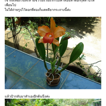
เช้าถึงเที่ยงวันละสามชั่วโมงวันแรกไปเค้าสอนทำดอกกุหลาบให้
เพื่อนไป
ไม่ได้ถ่ายรูปไว้ดอกที่สองก็แคทลียากระถางนี้ค่ะ
ล้วป้ากลับมาทำเองอีกต้นนึงค่ะ