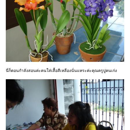
นี่ก็ตอนกำลังสอนค่ะคนใส่เสื้อสีเหลืองนั่นแหระค่ะคุณครูปูคนเก่ง