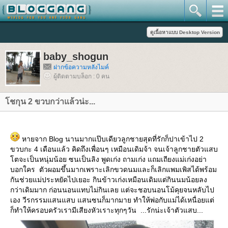
baby_shogun
ฝากข้อความหลังไมค์
ผู้ติดตามบล็อก : 0 คน
ชกุน 2 ขวบกว่าแล้วน่ะ...
หายจาก Blog นานมากแป๊บเดียวลูกชายสุดที่รักก็ปาเข้าไป 2
ขวบกะ 4 เดือนแล้ว คิดถึงเพื่อนๆ เหมือนเดิมจ้า จนเจ้าลูกชายตัวแสบ
ตจะเป็นหนุ่มน้อย ซนเป็นลิง พูดเก่ง ถามเก่ง แถมเถียงแม่เก่งอย่า
บอกใคร ตัวผอมขึ้นมากเพราะเลิกขวดนมและก็เลิกแพมเพิสได้พร้อม
กันช่วยแม่ประหยัดไปเยอะ กินข้าวเก่งเหมือนเดิมแต่กินนมน้อยลง
กว่าเดิมมาก ก่อนนอนแทบไม่กินเลย แต่จะชอบนอนโม้คุยจนหลับไป
เอง วีรกรรมแสนแสบ แสนซนก็มากมาย ทำให้พ่อกับแม่ได้เหนื่อยแต่
ก็ทำให้ครอบครัวเรามีเสียงหัวเราะทุกๆวัน ...รักน่ะเจ้าตัวแสบ...