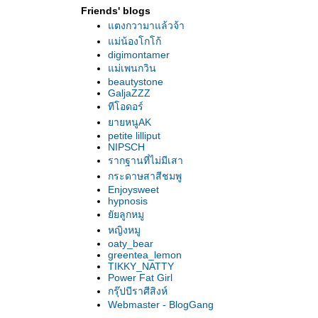
Friends' blogs
ตงกวามาแล้วจ้า
ม่น้องโกโก้
digimontamer
ม่เพนกวิน
beautystone
GaljaZZZ
ทีโอดอร์
ายหนูAK
petite lilliput
NIPSCH
รากฐานที่ไม่มีเสา
กระดาษสาสีชมพู
Enjoysweet
hypnosis
ัยลูกหมู
หญิงหมู
oaty_bear
greentea_lemon
TIKKY_NATTY
Power Fat Girl
กรุ๊ปบีราศีสิงห์
Webmaster - BlogGang