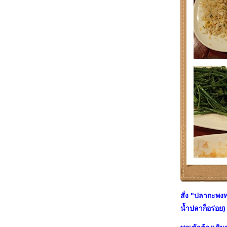
สั่ง "ปลากะพง
น้ำปลาก็อร่อย) 