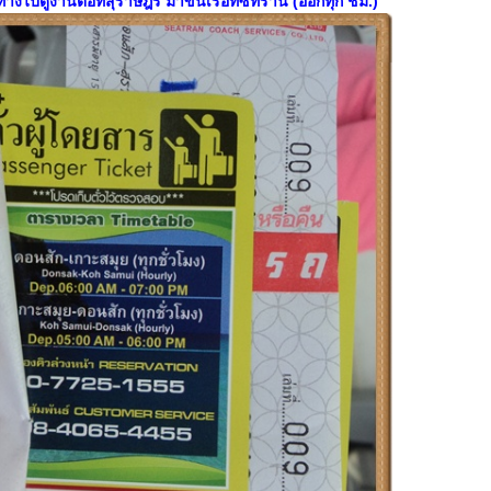
ทางไปดูงานต่อที่สุราษฎร์ มาขึ้นเรือที่ซีทราน (ออกทุก ชม.)