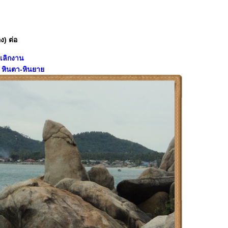
ง) ต่อ
กเลิกงาน
่ หินตา-หินยา