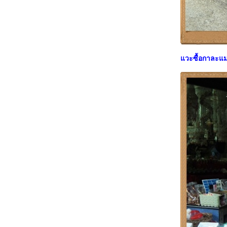
วะซื้อกาละแมร์