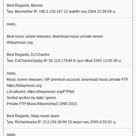
Best Regards, Bennie
ดย: BennieRar IP: 190.2.130.167 12 พฤศจิกายน 2564 22:39:59 น.
Hello,
Best music scene releases, download music private server.
//0daymusic.org
Best Regards, DJ Charles
ดย: DJCharlesSyday IP: 92.119.179.84 8 กุมภาพันธ์ 2565 13:05:38 น.
Hello,
Music scene releases, VIP premium account, download music private FTP
https://0daymusic.org
List albums: https://0daymusic.org/FTPtxt/
Sorted section by date / genre.
Private FTP Music/Albums/mp3 1990-2022.
Best Regards, 0day-music team.
ดย: Richardsaisa IP: 213.159.38.90 15 พฤษภาคม 2565 6:55:02 น.
Hello,