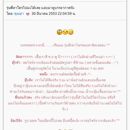
รุ่นพี่หาใครไปม่ะได้เลย แอบมาดูบรรยากาศจ้ะ
ดย:
คุณย่า
30 มีนาคม 2553 22:04:59 น.
comment แรกนี่ .. .. .. งรึมมม รุ่นที่เท่าไหร่ของสาธิตเอ่ยคะ ^^
ลัดดาาาาา
: เสื้อเรา
สี ช ม พู
น๊าาาาา ( เราไม่ฝักฝ่ายสีไหนอ่า >,<~ )
ตุ๊กจ๋า
: ลดไซร์จากกล้องแล้วค่อยอัพรูปอ่า ที่ช้าน่ะ ( หลายขั้นตอนจัด - -" )
เนื้อคู่ประตูถัดไป ในวงเล็บประตูที่ศูนย์คอม ฯ น่ะ eiei
พลจ๊ะ
: สงกรานต์พลนัดกั๊ตด้วยจิ -*-
อุ๊บจัง
: เราไม่ได้ลืมจริง ๆ นะ มานั่งอ่านยังแอบอมยิ้มเล
นึกอยู่ว่าอุ๊บจะทวงแฮปปี้เบิดเดย์เราไหม ไม่ได้ลืมจริง ๆ แต่ไม่ได้เข้ามา
ทำอะไรกับคอมฯ นักอ่า , น้องอลิส น่าหยิกมั๊กมากนะ น้ำกะอุ๊บเลี้ยงเก่งมาก ^^
พี่นกแก้วคะ
: จริง กลับมายังบอกเปิ้ลว่ารุ่นนี้ทำไมไม่มีใครไปนะ หรือรี่
มองไม่เห็นเองหว่า ( เปิ้ลทำงานวันเสาร์ด้วยค่ะ กว่าจะกลับถึงบ้าน เลยไม่ได้ไป
จ้ะ )
อ้อเป้จัง
: รูป save ในบล๊อกนี้ไปเลย มีแค่นี้ล่ะจ้ะ เราย่อไซร์จากกล้องแล้ว ^^