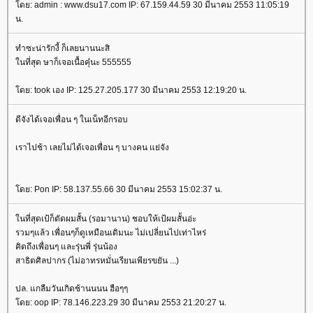
ดย: admin : www.dsu17.com IP: 67.159.44.59 30 มีนาคม 2553 11:05:19
น.
ทำซะน่ารักงี้ ก็เลยนานนะสิ
นที่สุด ษาก็เจอเนื้อคุ๋นะ 555555
ดย: took เอง IP: 125.27.205.177 30 มีนาคม 2553 12:19:20 น.
ดีจังได้เจอเพื่อน ๆ ในเน็ทอีกรอบ
เราไปช้า เลยไม่ได้เจอเพื่อน ๆ บางคน แย่จัง
ดย: Pon IP: 58.137.55.66 30 มีนาคม 2553 15:02:37 น.
นที่สุดเป้ก็ตัดผมสั้น (รอมานาน) ชอบให้เป้ผมสั้นอ่ะ
รวมๆแล้ว เพื่อนๆก็ดูเหมือนเดิมนะ ไม่เปลี่ยนไปเท่าไหร่
คิดถึงเพื่อนๆ และรุ่นพี่ รุ่นน้อง
สาธิตศิลปากร (ไม่อาทรหมั่นเรียนเพียรขยัน ...)
ปล. แกลืมวันเกิดช้านนนน ฮือๆๆ
ดย: oop IP: 78.146.223.29 30 มีนาคม 2553 21:20:27 น.