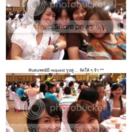
ทันตแพทย์มี request รูปคู่ ... จัดให้ ๆ จ้า ^^