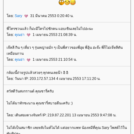
ดย:
Sary
31 มีนาคม 2553 0:20:40 น.
พี่โทรชวนแล้ว ก็ม่ะมีใครไปซักคน แอบเขินเลยไม่ไปอ่ะนะ
ดย:
คุณย่า
1 เมษายน 2553 21:08:39 น.
เจ๊หลี กิน ๆ เที่ยว ๆ รุ่นหญ่ายมั่ก ๆ เป็นพี่สาวของพี่ฮุย พี่ฮุ้น อ่ะจ๊ะ พี่ก็ไม่เจ๊หลีทัน
เหมือนกาน
ดย:
คุณย่า
1 เมษายน 2553 21:10:54 น.
กล้องนี้ถ่ายรูปแล้วสวยๆ ทุกคนเลยน๊า อิ อิ
ดย: วันนา IP: 203.172.57.134 4 เมษายน 2553 17:11:20 น.
สวัสดีวันสงกรานต์ คุณซารี่ครับ
ไม่ได้มาทักซะนาน คุณซารี่สบายดีนะครับ :)
ดย: เดินสองดวงจันทร์ IP: 219.87.22.201 13 เมษายน 2553 9:47:08 น.
ไม่ได้เป็นสมาชิก เลยหลังไมค์ไม่ได้ แต่อยากแพท น้องหมีที่คุณ Sary โพสต์ไว้ใน
พันทิปคะ