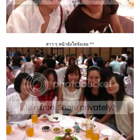
สาว ๆ หน้ายังใสจังเลย ^^