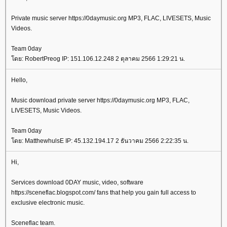
Private music server https://0daymusic.org MP3, FLAC, LIVESETS, Music
Videos.
Team 0day
ดย: RobertPreog IP: 151.106.12.248 2 ตุลาคม 2566 1:29:21 น.
Hello,
Music download private server https://0daymusic.org MP3, FLAC,
LIVESETS, Music Videos.
Team 0day
ดย: MatthewhulsE IP: 45.132.194.17 2 ธันวาคม 2566 2:22:35 น.
Hi,
Services download 0DAY music, video, software
https://sceneflac.blogspot.com/ fans that help you gain full access to
exclusive electronic music.
Sceneflac team.