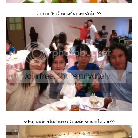
อ่ะ ถ่ายกับเจ้าของปั๊มปตท.ซักใบ ^^
รูปหมู่ คนถ่ายไม่สามารถจัดองค์ประกอบได้เลย ^^