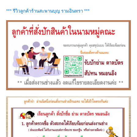
*** รีวิวลูกค้าร้านสะพานบุญ รามอินทรา ***