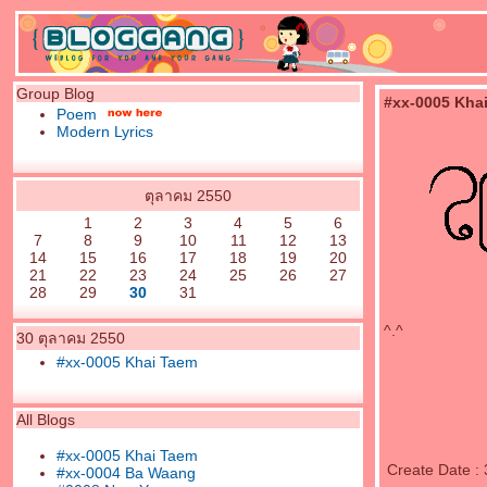
Group Blog
#xx-0005 Kha
Poem
Modern Lyrics
ตุลาคม 2550
1
2
3
4
5
6
7
8
9
10
11
12
13
14
15
16
17
18
19
20
21
22
23
24
25
26
27
28
29
30
31
^.^
30 ตุลาคม 2550
#xx-0005 Khai Taem
All Blogs
#xx-0005 Khai Taem
Create Date :
#xx-0004 Ba Waang