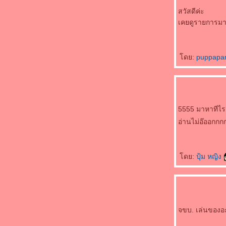
สวัสดีค่ะ
เคยดูรายการมา
ดย:
puppap
5555 มาหาทีไร เ
อ่านไม่อ๊ออกก
ดย:
ปุ้ม หญิง
จขบ. เล่นของอะ