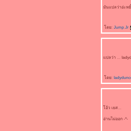
มันแปลว่าอ่ะหยั๋
ดย:
Jump.Jr
ปลว่า ... ladyd
ดย:
ladydun
อ้ว เยส...
อ่านไม่ออก -*-