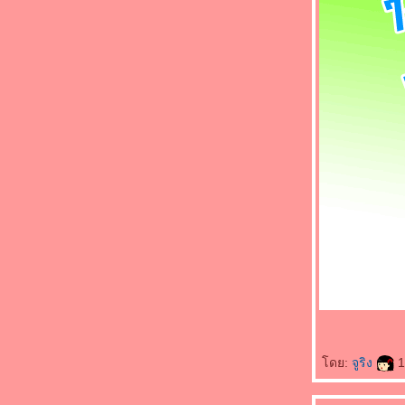
ดย:
จูริง
1