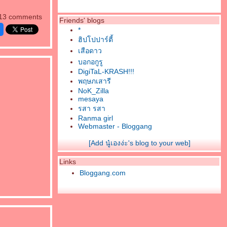
13 comments
Friends' blogs
*
ฮิปโปปาร์ตี้
เสือดาว
บอกอกูรู
DigiTaL-KRASH!!!
พฤษภเสารี
NoK_Zilla
mesaya
รสา รสา
Ranma girl
Webmaster - Bloggang
[Add นู๋เองง่ะ's blog to your web]
Links
Bloggang.com