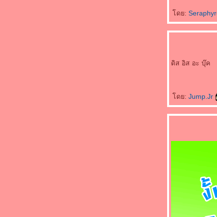
ดย:
Seraphy
ดิส อิส อะ บุ๊ค
ดย:
Jump.Jr