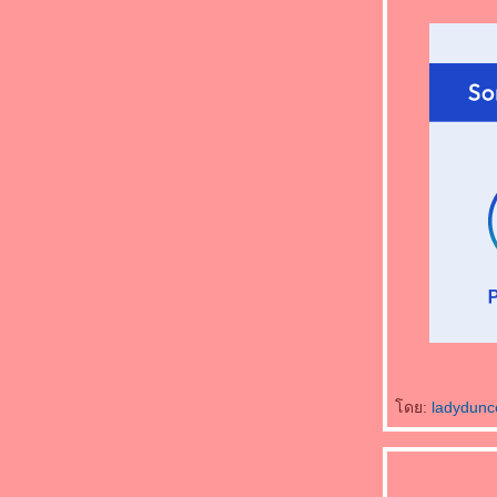
ดย:
ladydun