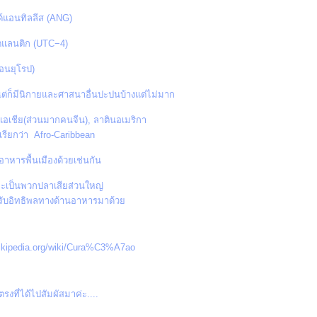
ด์แอนทิลลีส (ANG)
ลนติก (UTC−4)
อนยุโรป)
ต่ก็มีนิกายและศาสนาอื่นปะปนบ้างแต่ไม่มาก
 เอเชีย(ส่วนมากคนจีน), ลาตินอเมริกา
เรียกว่า Afro-Caribbean
าหารพื้นเมืองด้วยเช่นกัน
..จะเป็นพวกปลาเสียส่วนใหญ่
ได้รับอิทธิพลทางด้านอาหารมาด้ว
n.wikipedia.org/wiki/Cura%C3%A7ao
ที่ได้ไปสัมผัสมาค่ะ....