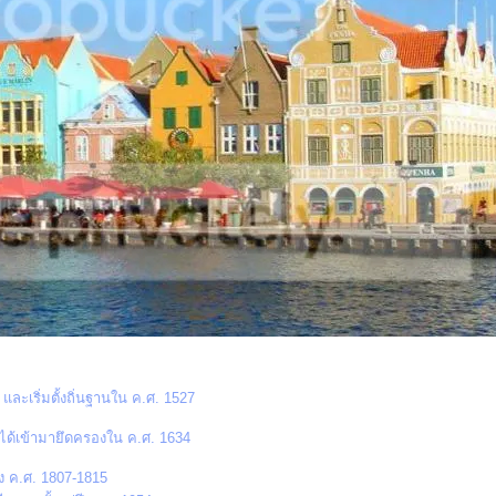
และเริ่มตั้งถิ่นฐานใน ค.ศ. 1527
ได้เข้ามายึดครองใน ค.ศ. 1634
ง ค.ศ. 1807-1815