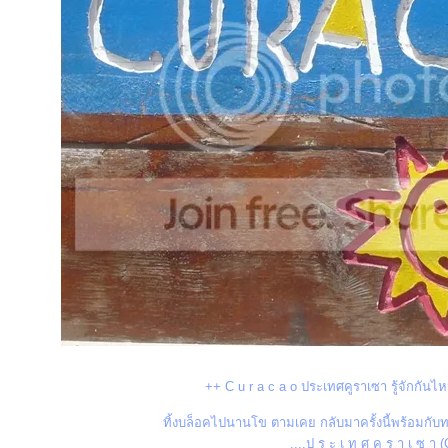
++ C u r a c a o ประเทศคูราเซา รู้จักกันไ
ทิ้งบล็อคไปนานโข ตามเคย กลับมาครั้งนี้พร้อมกับทริ
....ป ร ะ เ ท ศ คู ร า เ ซ า (