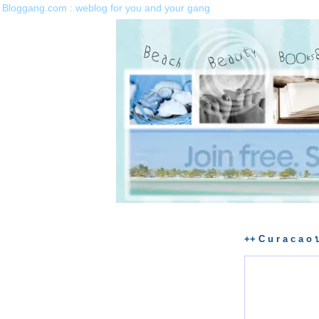
Bloggang.com : weblog for you and your gang
++ C u r a c a o 