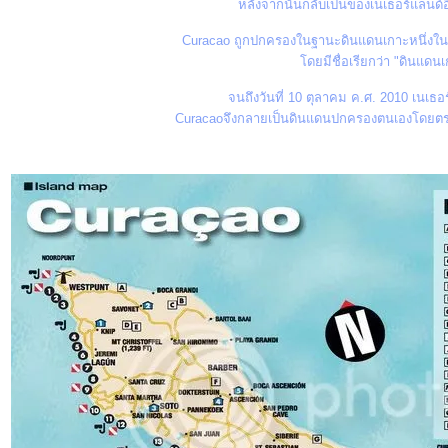
หลังจากนั้นกลับเป็นของเนเธอร์แลนด์อี
Curacao ถูกปกครองในฐานะดินแดนเกาะหนึ่งในห
ดยมีชื่อเรียกว่า "ดินแดน
จนถึงวันที่ 10 ตุลาคม ค.ศ. 2010 เนเธอ
Curacaoจึงกลายเป็นดินแดนปกครองตนเองโดยต