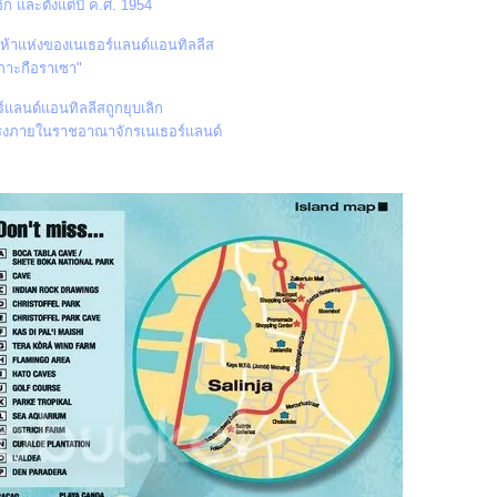
ก และตั้งแต่ปี ค.ศ. 1954
้าแห่งของเนเธอร์แลนด์แอนทิลลีส
เกาะกือราเซา"
ร์แลนด์แอนทิลลีสถูกยุบเลิก
รงภายในราชอาณาจักรเนเธอร์แลนด์