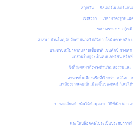
สกุลเงิน กิลเดอร์เนเธอร์แลน
เขตเวลา เวลามาตรฐานแอตแ
ระบบจราจร ขวา(เหมื
ศาสนา ส่วนใหญ่นับถือศาสนาคริสต์นิกายโรมันคาทอลิค แ
ประชาชนมีมาจากหลายเชื้อชาติ เช่นดัตช์ ฝรั่งเศส
ต่ส่วนใหญ่จะเป็นคนแอฟริกัน หรือที่
ซึ่งก็ส่งผลมาถึงทางด้านวัฒนธรรมและ อ
อาหารพื้นเมืองหรือที่เรียกว่า..คลีโอล
ต่เนื่องจากเคยเป็นเมืองขึ้นของดัตช์ ก็เลย
รายละเอียดข้างต้นได้ข้อมูลจาก วิกิพีเดีย //e
ละในบล็อคต่อไปจะเป็นประสบการณ์ตรง