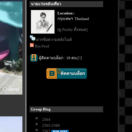
นายแว่นขยันเที่ยว
Location :
กรุงเทพฯ Thailand
[ดู Profile ทั้งหมด]
ฝากข้อความหลังไมค์
Rss Feed
ผู้ติดตามบล็อก : 18 คน [
?
]
Group Blog
2564
2565-2566
2567