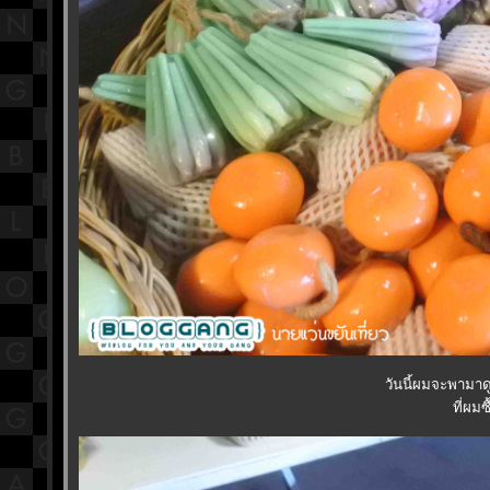
วันนี้ผมจะพามาด
ที่ผมซ