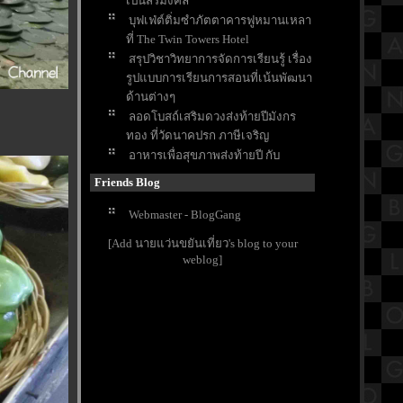
เป็นสิริมงคล
บุฟเฟ่ต์ติ่มซำภัตตาคารฟูหมานเหลา
ที่ The Twin Towers Hotel
สรุปวิชาวิทยาการจัดการเรียนรู้ เรื่อง
รูปแบบการเรียนการสอนที่เน้นพัฒนา
ด้านต่างๆ
ลอดโบสถ์เสริมดวงส่งท้ายปีมังกร
ทอง ที่วัดนาคปรก ภาษีเจริญ
อาหารเพื่อสุขภาพส่งท้ายปี กับ
Wellness Green Shop สาขาวิภาวดี
Friends Blog
รีวิวภาพยนตร์ "Wai Noom 2544" วั
หนุ่ม 2544 จะเอาเหล็กหรือเอาเอ็น
Webmaster - BlogGang
เปิดตำนานศาลเจ้าปึงเถ่ากง ศาลเจ้า
[Add นายแว่นขยันเที่ยว's blog to your
พ่อต้นไทร ทางเข้าท่าเรือวัดโพธิ์
weblog]
ไอศครีม รสพระธรรม ปฐมธรรมรักษ์
วัดโพรงมะเดื่อ นครปฐม
สรุปวิชาเคมีชั้นมัธยมศึกษาตอน
ปลาย (ม.4) เรื่องพันธะโคเวเลนต์
พามาเที่ยววัดทำบุญแต่ไม่ได้แค่บุญ
ได้ความสดชื่นและอร่อย ที่วัดโพรง
มะเดื่อ นครปฐม