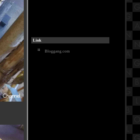
ชุดเอาใจคุณหนู!!! ไม่เผ็ดแต่...เด็ด
มาก กับร้านChester's
รีวิวภาพยนตร์ "Terrifier 3" เทอร์ริไฟ
เออร์ 3 ธีสุดของความหฤโหด
ดูพลุใจกลางเมือง กับงาน Vijit Chao
Phraya Thailand 2024
สถานที่ใหม่สายแคมป์ปิ้ง ไร่ปัทมา
Link
จุดกางเต็นท์ เล่นน้ำ เพชรบุรี
Bloggang.com
สรุปวิชาคณิตศาสตร์ ชั้นประถมศึกษา
ตอนปลาย (ป.5) เรื่องทศนิยม
บูชาตาไข่ภาคกลาง ที่วัดท่าเจดี
สองพี่น้อง สุพรรณบุรี
Dearest Readers,ด้วยรักและเติบโต
Mini Exhibition ฉลองครบรอบ 9 ปี
P.S.
รีวิวภาพยนตร์ "My Hero Academia:
You're Next" มายฮีโร่อคาเดเมี
เชิดมังกรประเพณีชักพระทางน้ำ แห่
เรืออัญเชิญพระบรมสารีริกธาตุ วัด
นางชี
กินปลาทูทอดร้านเพื่อนแม่ ที่ร้านแดง
ริมน้ำ สมุทรสงคราม