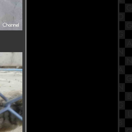
ชมวิว 360 องศา ที่พระจุฬามณีเจดี
วัดคิรีวงค์ นครสวรรค์
หมาล่าชั่งกิโล ร้านใหม่ ชามใหญ่(大
碗麻辣烫) Huge bowl สาขาอิสรภาพ
รีวิวภาพยนตร์ "The Substance" สว
สลับร่าง
"งานนวราตรี 2567" พิธีแห่ วัดพระศรี
มหาอุมาเทวี (วัดแขกคลองสี่)
พากินเจที่โรงเรียนวุฒิวิทยาสนับสนุน
การศึกษากับโรงเจเปาฮกตั้ว ชลบุรี
สรุปวิชาสังคมไทยสังคมโลกใน
ศตวรรษที่ 21 เรื่องโขนพระราชทาน
สืบมรรคา
เทศกาลกินเจ โรงเจโพธิ์ง่วนตึ๊ง จีถ่ง
เกาะ นครปฐม
ร้านข้าวต้มในตำนาน ร้านนายง้วน
สาธุประดิษฐ์ พระราม 3
รีวิวภาพยนตร์ "Never Let Go" ผูกเป็น
หลุดตา
เรื่องเล่า "ท้าวเวสสุวรรณ" วัดไผ่