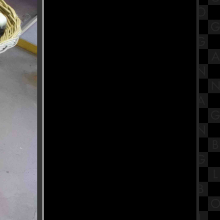
นวข้อสอบเข้า มัธยมศึกษาปีที่1 วิชา
ภาษาไทย เรื่องชนิดของคำภาษาไท
สักการะ "หลวงปู่สุด สิริธโร" องค์
หญ่ วัดกาหลง สมุทรสาคร
ร้านก๋วยเตี๋ยวเนื้อตุ๋น "น้องเบียร์"
ทีเด็ดย่านพุทธมณฑลสาย1
รีวิวภาพยนตร์ "Venom : The Last
Dance" เวน่อม : มหาศึกอสูรอหังการ
ไหว้ศาลเจ้าจีนศักดิ์สิทธิ์ย่านบางหว้า
ฝั่งธน ศาลขุนด่านเจ้าพ่อเสือ
ร้านอาหารเก่าแก่ติดถนนธนบุรี-
ปากท่อ ร้านอาหารลูกปลา สมุทรสาคร
สรุปวิชาวิทยาการจัดการเรียนรู้ เรื่อง
ทฤษฎีการเรียนรู้
วัดเฉลิมพระเกียรติวรวิหาร วัดดัง
นนทบุรี ที่เที่ยวใกล้กรุงเทพ งดงาม
สไตล์ไทยจีน
ร้านบะหมี่ในตำนาน ติดMRTวัด
มังกร กับบะหมีจับกัง เยาวราชเจ้าเก่า
สรุปวิชาเคมีชั้นมัธยมศึกษาตอน
ปลาย (ม.4) เรื่องพันธะเคมี