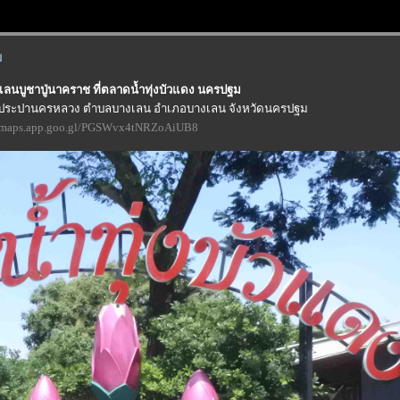
ม
เลนบูชาปู่นาคราช ที่ตลาดน้ำทุ่งบัวแดง นครปฐม
การประปานครหลวง ตำบลบางเลน อำเภอบางเลน จังหวัดนครปฐม
//maps.app.goo.gl/PGSWvx4tNRZoAiUB8