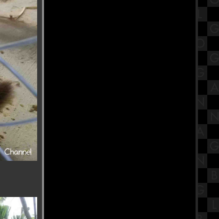
จระเข้ นครปฐม
ร้านข้าวต้มต้นตำหรับ บางลำพู ร้าน
ข้าวต้มเพ่งเพ้ง สาขา1วัดมกุ
สรุปวิชาคณิตศาสตร์ชั้นมัธยมศึกษา
ตอนปลาย (ม.5) รวมสูตรตรีโกณมิติ
กราบขอพร "เจ้าแม่ทับทิม" ศาลเจ้า
ม่ทับทิม เชิงสะพาน​ซังฮี้ ตุ๊ยบ่วยเต๊ง
เหนี่ยง
ร้านไก่ย่าง สารคาม อาหารอีสานรส
ซบ ตัวเมืองบางเลน นครปฐม
รีวิวภาพยนตร์ "Taklee Genesis"
ตาคลี เจเนซิส หนังดีที่ห้ามพาดชม
เทศกาลคเณศจตุรถี เปิดความเป็นมา
พร้อมวิธีบูชาพระพิฆเนศให้ชีวิต
รุ่งเรือง
ครัวบ้านต้นไม้ ซีฟู้ด เพชรบุรี สด
อร่อย และดีสมคำล่ำลือ
สรุปวิชาคณิตศาสตร์ชั้นมัธยมศึกษา
ตอนปลาย (ม.5) เรื่องตรีโกณมิติ
วัดศิลปะมอญ(พม่า) ที่คนไทยไม่ค่อ
รู้จัก วัดศิริมงคล สมุทรสาคร