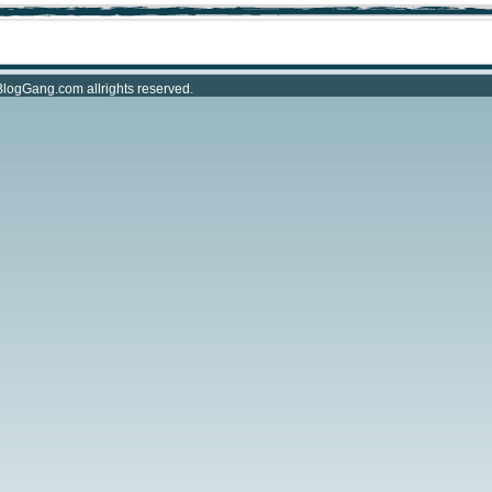
BlogGang.com
allrights reserved.