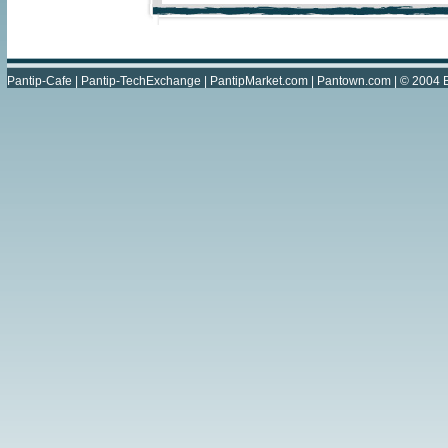
Pantip-Cafe
|
Pantip-TechExchange
|
PantipMarket.com
|
Pantown.com
| © 2004