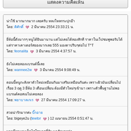
น่าใช้ มากมากมาก เลยครับ หลงใหลกระปุกอ๊า
ดย:
ติศักดิ์
2 มีนาคม 2554 23:33:21 น.
ี่ห้อนี้ดังมากๆ หนูได้ยินมานาน แต่ไม่เคยได้ลองสักที ราคาในเว็ปชมพูพอรับได้
ต่ราคาเคาเตอร์สยองมากเลย 555 มองตาปริบๆต่อไป T^T
ดย:
feonalita
3 มีนาคม 2554 4:37:57 น.
ังไม่เคยลองแบรนด์นี้เล
ดย:
wannee2w
3 มีนาคม 2554 9:08:49 น.
ตอนนี้หนูกะลังหาตัวใหม่เหมือนกันมาเสริมเหมือนกันค่ะ เพราะผิวมันเปลี่ยนไป
เรื่อย 3 ฤดู 3 ยี่ห้อ 3 เดือนเปลี่ยน ต้องมีตัวใหม่ๆเข้ามา เพราะตัวพื้นฐานไม่พอ
บรนด์คอสเม่ไม่เคยลอง
ดย:
พยาบาลเกเร
27 มีนาคม 2554 17:09:27 น.
สวยน่ารักมากค่ะ
บิ๊กอา
ดย: bigeye2u (
tewtor
) 12 เมษายน 2554 0:51:47 น.