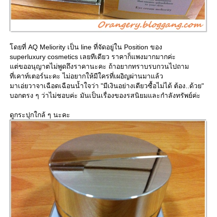
ดยที่ AQ Meliority เป็น line ที่จัดอยู่ใน Position ของ
superluxury cosmetics เลยทีเดียว ราคาก็แพงมากมากค่ะ
ต่ขออนุญาตไม่พูดถึงราคานะคะ ถ้าอยากทราบรบกวนไปถาม
ที่เคาท์เตอร์นะคะ ไม่อยากให้มีใครที่เผอิญผ่านมาแล้ว
มาเอ่ยวาจาเฉือดเฉือนน้ำใจว่า "มีเงินอย่างเดียวซื้อไม่ได้ ต้อง..ด้วย"
บอกตรง ๆ ว่าไม่ชอบค่ะ มันเป็นเรื่องของรสนิยมและกำลังทรัพย์ค่ะ
ดูกระปุกใกล้ ๆ นะคะ