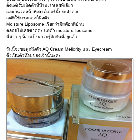
ตั้งแต่เริ่มเปิดตัวที่บ้านเราเลยทีเดียว
ละก็นวดหน้าที่เคาท์เตอร์นี้ประจำด้ว
ต่ที่ใช้มาตลอดก็คือตัว
Moisture Liposome เรียกว่ามีสต๊อกที่บ้าน
ตลอดไม่เคยขาดค่ะ แต่ตัว moisture liposome
นี่สาว ๆ ห้องแป้งน่าจะรู้จักกันดีอยู่แล้ว
วันนี้จะขอพูดถึงตัว AQ Cream Meliority และ Eyecream
ซึ่งเป็นตัวท๊อปของเจ้านี้นะคะ