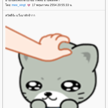
มายก๊อตแพงเก็ตไฮโซมากพี่ส้ม มาอัพเดทค่า
ดย:
mee_vingt
17 พฤษภาคม 2554 20:55:33 น.
สวัสดีจ้ะ แว๊ะมาทักจ้าาา