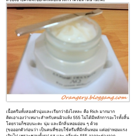
เนื้อครีมทั้งสองตัวนุ่มและเรียกว่ายังไงหละ คือ Rich มากมาก
คิดเอาเองว่าเหมาะสำหรับคนผิวแห้ง 555 ไม่ได้มีหลักการอะไรทั้งสิ้น
ดยรวมก็ชอบนะคะ นุ่ม และมีกลิ่นหอมอ่อน ๆ ด้ว
(ขอออกตัวก่อนว่า เป็นคนที่ชอบใช้ครีมที่มีกลิ่นหอม แต่อย่าหอมแรง
เกินไป เพราะชอบทั้งรูป รส และ กลิ่นค่ะ 555 อาจจะต่างจาก