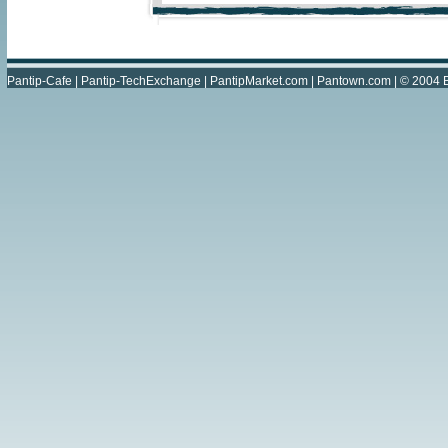
Pantip-Cafe
|
Pantip-TechExchange
|
PantipMarket.com
|
Pantown.com
| © 2004