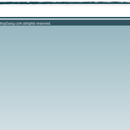
BlogGang.com
allrights reserved.