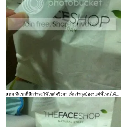
หม ทีแรกก็นึกว่าจะให้ไซส์จริงมา เห็นว่าถุงป่องๆแต่ที่ไหนได้...