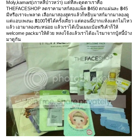
Moly,kamart(เกาหลีป่าวหว่า) แต่ที่สะดุดตาเราคือ
THEFACESHOP ลดราคามาสก์สองแพ็ค ฿450 ตกแผ่นละ ฿45
มีหรือเราจะพลาด เลือกมาสองสูตรแล้วก็หยิบมาสก์มากมาลองดู
ต่แอบเพงนะ ฿100ใช้ได้ครั้งเดียว แต่ตอนนี้ปากแห้งแตกไม่ไหว
ล้ว เอามาลองซะหน่อย แล้วเราได้เป็นเมมเบ้อฟรีเค้าก็ให้
welcome packมาให้ด้วย หลงโจ้งแล้วเราได้อะไรมาจากบู้สนี้บ้าง
มาดูกัน