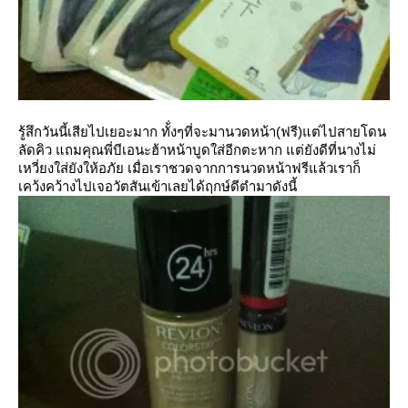
รู้สึกวันนี้เสียไปเยอะมาก ทั้่งๆที่จะมานวดหน้า(ฟรี)แต่ไปสายโดน
ลัดคิว แถมคุณพี่บีเอนะฮ้าหน้าบูดใส่อีกตะหาก แต่ยังดีที่นางไม่
เหวี่ยงใส่ยังให้อภัย เมื่อเราชวดจากการนวดหน้าฟรีแล้วเราก็
เคว้งคว้างไปเจอวัตสันเข้าเลยได้ฤกษ์ดีตำมาดังนี้