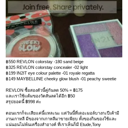
฿550 REVLON colorstay -180 sand beige
฿325 REVLON colorstay concealer -02 light
฿199 IN2IT eye colour palette -01 royale regatta
฿149 MAYBELLINE cheeky glow blush -01 peachy sweetie
REVLON ซื้อสองตัวนี้คู่กันลด 50% = ฿175
ละเราใช้แต้มของวัตสันลดได้อีก ฿50
สรุปยอดนี้ ฿998 ค่ะ
ตอนแรกก็จะเสียแค่นี้แหละนะ แต่วันนี้ที่เดอะมอล์บางกะปีเค้ามี
งานเกาหลี มีของจากเกาหลีมาขายเพียบ ทั้งของกินของใช้และ
น่นอนไม่พ้นเครื่องสำอางค์ ที่เราเห็นก็มี Etude,Tony