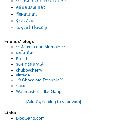
*~* .หลายวันกลางทะเล.*~*
คลื่นลมสงบแล้ว
พักผ่อนก่อน
รุ้งตัวอ้วน.
ไม่รุจะไปไหนดีวุ้ย..
วันนี้...ยิ้มให้กันแล้วยัง..
Friends' blogs
*~.Jasmin and Airedale.~*
คนไม่มีค่า
Ka - Ti
304 คอนแวนต์
chubbycherry
vintage
~%Chocolate Republic%~
ป้ามด
Webmaster - BlogGang
[Add ตีพุง's blog to your web]
Links
BlogGang.com