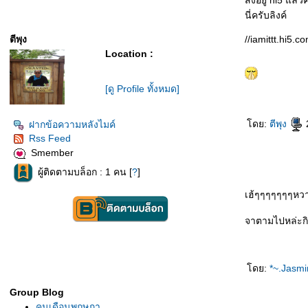
สิงอยู่ hi5 แล้
นี่ครับลิงค์
ตีพุง
//iamittt.hi5.c
Location :
[ดู Profile ทั้งหมด]
ดย:
ตีพุง
ฝากข้อความหลังไมค์
Rss Feed
Smember
ผู้ติดตามบล็อก : 1 คน [
?
]
เฮ้ๆๆๆๆๆๆๆหว
จาตามไปหล่ะก
ดย:
*~.Jasmi
Group Blog
คนเดือนพฤษภา